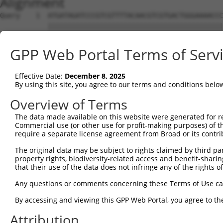
Alignment
Query    1  ATGATAGATCCCGTCGTTTTACAACGTCGTGACTGGGAAAACCCTGGCGTTACCCAACTTAATCGCCTTGCAGC  74
            ||||||||||||||||||||||||||||||||||||||||||||||||||||||||||||||||||||||||||
Sbjct    1  ATGATAGATCCCGTCGTTTTACAACGTCGTGACTGGGAAAACCCTGGCGTTACCCAACTTAATCGCCTTGCAGC  74

Query   75  ACATCCCCCTTTCGCCAGCTGGCGTAATAGCGAAGAGGCCCGCACCGATCGCCCTTCCCAACAGTTGCGCAGCC  148
            ||||||||||||||||||||||||||||||||||||||||||||||||||||||||||||||||||||||||||
Sbjct   75  ACATCCCCCTTTCGCCAGCTGGCGTAATAGCGAAGAGGCCCGCACCGATCGCCCTTCCCAACAGTTGCGCAGCC  148

Query  149  TGAATGGCGAATGGCGCTTTGCCTGGTTTCCGGCACCAGAAGCGGTGCCGGAAAGCTGGCTGGAGTGCGATCTT  222
            ||||||||||||||||||||||||||||||||||||||||||||||||||||||||||||||||||||||||||
Sbjct  149  TGAATGGCGAATGGCGCTTTGCCTGGTTTCCGGCACCAGAAGCGGTGCCGGAAAGCTGGCTGGAGTGCGATCTT  222

Query  223  CCTGAGGCCGATACTGTCGTCGTCCCCTCAAACTGGCAGATGCACGGTTACGATGCGCCCATCTACACCAACGT  296
            ||||||||||||||||||||||||||||||||||||||||||||||||||||||||||||||||||||||||||
Sbjct  223  CCTGAGGCCGATACTGTCGTCGTCCCCTCAAACTGGCAGATGCACGGTTACGATGCGCCCATCTACACCAACGT  296

Query  297  GACCTATCCCATTACGGTCAATCCGCCGTTTGTTCCCACGGAGAATCCGACGGGTTGTTACTCGCTCACATTTA  370
            ||||||||||||||||||||||||||||||||||||||||||||||||||||||||||||||||||||||||||
Sbjct  297  GACCTATCCCATTACGGTCAATCCGCCGTTTGTTCCCACGGAGAATCCGACGGGTTGTTACTCGCTCACATTTA  370

Query  371  ATGTTGATGAAAGCTGGCTACAGGAAGGCCAGACGCGAATTATTTTTGATGGCGTTAACTCGGCGTTTCATCTG  444
            ||||||||||||||||||||||||||||||||||||||||||||||||||||||||||||||||||||||||||
Sbjct  371  ATGTTGATGAAAGCTGGCTACAGGAAGGCCAGACGCGAATTATTTTTGATGGCGTTAACTCGGCGTTTCATCTG  444

Query  445  TGGTGCAACGGGCGCTGGGTCGGTTACGGCCAGGACAGTCGTTTGCCGTCTGAATTTGACCTGAGCGCATTTTT  518
            ||||||||||||||||||||||||||||||||||||||||||||||||||||||||||||||||||||||||||
Sbjct  445  TGGTGCAACGGGCGCTGGGTCGGTTACGGCCAGGACAGTCGTTTGCCGTCTGAATTTGACCTGAGCGCATTTTT  518

Query  519  ACGCGCCGGAGAAAACCGCCTCGCGGTGATGGTGCTGCGCTGGAGTGACGGCAGTTATCTGGAAGATCAGGATA  592
            ||||||||||||||||||||||||||||||||||||||||||||||||||||||||||||||||||||||||||
Sbjct  519  ACGCGCCGGAGAAAACCGCCTCGCGGTGATGGTGCTGCGCTGGAGTGACGGCAGTTATCTGGAAGATCAGGATA  592

Query  593  TGTGGCGGATGAGCGGCATTTTCCGTGACGTCTCGTTGCTGCATAAACCGACTACACAAATCAGCGATTTCCAT  666
            ||||||||||||||||||||||||||||||||||||||||||||||||||||||||||||||||||||||||||
Sbjct  593  TGTGGCGGATGAGCGGCATTTTCCGTGACGTCTCGTTGCTGCATAAACCGACTACACAAATCAGCGATTTCCAT  666

Query  667  GTTGCCACTCGCTTTAATGATGATTTCAGCCGCGCTGTACTGGAGGCTGAAGTTCAGATGTGCGGCGAGTTGCG  740
            ||||||||||||||||||||||||||||||||||||||||||||||||||||||||||||||||||||||||||
Sbjct  667  GTTGCCACTCGCTTTAATGATGATTTCAGCCGCGCTGTACTGGAGGCTGAAGTTCAGATGTGCGGCGAGTTGCG  740

Query  741  TGACTACCTACGGGTAACAGTTTCTTTATGGCAGGGTGAAACGCAGGTCGCCAGCGGCACCGCGCCTTTCGGCG  814
            ||||||||||||||||||||||||||||||||||||||||||||||||||||||||||||||||||||||||||
Sbjct  741  TGACTACCTACGGGTAACAGTTTCTTTATGGCAGGGTGAAACGCAGGTCGCCAGCGGCACCGCGCCTTTCGGCG  814

Query  815  GTGAAATTATCGATGAGCGTGGTGGTTATGCCGATCGCGTCACACTACGTCTGAACGTCGAAAACCCGAAACTG  888
            ||||||||||||||||||||||||||||||||||||||||||||||||||||||||||||||||||||||||||
Sbjct  815  GTGAAATTATCGATGAGCGTGGTGGTTATGCCGATCGCGTCACACTACGTCTGAACGTCGAAAACCCGAAACTG  888

Query  889  TGGAGCGCCGAAATCCCGAATCTCTATCGTGCGGTGGTTGAACTGCACACCGCCGACGGCACGCTGATTGAAGC  962
            ||||||||||||||||||||||||||||||||||||||||||||||||||||||||||||||||||||||||||
Sbjct  889  TGGAGCGCCGAAATCCCGAATCTCTATCGTGCGGTGGTTGAACTGCACACCGCCGACGGCACGCTGATTGAAGC  962

Query  963  AGAAGCCTGCGATGTCGGTTTCCGCGAGGTGCGGATTGAAAATGGTCTGCTGCTGCTGAACGGCAAGCCGTTGC  1036
            ||||||||||||||||||||||||||||||||||||||||||||||||||||||||||||||||||||||||||
Sbjct  963  AGAAGCCTGCGATGTCGGTTTCCGCGAGGTGCGGATTGAAAATGGTCTGCTGCTGCTGAACGGCAAGCCGTTGC  1036

Query 1037  TGATTCGAGGCGTTAACCGTCACGAGCATCATCCTCTGCATGGTCAGGTCATGGATGAGCAGACGATGGTGCAG  1110
            ||||||||||||||||||||||||||||||||||||||||||||||||||||||||||||||||||||||||||
Sbjct 1037  TGATTCGAGGCGTTAACCGTCACGAGCATCATCCTCTGCATGGTCAGGTCATGGATGAGCAGACGATGGTGCAG  1110

Query 1111  GATATCCTGCTGATGAAGCAGAACAACTTTAACGCCGTGCGCTGTTCGCATTATCCGAACCATCCGCTGTGGTA  1184
            ||||||||||||||||||||||||||||||||||||||||||||||||||||||||||||||||||||||||||
Sbjct 1111  GATATCCTGCTGATGAAGCAGAACAACTTTAACGCCGTGCGCTGTTCGCATTATCCGAACCATCCGCTGTGGTA  1184

Query 1185  CACGCTGTGCGACCGCTACGGCCTGTATGTGGTGGATGAAGCCAATATTGAAACCCACGGCATGGTGCCAATGA  1258
            ||||||||||||||||||||||||||||||||||||||||||||||||||||||||||||||||||||||||||
Sbjct 1185  CACGCTGTGCGACCGCTACGGCCTGTATGTGGTGGATGAAGCCAATATTGAAACCCACGGCATGGTGCCAATGA  1258

Query 1259  ATCGTCTGACCGATGATCCGCGCTGGCTACCGGCGATGAGCGAACGCGTAACGCGAATGGTGCAGCGCGATCGT  1332
            ||||||||||||||||||||||||||||||||||||||||||||||||||||||||||||||||||||||||||
Sbjct 1259  ATCGTCTGACCGATGATCCGCGCTGGCTACCGGCGATGAGCGAACGCGTAACGCGAATGGTGCAGCGCGATCGT  1332

Query 1333  AATCACCCGAGTGTGATCATCTGGTCGCTGGGGAATGAATCAGGCCACGGCGCTAATCACGACGCGCTGTATCG  1406
            ||||||||||||||||||||||||||||||||||||||||||||||||||||||||||||||||||||||||||
Sbjct 1333  AATCACCCGAGTGTGATCATCTGGTCGCTGGGGAATGAATCAGGCCACGGCGCTAATCACGACGCGCTGTATCG  1406

Query 1407  CTGGATCAAATCTGTCGATCCTTCCCGCCCGGTGCAGTATGAAGGCGGCGGAGCCGACACCACGGCCACCGATA  1480
            ||||||||||||||||||||||||||||||||||||||||||||||||||||||||||||||||||||||||||
Sbjct 1407  CTGGATCAAATCTGTCGATCCTTCCCGCCCGGTGCAGTATGAAGGCGGCGGAGCCGACACCACGGCCACCGATA  1480

Query 1481  TTATTTGCCCGATGTACGCGCGCGTGGATGAAGACCAGCCCTTCCCGGCTGTGCCGAAATGGTCCATCAAAAAA  1554
            ||||||||||||||||||||||||||||||||||||||||||||||||||||||||||||||||||||||||||
Sbjct 1481  TTATTTGCCCGATGTACGCGCGCGTGGATGAAGACCAGCCCTTCCCGGCTGTGCCGAAATGGTCCATCAAAAAA  1554

Query 1555  TGGCTTTCGCTACCTGGAGAGACGCGCCCGCTGATCCTTTGCGAATACGCCCACGCGATGGGTAACAGTCTTGG  1628
            ||||||||||||||||||||||||||||||||||||||||||||||||||||||||||||||||||||||||||
Sbjct 1555  TGGCTTTCGCTACCTGGAGAGACGCGCCCGCTGATCCTTTGCGAATACGCCCACGCGATGGGTAACAGTCTTGG  1628

Query 1629  CGGTTTCGCTAAATACTGGCAGGCGTTTCGTCAGTATCCCCGTTTACAGGGCGGCTTCGTCTGGGACTGGGTGG  1702
            ||||||||||||||||||||||||||||||||||||||||||||||||||||||||||||||||||||||||||
Sbjct 1629  CGGTTTCGCTAAATACTGGCAGGCGTTTCG
GPP Web Portal Terms of Serv
Effective Date:
December 8, 2025
By using this site, you agree to our terms and conditions belo
Overview of Terms
The data made available on this website were generated for r
Commercial use (or other use for profit-making purposes) of t
require a separate license agreement from Broad or its contri
The original data may be subject to rights claimed by third part
property rights, biodiversity-related access and benefit-sharing 
that their use of the data does not infringe any of the rights of
Any questions or comments concerning these Terms of Use c
By accessing and viewing this GPP Web Portal, you agree to th
Attribution