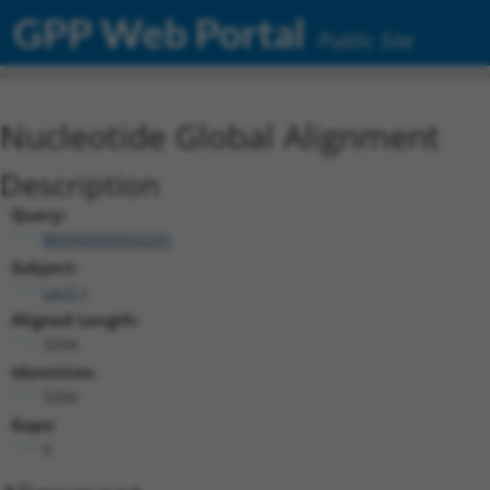
GPP Web Portal
Public Site
Nucleotide Global Alignment
Description
Query:
BRDN0000556291
Subject:
LacZ.1
Aligned Length:
3204
Identities:
3204
Gaps:
0