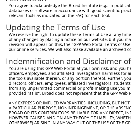
You agree to acknowledge the Broad Institute (e.g., in publicati
databases or software in accordance with good scientific pra
relevant tools as indicated on the FAQ for each tool.
Updating the Terms of Use
We reserve the right to update these Terms of Use at any time.
of any changes by placing a notice on our website, but you ma
revision will appear on this, the "GPP Web Portal Terms of Use
our online services. We will also make available an archived 
Indemnification and Disclaimer o
You are using this GPP Web Portal at your own risk, and you he
officers, employees, and affiliated investigators harmless for
the tools available therein, or any portion thereof. Further, yo
directors, officers, employees, affiliated investigators, students,
from any unpermitted commercial or profit-making use you mak
provided "as is". Broad does not represent that the GPP Web Por
ANY EXPRESS OR IMPLIED WARRANTIES, INCLUDING, BUT NOT 
A PARTICULAR PURPOSE, NONINFRINGEMENT, OR THE ABSENCE
BROAD OR ITS CONTRIBUTORS BE LIABLE FOR ANY DIRECT, IN
HOWEVER CAUSED AND ON ANY THEORY OF LIABILITY, WHETHER
OTHERWISE) ARISING IN ANY WAY OUT OF THE USE OF THE GP