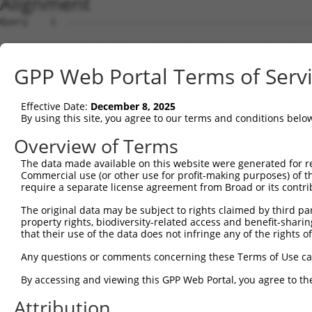
Alignment
Query    1  --------------------------------------------------------------------------  0
                                                                                      
Sbjct    1  ACTGCTGGTTTGCCCTCCCCCTGGTGTTGGCCCGGCTGACTCGGGGTAGGGGAGGTCGGGGAGGGGGCGATAAA  74

Query    1  --------------------------------------------------------------------------  0
                                                                                      
Sbjct   75  ATGGCGCAGGGGGCGGAGTGAGGCGCAGTCGTTCGCCCAGGCTTTGGCCCGGCTTCCGGAGGAAGGTGGGAGTC  148

Query    1  --------------------------------------------------------------------------  0
                                                                                      
Sbjct  149  AATCATTTTGACAAGTCTCCTGAAAGGAACAGCTAGCAGGAACTGAAACCTTTTTCCATTTGGTCTCGTGGCAA  222

Query    1  --------------------------------ATGATGTGCTCACGGGTGCCCTCTGAACAGTCTTCTGGTACC  42
                                            ||||||||||||||||||||||||||||||||||||||||||
Sbjct  223  AGGCAGAGATTGCTCCAGCAGCTCCACACAAAATGATGTGCTCACGGGTGCCCTCTGAACAGTCTTCTGGTACC  296

Query   43  TCTCTCTTGCCTAAAGACGGTGCCCCATTTTCTTGGGATTCCTTGGATGAGGATGGATTGGATGACTCCTTGCT  116
            ||||||||||||||||||||||||||||||||||||||||||||||||||||||||||||||||||||||||||
Sbjct  297  TCTCTCTTGCCTAAAGACGGTGCCCCATTTTCTTGGGATTCCTTGGATGAGGATGGATTGGATGACTCCTTGCT  370

Query  117  GGAGCTGTCAGAGGGAGAAGAAGATGATGGTGATGTAAATTACACAGAGGAAGAGATTGATGCACTGTTGAAGG  190
            ||||||||||||||||||||||||||||||||||||||||||||||||||||||||||||||||||||||||||
Sbjct  371  GGAGCTGTCAGAGGGAGAAGAAGATGATGGTGATGTAAATTACACAGAGGAAGAGATTGATGCACTGTTGAAGG  444

Query  191  AAGATGACCCATCATATGAGCAGTCTTCTGGGGAAGATGATGGTGGGCATGTTGAGAAGGGAGAAAGAGGGAGT  264
            ||||||||||||||||||||||||||||||||||||||||||||||||||||||||||||||||||||||||||
Sbjct  445  AAGATGACCCATCATATGAGCAGTCTTCTGGGGAAGATGATGGTGGGCATGTTGAGAAGGGAGAAAGAGGGAGT  518

Query  265  CAAATTCTACTTGATACTCCCCGAGAGAAAAATTCATCGTACAGCCTGGGACCAGTAGCTGAGACTCCTGACCT  338
            ||||||||||||||||||||||||||||||||||||||||||||||||||||||||||||||||||||||||||
Sbjct  519  CAAATTCTACTTGATACTCCCCGAGAGAAAAATTCATCGTACAGCCTGGGACCAGTAGCTGAGACTCCTGACCT  592

Query  339  CTTCAAACTACCTCAGCTAAGTACATCAAGTGGTCATGGACCAGCTCATACTAAACCATTAAACAGACGCTCTG  412
            ||||||||||||||||||||||||||||||||||||||||||||||||||||||||||||||||||||||||||
Sbjct  593  CTTCAAACTACCTCAGCTAAGTACATCAAGTGGTCATGGACCAGCTCATACTAAACCATTAAACAGACGCTCTG  666

Query  413  TACTAGAAAAGAATCTTATAAAAGTAACTGTTGCACCATTTAATCCAACAGTTTGTGATGCTCTGCTTGATAAG  486
            ||||||||||||||||||||||||||||||||||||||||||||||||||||||||||||||||||||||||||
Sbjct  667  TACTAGAAAAGAATCTTATAAAAGTAACTGTTGCACCATTTAATCCAACAGTTTGTGATGCTCTGCTTGATAAG  740

Query  487  GACGAGACTGATTCGTCCAAAGATACTGAAAAACTCTCTTCCCTTGGAGAAGAGATGAGAGAAGATGGTCTTAG  560
            ||||||||||||||||||||||||||||||||||||||||||||||||||||||||||||||||||||||||||
Sbjct  741  GACGAGACTGATTCGTCCAAAGATACTGAAAAACTCTCTTCCCTTGGAGAAGAGATGAGAGAAGATGGTCTTAG  814

Query  561  CCCAAATGAAAGCAAACTTTGTACTGAATCTGAAGGGATCAGCCCCAATAACTCTGCCTGGAATGGGCCCCAGC  634
            ||||||||||||||||||||||||||||||||||||||||||||||||||||||||||||||||||||||||||
Sbjct  815  CCCAAATGAAAGCAAACTTTGTACTGAATCTGAAGGGATCAGCCCCAATAACTCTGCCTGGAATGGGCCCCAGC  888

Query  635  TCTCTTCTTCAAACAATAACTTTCAACAGACTGTCTCTGATAAAAATATGCCTGACAGTGAGAACCCTACGTCT  708
            ||||||||||||||||||||||||||||||||||||||||||||||||||||||||||||||||||||||||||
Sbjct  889  TCTCTTCTTCAAACAATAACTTTCAACAGACTGTCTCTGATAAAAATATGCCTGACAGTGAGAACCCTACGTCT  962

Query  709  GTATTCTCTCGGATCTCAGACCATTCAGAGACTCCTAATATGGAGTTATCCTGCAGAAATGGTGGTTCACACAA  782
            ||||||||||||||||||||||||||||||||||||||||||||||||||||||||||||||||||||||||||
Sbjct  963  GTATTCTCTCGGATCTCAGACCATTCAGAGACTCCTAATATGGAGTTATCCTGCAGAAATGGTGGTTCACACAA  1036

Query  783  GTCAAGTTGTGAAATGAGATCTCTGGTTGTTTCCACCTCATCAAACAAACAGGATGTTCTTAACAAGGATTCTG  856
            ||||||||||||||||||||||||||||||||||||||||||||||||||||||||||||||||||||||||||
Sbjct 1037  GTCAAGTTGTGAAATGAGATCTCTGGTTGTTTCCACCTCATCAAACAAACAGGATGTTCTTAACAAGGATTCTG  1110

Query  857  GGAAGATGAAAGGCCATGAGAGAAGACTAGGCAAAGTCATTCCTGTTCTACAAACTAAGACCAGGACTAATGTT  930
            ||||||||||||||||||||||||||||||||||||||||||||||||||||||||||||||||||||||||||
Sbjct 1111  GGAAGATGAAAGGCCATGAGAGAAGACTAGGCAAAGTCATTCCTGTTCTACAAACTAAGACCAGGACTAATGTT  1184

Query  931  CCGACGTTTTCACAGTCAAATCTAGAACAGCAGAAGCAGCTTTATCTCAGGAGTGTCATTGCTCATATAGAAGA  1004
            ||||||||||||||||||||||||||||||||||||||||||||||||||||||||||||||||||||||||||
Sbjct 1185  CCGACGTTTTCACAGTCAAATCTAGAACAGCAGAAGCAGCTTTATCTCAGGAGTGTCATTGCTCATATAGAAGA  1258

Query 1005  CCCAGAGGACACTAACCAA----------------------------GGTATCTCGGGGGAGCTTTGTGCCTTG  1050
            |||||||||||||||||||                            |||||||||||||||||||||||||||
Sbjct 1259  CCCAGAGGACACTAACCAAGGATGAATCCCTAGAAGTGGAATTGCTGGGTATCTCGGGGGAGCTTTGTGCCTTG  1332

Query 1051  ATGGATCAAGTTCATCATATGCAGCACTCAAAATGGCAGCATCCTTCGGACCTCACCACGCGAAACTACGCCCG  1124
            ||||||||||||||||||||||||||||||||||||||||||||||||||||||||||||||||||||||||||
Sbjct 1333  ATGGATCAAGTTCATCATATGCAGCACTCAAAATGGCAGCATCCTTCGGACCTCACCACGCGAAACTACGCCCG  1406

Query 1125  CCGACAGAAACATCTGCAAAGATACAGTCTGACTCAGTGGGTTGACAGGAACATGCGAAGCCACCATCGGTTCC  1198
            ||||||||||||||||||||||||||||||||||||||||||||||||||||||||||||||||||||||||||
Sbjct 1407  CCGACAGAAACATCTGCAAAGATACAGTCTGACTCAGTGGGTTGACAGGAACATGCGAAGCCACCATCGGTTCC  1480

Query 1199  AGCGTCTCCCAGACTTCTCGTACAGA------------------------------------------------  1224
            |||||||||||||||||||||||||.                                                
Sbjct 1481  AGCGTCTCCCAGACTTCTCGTACAGTTAATTTGTGTCATCCCATCAGCAATGAAGGTCCCTATCCAGGGTCCTG  1554

Query 1225  --------------------------------------------------------------------------  1224
                                                                                      
Sbjct 1555  CTTGGAGCAGCATTTCATGTTCTTTTGCTGTTTTGTGCTTTGCCGATTTTGGATTTTATTTTTCACAAAATTTT  1628

Query 1225  --------------------------------------------------------------------------  1224
                                                                                      
Sbjct 1629  TATTTAAAAAACTCGTCACCTTTTGGAAATGCCCATTGCCGACTTGAATTTTTTTGTATGAAGTCCCTCCTGAT  1702

Query 1225  ---------------
GPP Web Portal Terms of Serv
Effective Date:
December 8, 2025
By using this site, you agree to our terms and conditions belo
Overview of Terms
The data made available on this website were generated for r
Commercial use (or other use for profit-making purposes) of t
require a separate license agreement from Broad or its contri
The original data may be subject to rights claimed by third part
property rights, biodiversity-related access and benefit-sharing 
that their use of the data does not infringe any of the rights of
Any questions or comments concerning these Terms of Use c
By accessing and viewing this GPP Web Portal, you agree to th
Attribution