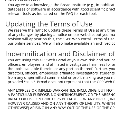
You agree to acknowledge the Broad Institute (e.g., in publicati
databases or software in accordance with good scientific pra
relevant tools as indicated on the FAQ for each tool.
Updating the Terms of Use
We reserve the right to update these Terms of Use at any time.
of any changes by placing a notice on our website, but you ma
revision will appear on this, the "GPP Web Portal Terms of Use
our online services. We will also make available an archived 
Indemnification and Disclaimer o
You are using this GPP Web Portal at your own risk, and you he
officers, employees, and affiliated investigators harmless for
the tools available therein, or any portion thereof. Further, yo
directors, officers, employees, affiliated investigators, students,
from any unpermitted commercial or profit-making use you mak
provided "as is". Broad does not represent that the GPP Web Por
ANY EXPRESS OR IMPLIED WARRANTIES, INCLUDING, BUT NOT 
A PARTICULAR PURPOSE, NONINFRINGEMENT, OR THE ABSENCE
BROAD OR ITS CONTRIBUTORS BE LIABLE FOR ANY DIRECT, IN
HOWEVER CAUSED AND ON ANY THEORY OF LIABILITY, WHETHER
OTHERWISE) ARISING IN ANY WAY OUT OF THE USE OF THE GP