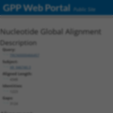
GPP Web Portal
Public Site
Nucleotide Global Alignment
Description
Query:
TRCN0000466457
Subject:
XR_946740.3
Aligned Length:
4348
Identities:
1223
Gaps:
3124