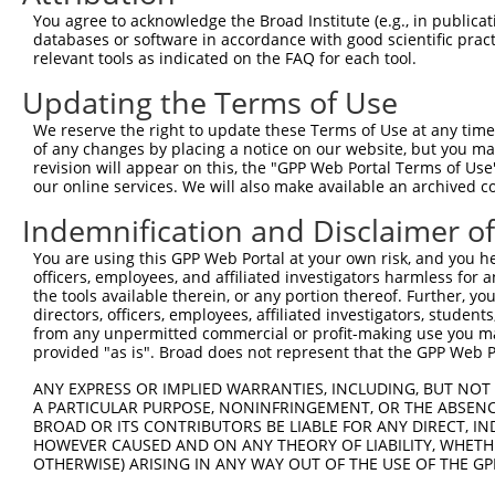
You agree to acknowledge the Broad Institute (e.g., in publicati
databases or software in accordance with good scientific pra
relevant tools as indicated on the FAQ for each tool.
Updating the Terms of Use
We reserve the right to update these Terms of Use at any time.
of any changes by placing a notice on our website, but you ma
revision will appear on this, the "GPP Web Portal Terms of Use
our online services. We will also make available an archived 
Indemnification and Disclaimer o
You are using this GPP Web Portal at your own risk, and you he
officers, employees, and affiliated investigators harmless for
the tools available therein, or any portion thereof. Further, yo
directors, officers, employees, affiliated investigators, students,
from any unpermitted commercial or profit-making use you mak
provided "as is". Broad does not represent that the GPP Web Por
ANY EXPRESS OR IMPLIED WARRANTIES, INCLUDING, BUT NOT 
A PARTICULAR PURPOSE, NONINFRINGEMENT, OR THE ABSENCE
BROAD OR ITS CONTRIBUTORS BE LIABLE FOR ANY DIRECT, IN
HOWEVER CAUSED AND ON ANY THEORY OF LIABILITY, WHETHER
OTHERWISE) ARISING IN ANY WAY OUT OF THE USE OF THE GP