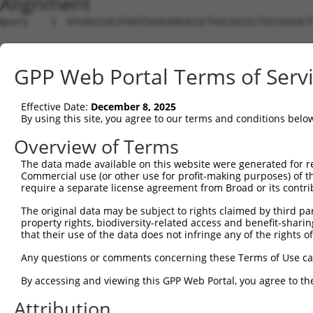
Alignment
Query    1  ATGAGCGACATAGTGGAGAAGACGCTGACGGCGCTGCCGGGACTCTTTCTGCAGAACCAGCCCGGTGGTGGGCC  74
                                                                                      
Sbjct    1  --------------------------------------------------------------------------  0

Query   75  CGCGGCCGCCAAGGCGTCCTTCTCCTCGAGGCTGGGCAGCCTTGTCCGCGGCATCACAGCCCTCACCTCCAAGC  148
                                                                                      
Sbjct    1  --------------------------------------------------------------------------  0

Query  149  ACGAAGAAGAAAAATTAATCCAGCAGGAACTGAGTAGTCTGAAAGCGACTGTTTCTGCTCCTACTACAACACTG  222
                                                                                      
Sbjct    1  --------------------------------------------------------------------------  0

Query  223  AAAATGATGAAGGAATGTATGGTGAGACTTATATATTGTGAAATGCTTGGATATGATGCTTCCTTTGGCTATAT  296
               |||||||||||||||||||||||||||||||||||||||||||||||||||||||||||||||||||||||
Sbjct    1  ---ATGATGAAGGAATGTATGGTGAGACTTATATATTGTGAAATGCTTGGATATGATGCTTCCTTTGGCTATAT  71

Query  297  TCATGCAATCAAGTTAGCCCAACAAGGAAACCTCTTAGAAAAAAGAGTAGGTTATTTGGCTGTTTCCTTATTTC  370
            ||||||||||||||||||||||||||||||||||||||||||||||||||||||||||||||||||||||||||
Sbjct   72  TCATGCAATCAAGTTAGCCCAACAAGGAAACCTCTTAGAAAAAAGAGTAGGTTATTTGGCTGTTTCCTTATTTC  145

Query  371  TACATGAAAGTCATGAATTATTGCTTCTCCTTGTGAATACAGTTGTAAAGGATCTGCAGAGCACTAACCTAGTA  444
            ||||||||||||||||||||||||||||||||||||||||||||||||||||||||||||||||||||||||||
Sbjct  146  TACATGAAAGTCATGAATTATTGCTTCTCCTTGTGAATACAGTTGTAAAGGATCTGCAGAGCACTAACCTAGTA  219

Query  445  GAAGTGTGTATGGCACTGACTGTTGTTAGCCAGATTTTCCCCTGCGAAATGATTCCAGCTGTTCTTCCATTAAT  518
            ||||||||||||||||||||||||||||||||||||||||||||||||||||||||||||||||||||||||||
Sbjct  220  GAAGTGTGTATGGCACTGACTGTTGTTAGCCAGATTTTCCCCTGCGAAATGATTCCAGCTGTTCTTCCATTAAT  293

Query  519  AGAAGATAAACTTCAACATTCTAAGGAGATTGTACGAAGAAAAGCTGTTCTGGCATTATACAAATTCCATCTCA  592
            ||||||||||||||||||||||||||||||||||||||||||||||||||||||||||||||||||||||||||
Sbjct  294  AGAAGATAAACTTCAACATTCTAAGGAGATTGTACGAAGAAAAGCTGTTCTGGCATTATACAAATTCCATCTCA  367

Query  593  TTGCTCCTAATCAAGTACAACATATTCATATTAAGTTTCGGAAAGCACTTTGTGACAGAGATGTTGGGGTCATG  666
            ||||||||||||||||||||||||||||||||||||||||||||||||||||||||||||||||||||||||||
Sbjct  368  TTGCTCCTAATCAAGTACAACATATTCATATTAAGTTTCGGAAAGCACTTTGTGACAGAGATGTTGGGGTCATG  441

Query  667  GCTGCCTCCTTGCATATATATCTTAGAATGATTAAGGAGAATTCATCTGGATATAAAGACTTGACTGGGAGTTT  740
            ||||||||||||||||||||||||||||||||||||||||||||||||||||||||||||||||||||||||||
Sbjct  442  GCTGCCTCCTTGCATATATATCTTAGAATGATTAAGGAGAATTCATCTGGATATAAAGACTTGACTGGGAGTTT  515

Query  741  TGTAACCATTTTGAAGCAAGTAGTTGGAGGAAAGCTCCCAGTAGAATTCAATTACCACAGTGTGCCAGCACCAT  814
            ||||||||||||||||||||||||||||||||||||||||||||||||||||||||||||||||||||||||||
Sbjct  516  TGTAACCATTTTGAAGCAAGTAGTTGGAGGAAAGCTCCCAGTAGAATTCAATTACCACAGTGTGCCAGCACCAT  589

Query  815  GGTTACAAATTCAGCTCTTGAGAATACTGGGACTTCTAGGAAAAGATGATCAAAGGACAAGTGAATTAATGTAT  888
            ||||||||||||||||||||||||||||||||||||||||||||||||||||||||||||||||||||||||||
Sbjct  590  GGTTACAAATTCAGCTCTTGAGAATACTGGGACTTCTAGGAAAAGATGATCAAAGGACAAGTGAATTAATGTAT  663

Query  889  GATGTTCTTGATGAATCCTTACGAAGAGCTGAGTTAAATCACAATGTCACATATGCTATTTTGTTTGAATGTGT  962
            ||||||||||||||||||||||||||||||||||||||||||||||||||||||||||||||||||||||||||
Sbjct  664  GATGTTCTTGATGAATCCTTACGAAGAGCTGAGTTAAATCACAATGTCACATATGCTATTTTGTTTGAATGTGT  737

Query  963  GCATACAGTCTATTCTATTTATCCTAAATCGGAATTACTTGAGAAGGCTGCCAAGTGCATTGGAAAATTTGTTC  1036
            ||||||||||||||||||||||||||||||||||||||||||||||||||||||||||||||||||||||||||
Sbjct  738  GCATACAGTCTATTCTATTTATCCTAAATCGGAATTACTTGAGAAGGCTGCCAAGTGCATTGGAAAATTTGTTC  811

Query 1037  TGTCACCTAAAATAAATCTAAAATATTTAGGACTGAAGGCTCTTACCTATGTTATCCAACAGGATCCTACTCTG  1110
            ||||||||||||||||||||||||||||||||||||||||||||||||||||||||||||||||||||||||||
Sbjct  812  TGTCACCTAAAATAAATCTAAAATATTTAGGACTGAAGGCTCTTACCTATGTTATCCAACAGGATCCTACTCTG  885

Query 1111  GCTCTTCAACACCAGATGACAATAATTGAATGTTTAGATCATCCTGATCCCATTATTAAAAGAGAGACTCTGGA  1184
            ||||||||||||||||||||||||||||||||||||||||||||||||||||||||||||||||||||||||||
Sbjct  886  GCTCTTCAACACCAGATGACAATAATTGAATGTTTAGATCATCCTGATCCCATTATTAAAAGAGAGACTCTGGA  959

Query 1185  ACTTCTTTACAGAATTACTAATGCACAGAATATAACAGTTATTGTCCAGAAAATGCTTGAATATTTACATCAGA  1258
            ||||||||||||||||||||||||||||||||||||||||||||||||||||||||||||||||||||||||||
Sbjct  960  ACTTCTTTACAGAATTACTAATGCACAGAATATAACAGTTATTGTCCAGAAAATGCTTGAATATTTACATCAGA  1033

Query 1259  GCAAAGAAGAGTATGTCATCGTCAATTTGGTCGGCAAAATAGCAGAGCTGGCTGAGAAATATGCTCCTGATAAT  1332
            ||||||||||||||||||||||||||||||||||||||||||||||||||||||||||||||||||||||||||
Sbjct 1034  GCAAAGAAGAGTATGTCATCGTCAATTTGGTCGGCAAAATAGCAGAGCTGGCTGAGAAATATGCTCCTGATAAT  1107

Query 1333  GCATGGTTTATTCAGACAATGAATGCTGTGTTTTCAGTAGGAGGAGATGTAATGCATCCTGATATTCCCAATAA  1406
            ||||||||||||||||||||||||||||||||||||||||||||||||||||||||||||||||||||||||||
Sbjct 1108  GCATGGTTTATTCAGACAATGAATGCTGTGTTTTCAGTAGGAGGAGATGTAATGCATCCTGATATTCCCAATAA  1181

Query 1407  CTTTCTGAGACTACTAGCGGAAGGTTTTGATGATGAAACAGAAGATCAGCAATTAAGACTCTATGCAGTTCAGT  1480
            ||||||||||||||||||||||||||||||||||||||||||||||||||||||||||||||||||||||||||
Sbjct 1182  CTTTCTGAGACTACTAGCGGAAGGTTTTGATGATGAAACAGAAGATCAGCAATTAAGACTCTATGCAGTTCAGT  1255

Query 1481  CTTATCTCACTTTACTGGATATGGAAAATGTGTTCTATCCACAGAGATTTCTTCAAGTTATGAGTTGGGTATTA  1554
            ||||||||||||||||||||||||||||||||||||||||||||||||||||||||||||||||||||||||||
Sbjct 1256  CTTATCTCACTTTACTGGATATGGAAAATGTGTTCTATCCACAGAGATTTCTTCAAGTTATGAGTTGGGTATTA  1329

Query 1555  GGGGAATATTCCTACCTCTTAGATAAGGAAACGCCAGAGGAAGTTATAGCTAAGCTCTACAAGTTACTTATGAA  1628
            ||||||||||||||||||||||||||||||||||||||||||||||||||||||||||||||||||||||||||
Sbjct 1330  GGGGAATATTCCTACCTCTTAGATAAGGAAACGCCAGAGGAAGTTATAGCTAAGCTCTACAAGTTACTTATGAA  1403

Query 1629  TGACTCTGTGTCTTCAGAAACAAAAGCCTGGTTAATTGCTGCTGTGACCAAATTGACATCTCAGGCGCACTCTT  1702
            ||||||||||||||||||||||||||||||||||||||||||||||||||||||||||||||||||||||||||
Sbjct 1404  TGACTCTGTGTCTTCAGAAACAAAAGCCTGGTTAATTGC
GPP Web Portal Terms of Serv
Effective Date:
December 8, 2025
By using this site, you agree to our terms and conditions belo
Overview of Terms
The data made available on this website were generated for r
Commercial use (or other use for profit-making purposes) of t
require a separate license agreement from Broad or its contri
The original data may be subject to rights claimed by third part
property rights, biodiversity-related access and benefit-sharing 
that their use of the data does not infringe any of the rights of
Any questions or comments concerning these Terms of Use c
By accessing and viewing this GPP Web Portal, you agree to th
Attribution