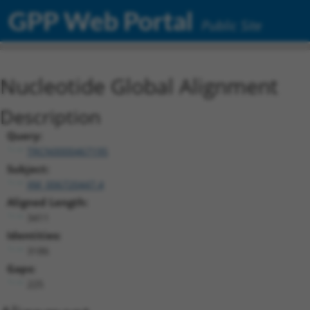
GPP Web Portal
Public Site
Nucleotide Global Alignment
Description
Query:
TRCN0000467195
Subject:
XM_006720447.4
Aligned Length:
3411
Identities:
3186
Gaps:
225