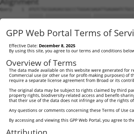
Alignment
Query    1  ATGTCTGCGGAGAGCGGCCCTGGGACGAGATTGAGAAATCTGCCAGTAATGGGGGATGGACTAGAAACTTCCCA  74
            ||||||.|||||||||||||||||||.|||||||||||||||||||||||||||||||||||||||||.|||||
Sbjct    1  ATGTCTACGGAGAGCGGCCCTGGGACAAGATTGAGAAATCTGCCAGTAATGGGGGATGGACTAGAAACCTCCCA  74

Query   75  AATGTCTACAACACAGGCCCAGGCCCAACCCCAGCCAGCCAACGCAGCCAGCACCAACCCCCCGCCCCCAGAGA  148
            ||||||||||||.||||||||||||||||||||||||||.||.||||||||||||||.||.||.||||||||||
Sbjct   75  AATGTCTACAACGCAGGCCCAGGCCCAACCCCAGCCAGCAAATGCAGCCAGCACCAATCCTCCACCCCCAGAGA  148

Query  149  CCTCCAACCCTAACAAGCCCAAGAGGCAGACCAACCAACTGCAATACCTGCTCAGAGTGGTGCTCAAGACACTA  222
            |||||||||||||||||||||||||.|||||.||||||||||||||.|||||||||||||||||||||||||||
Sbjct  149  CCTCCAACCCTAACAAGCCCAAGAGACAGACAAACCAACTGCAATATCTGCTCAGAGTGGTGCTCAAGACACTA  222

Query  223  TGGAAACACCAGTTTGCATGGCCTTTCCAGCAGCCTGTGGATGCCGTCAAGCTGAACCTCCCTGATTACTATAA  296
            |||||||||||||||||.|||||||||||||||||.||||||||||||||||||||||||||||||||||||||
Sbjct  223  TGGAAACACCAGTTTGCGTGGCCTTTCCAGCAGCCCGTGGATGCCGTCAAGCTGAACCTCCCTGATTACTATAA  296

Query  297  GATCATTAAAACGCCTATGGATATGGGAACAATAAAGAAGCGCTTGGAAAACAACTATTACTGGAATGCTCAGG  370
            |||.||||||||.||.||||||||||||||||||||||||||||||||||||||||||||||||||||||||||
Sbjct  297  GATTATTAAAACACCCATGGATATGGGAACAATAAAGAAGCGCTTGGAAAACAACTATTACTGGAATGCTCAGG  370

Query  371  AATGTATCCAGGACTTCAACACTATGTTTACAAATTGTTACATCTACAACAAGCCTGGAGATGACATAGTCTTA  444
            ||||||||||||||||||||||||||||||||||||||||||||||.||||||||||||||||||||.||||||
Sbjct  371  AATGTATCCAGGACTTCAACACTATGTTTACAAATTGTTACATCTATAACAAGCCTGGAGATGACATCGTCTTA  444

Query  445  ATGGCAGAAGCTCTGGAAAAGCTCTTCTTGCAAAAAATAAATGAGCTACCCACAGAAGAAACCGAGATCATGAT  518
            |||||||||||||||||.||||||||||||||||||||.|||||.||.||.|||||||||||.|||||||||||
Sbjct  445  ATGGCAGAAGCTCTGGAGAAGCTCTTCTTGCAAAAAATCAATGAACTGCCTACAGAAGAAACTGAGATCATGAT  518

Query  519  AGTCCAGGCAAAAGGAAGAGGACGTGGGAGGAAAGAAACAG---GGACAGCAAAACCTGGCGTTTCCACGGTAC  589
            ||||||||||||||||||||||||.||||||||||||||||   ||.|||||||.|||||.||.||||||||||
Sbjct  519  AGTCCAGGCAAAAGGAAGAGGACGAGGGAGGAAAGAAACAGGTAGGGCAGCAAAGCCTGGTGTATCCACGGTAC  592

Query  590  CAAACACAACTCAAGCATCGACTCCTCCGCAGACCCAGACCCCTCAGCCGAA---TCCTCCTCCTGTGCAGGCC  660
            |||||||||||||||||||.|||.||||||||||||||||.|||||||.|||   ||||||.||||||||||||
Sbjct  593  CAAACACAACTCAAGCATCAACTTCTCCGCAGACCCAGACGCCTCAGCAGAACCCTCCTCCACCTGTGCAGGCC  666

Query  661  ACGCCTCACCCCTTCCCTGCCGTCACCCCGGACCTCATCGTCCAGACCCCTGTCATGACAGTGGTGCCTCCCCA  734
            ||..||||||||||.|||||.||||||||.||||||||.|.||||.|.||||||||||||.|||||||.||.||
Sbjct  667  ACAACTCACCCCTTTCCTGCTGTCACCCCAGACCTCATTGCCCAGCCTCCTGTCATGACAATGGTGCCCCCTCA  740

Query  735  GCCACTGCAGACGCCCCCGCCAGTGCCCCCCCAGCCACAACCCCCACCCGCTCCAGCTCCCCAGCCCGTACAGA  808
            ||||||.|||||.||..|.||.||.|||||||||||||.|||||||||.|||||||.|||.|||||.||.||||
Sbjct  741  GCCACTTCAGACTCCTTCACCGGTACCCCCCCAGCCACCACCCCCACCTGCTCCAGTTCCACAGCCTGTGCAGA  814

Query  809  GCCACCCACCCATCATCGCGGCCACCCCACAGCCTGTGAAGACAAAGAAGGGAGTGAAGAGGAAAGCAGACACC  882
            |.|||||.||||||||.|||.|||||||.||||||||||||||||||||.||.|||||||||||||||||.|||
Sbjct  815  GTCACCCGCCCATCATTGCGACCACCCCCCAGCCTGTGAAGACAAAGAAAGGGGTGAAGAGGAAAGCAGATACC  888

Query  883  ACCACCCCCACCACCATTGACCCCATTCACGAGCCACCCTCGCTGCCCCCGGAGCCCAAGACCACCAAGCTGGG  956
            ||||||||.||||||||.|||||||||||.|||||||||||.|||.||||.||||||||||||.||||||||||
Sbjct  889  ACCACCCCTACCACCATCGACCCCATTCATGAGCCACCCTCACTGGCCCCAGAGCCCAAGACCGCCAAGCTGGG  962

Query  957  CCAGCGGCGGGAGAGCAGCCGGCCTGTGAAACCTCCAAAGAAGGACGTGCCCGACTCTCAGCAGCACCCAGCAC  1030
            .|..|||||||||||||||.|.||||||||.||||||||||||||.||.||.|||||.|||||||||||||..|
Sbjct  963  TCCTCGGCGGGAGAGCAGCAGACCTGTGAAGCCTCCAAAGAAGGATGTACCGGACTCACAGCAGCACCCAGGGC  1036

Query 1031  CAGAGAAGAGCAGCAAGGTCTCGGAGCAGCTCAAGTGCTGCAGCGGCATCCTCAAGGAGATGTTTGCCAAGAAG  1104
            |||||||||||||||||.||||.||||||||.|||||||||||.|||||||||||||||||||||||||||||.
Sbjct 1037  CAGAGAAGAGCAGCAAGATCTCTGAGCAGCTAAAGTGCTGCAGTGGCATCCTCAAGGAGATGTTTGCCAAGAAA  1110

Query 1105  CACGCCGCCTACGCCTGGCCCTTCTACAAGCCTGTGGACGTGGAGGCACTGGGCCTACACGACTACTGTGACAT  1178
            ||.||.|||||.||||||||.|||||||||||||||||.||||||||||||||.||.|||||||||||||||||
Sbjct 1111  CATGCTGCCTATGCCTGGCCTTTCTACAAGCCTGTGGATGTGGAGGCACTGGGTCTGCACGACTACTGTGACAT  1184

Query 1179  CATCAAGCACCCCATGGACATGAGCACAATCAAGTCTAAACTGGAGGCCCGTGAGTACCGTGATGCTCAGGAGT  1252
            ||||||.||.||||||||||||||||||||||||||||||||.|||.||||.||||||.|.|||||.|||||.|
Sbjct 1185  CATCAAACATCCCATGGACATGAGCACAATCAAGTCTAAACTAGAGTCCCGAGAGTACAGAGATGCCCAGGAAT  1258

Query 1253  TTGGTGCTGACGTCCGATTGATGTTCTCCAACTGCTATAAGTACAACCCTCCTGACCATGAGGTGGTGGCCATG  1326
            ||||||||||.||||||||||||||||||||||||||.|||||||||||.|||||||||||.|||||.||||||
Sbjct 1259  TTGGTGCTGATGTCCGATTGATGTTCTCCAACTGCTACAAGTACAACCCCCCTGACCATGAAGTGGTAGCCATG  1332

Query 1327  GCCCGCAAGCTCCAGGATGTGTTCGAAATGCGCTTTGCCAAGATGCCGGACGAGCCTGAGGAGCCAGTGGTGGC  1400
            ||.||.||.||||||||||||||.|||||||||||||||||||||||.||.||||||||.||||||||.||..|
Sbjct 1333  GCTCGAAAACTCCAGGATGTGTTTGAAATGCGCTTTGCCAAGATGCCTGATGAGCCTGAAGAGCCAGTTGTTAC  1406

Query 1401  CGTGTCCTCCCCGGCAGTGCCCCCTCCCACCAAGGTTGTGGCCCCGCCCTCATCCAGCGACAGCAGCAGCGATA  1474
            .||||||||.||.||||||||.||.||.||.|||||.||.|||||.||||||||.||.||||||||||||||.|
Sbjct 1407  AGTGTCCTCTCCTGCAGTGCCACCCCCTACAAAGGTGGTAGCCCCACCCTCATCTAGTGACAGCAGCAGCGACA  1480

Query 1475  GCTCCTCGGACAGTGACAGTTCGACTGATGACTCTGAGGAGGAGCGAGCCCAGCGGCTGGCTGAGCTCCAGGAG  1548
            |.||.||.|||||.||||||||.|||||.|||||||||||.|||||||||||||||||||||||.||||||||.
Sbjct 1481  GTTCTTCCGACAGCGACAGTTCCACTGACGACTCTGAGGAAGAGCGAGCCCAGCGGCTGGCTGAACTCCAGGAA  1554

Query 1549  CAGCTCAAAGCCGTGCACGAGCAGCTTGCAGCCCTCTCTCAGCCCCAGCAGAACAAACCAAAGAAAAAGGAGAA  1622
            ||||||||.||||||||.||||||||||||||||||||.|||||||||||||||||||||||||||||||||||
Sbjct 1555  CAGCTCAAGGCCGTGCATGAGCAGCTTGCAGCCCTCTCACAGCCCCAGCAGAACAAACCAAAGAAAAAGGAGAA  1628

Query 1623  AGACAAGAAGGAAAAGAAAAAAGAAAAGCACAAAAGGAAAGAGGAAGTGGAAGAGAATAAAAAAAGCAAAGCCA  1696
            .||||||||||||||||||||.|||||||||||||.||||||.||||||||.||.|||||||||||||||.|||
Sbjct 1629  GGACAAGAAGGAAAAGAAAAAGGAAAAGCA
GPP Web Portal Terms of Serv
Effective Date:
December 8, 2025
By using this site, you agree to our terms and conditions belo
Overview of Terms
The data made available on this website were generated for r
Commercial use (or other use for profit-making purposes) of t
require a separate license agreement from Broad or its contri
The original data may be subject to rights claimed by third part
property rights, biodiversity-related access and benefit-sharing 
that their use of the data does not infringe any of the rights of
Any questions or comments concerning these Terms of Use c
By accessing and viewing this GPP Web Portal, you agree to th
Attribution