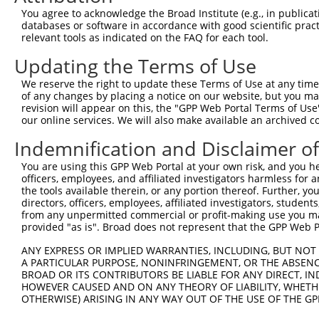
You agree to acknowledge the Broad Institute (e.g., in publicati
databases or software in accordance with good scientific pra
relevant tools as indicated on the FAQ for each tool.
Updating the Terms of Use
We reserve the right to update these Terms of Use at any time.
of any changes by placing a notice on our website, but you ma
revision will appear on this, the "GPP Web Portal Terms of Use
our online services. We will also make available an archived 
Indemnification and Disclaimer o
You are using this GPP Web Portal at your own risk, and you he
officers, employees, and affiliated investigators harmless for
the tools available therein, or any portion thereof. Further, yo
directors, officers, employees, affiliated investigators, students,
from any unpermitted commercial or profit-making use you mak
provided "as is". Broad does not represent that the GPP Web Por
ANY EXPRESS OR IMPLIED WARRANTIES, INCLUDING, BUT NOT 
A PARTICULAR PURPOSE, NONINFRINGEMENT, OR THE ABSENCE
BROAD OR ITS CONTRIBUTORS BE LIABLE FOR ANY DIRECT, IN
HOWEVER CAUSED AND ON ANY THEORY OF LIABILITY, WHETHER
OTHERWISE) ARISING IN ANY WAY OUT OF THE USE OF THE GP