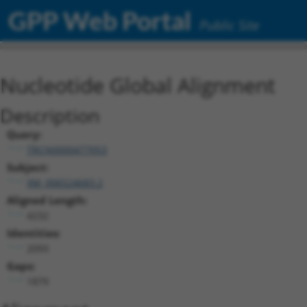
GPP Web Portal
Public Site
Nucleotide Global Alignment
Description
Query:
TRCN0000477053
Subject:
XM_006524683.2
Aligned Length:
4232
Identities:
2093
Gaps:
1879