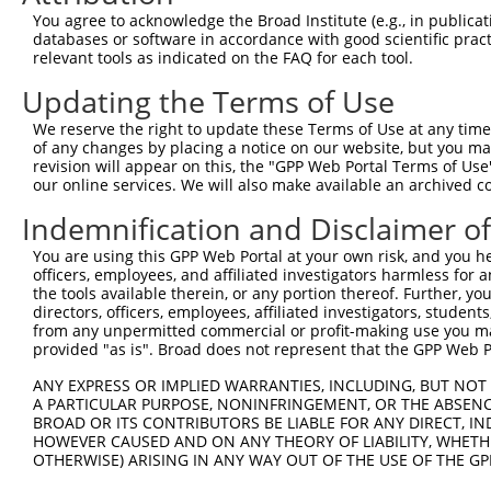
You agree to acknowledge the Broad Institute (e.g., in publicati
databases or software in accordance with good scientific pra
relevant tools as indicated on the FAQ for each tool.
Updating the Terms of Use
We reserve the right to update these Terms of Use at any time.
of any changes by placing a notice on our website, but you ma
revision will appear on this, the "GPP Web Portal Terms of Use
our online services. We will also make available an archived 
Indemnification and Disclaimer o
You are using this GPP Web Portal at your own risk, and you he
officers, employees, and affiliated investigators harmless for
the tools available therein, or any portion thereof. Further, yo
directors, officers, employees, affiliated investigators, students,
from any unpermitted commercial or profit-making use you mak
provided "as is". Broad does not represent that the GPP Web Por
ANY EXPRESS OR IMPLIED WARRANTIES, INCLUDING, BUT NOT 
A PARTICULAR PURPOSE, NONINFRINGEMENT, OR THE ABSENCE
BROAD OR ITS CONTRIBUTORS BE LIABLE FOR ANY DIRECT, IN
HOWEVER CAUSED AND ON ANY THEORY OF LIABILITY, WHETHER
OTHERWISE) ARISING IN ANY WAY OUT OF THE USE OF THE GP