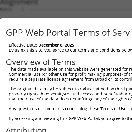
Alignment
Query    1  ----------------------------------------------------------------ATGAGGCGAC  10
                                                                            ||||||||||
Sbjct    1  GCACTGAGCCTAAGCAGCCGGTGATGGCGGCAGCGGCTGTGGTGGCTGCGGCGGGTCCGGGCCCATGAGGCGAC  74

Query   11  GAAGGAGGCGGGACGGCTTTTACCCAGCCCCGGACTTCCGAGACAGGGAAGCTGAGGACATGGCAGGAGTGTTT  84
            ||||||||||||||||||||||||||||||||||||||||||||||||||||||||||||||||||||||||||
Sbjct   75  GAAGGAGGCGGGACGGCTTTTACCCAGCCCCGGACTTCCGAGACAGGGAAGCTGAGGACATGGCAGGAGTGTTT  148

Query   85  GACATAGACCTGGACCAGCCAGAGGACGCGGGCTCTGAGGATGAGCTGGAGGAGGGGGGTCAGTTAAATGAAAG  158
            ||||||||||||||||||||||||||||||||||||||||||||||||||||| ||||||.|||||||||||||
Sbjct  149  GACATAGACCTGGACCAGCCAGAGGACGCGGGCTCTGAGGATGAGCTGGAGGA-GGGGGTGAGTTAAATGAAAG  221

Query  159  CATGGACCATGGGGGAGTTGGACCATATGAACTTGGCATGGAACATTGTGAGAAATTTGAAATCTCAGAAACTA  232
            ||||||||||||||||||||||||||||||||||||||||||||||||||||||||||||||||||||||||||
Sbjct  222  CATGGACCATGGGGGAGTTGGACCATATGAACTTGGCATGGAACATTGTGAGAAATTTGAAATCTCAGAAACTA  295

Query  233  GTGTGAACAGAGGGCCAGAAAAAATCAGACCAGAATGTTTTGAGCTACTTCGGGTACTTGGTAAAGGGGGCTAT  306
            ||||||||||||||||||||||||||||||||||||||||||||||||||||||||||||||||||||||||||
Sbjct  296  GTGTGAACAGAGGGCCAGAAAAAATCAGACCAGAATGTTTTGAGCTACTTCGGGTACTTGGTAAAGGGGGCTAT  369

Query  307  GGAAAGGTTTTTCAAGTACGAAAAGTAACAGGAGCAAATACTGGGAAAATATTTGCCATGAAGGTGCTTAAAAA  380
            ||||||||||||||||||||||||||||||||||||||||||||||||||||||||||||||||||||||||||
Sbjct  370  GGAAAGGTTTTTCAAGTACGAAAAGTAACAGGAGCAAATACTGGGAAAATATTTGCCATGAAGGTGCTTAAAAA  443

Query  381  GGCAATGATAGTAAGAAATGCTAAAGATACAGCTCATACAAAAGCAGAACGGAATATTCTGGAGGAAGTAAAGC  454
            ||||||||||||||||||||||||||||||||||||||||||||||||||||||||||||||||||||||||||
Sbjct  444  GGCAATGATAGTAAGAAATGCTAAAGATACAGCTCATACAAAAGCAGAACGGAATATTCTGGAGGAAGTAAAGC  517

Query  455  ATCCCTTCATCGTGGATTTAATTTATGCCTTTCAGACTGGTGGAAAACTCTACCTCATCCTTGAGTATCTCAGT  528
            ||||||||||||||||||||||||||||||||||||||||||||||||||||||||||||||||||||||||||
Sbjct  518  ATCCCTTCATCGTGGATTTAATTTATGCCTTTCAGACTGGTGGAAAACTCTACCTCATCCTTGAGTATCTCAGT  591

Query  529  GGAGGAGAACTATTTATGCAGTTAGAAAGAGAGGGAATATTTATGGAAGACACTGCCTGCTTTTACTTGGCAGA  602
            ||||||||||||||||||||||||||||||||||||||||||||||||||||||||||||||||||||||||||
Sbjct  592  GGAGGAGAACTATTTATGCAGTTAGAAAGAGAGGGAATATTTATGGAAGACACTGCCTGCTTTTACTTGGCAGA  665

Query  603  AATCTCCATGGCTTTGGGGCATTTACATCAAAAGGGGATCATCTACAGAGACCTGAAGCCGGAGAATATCATGC  676
            ||||||||||||||||||||||||||||||||||||||||||||||||||||||||||||||||||||||||||
Sbjct  666  AATCTCCATGGCTTTGGGGCATTTACATCAAAAGGGGATCATCTACAGAGACCTGAAGCCGGAGAATATCATGC  739

Query  677  TTAATCACCAAGGTCATGTGAAACTAACAGACTTTGGACTATGCAAAGAATCTATTCATGATGGAACAGTCACA  750
            ||||||||||||||||||||||||||||||||||||||||||||||||||||||||||||||||||||||||||
Sbjct  740  TTAATCACCAAGGTCATGTGAAACTAACAGACTTTGGACTATGCAAAGAATCTATTCATGATGGAACAGTCACA  813

Query  751  CACACATTTTGTGGAACAATAGAATACATGGCCCCTGAAATCTTGATGAGAAGTGGCCACAATCGTGCTGTGGA  824
            ||||||||||||||||||||||||||||||||||||||||||||||||||||||||||||||||||||||||||
Sbjct  814  CACACATTTTGTGGAACAATAGAATACATGGCCCCTGAAATCTTGATGAGAAGTGGCCACAATCGTGCTGTGGA  887

Query  825  TTGGTGGAGTTTGGGAGCATTAATGTATGACATGCTGACTGGAGCA----CCCCCATTCACTGGGGAGAATAGA  894
            ||||||||||||||||||||||||||||||||||||||||||||||    ||||||||||||||||||||||||
Sbjct  888  TTGGTGGAGTTTGGGAGCATTAATGTATGACATGCTGACTGGAGCAGTAGCCCCCATTCACTGGGGAGAATAGA  961

Query  895  AAGAAAACAATTGACAAAATCCTCAAATGTAAACTCAATTTGCCTCCCTACCTCACACAAGAAGCCAGAGATCT  968
            ||||||||||||||||||||||||||||||||||||||||||||||||||||||||||||||||||||||||||
Sbjct  962  AAGAAAACAATTGACAAAATCCTCAAATGTAAACTCAATTTGCCTCCCTACCTCACACAAGAAGCCAGAGATCT  1035

Query  969  GCTTAAAAAGCTGCTGAAAAGAAATGCTGCTTCTCGTCTGGGAGCTGGTCCTGGGGACGCTGGAGAAGTTCAAG  1042
            ||||||||||||||||||||||||||||||||||||||||||||||||||||||||||||||||||||||||||
Sbjct 1036  GCTTAAAAAGCTGCTGAAAAGAAATGCTGCTTCTCGTCTGGGAGCTGGTCCTGGGGACGCTGGAGAAGTTCAAG  1109

Query 1043  CTCATCCATTCTTTAGACACATTAACTGGGAAGAACTTCTGGCTCGAAAGGTGGAGCCCCCCTTTAAACCTCTG  1116
            ||||||||||||||||||||||||||||||||||||||||||||||||||||||||||||||||||||||||||
Sbjct 1110  CTCATCCATTCTTTAGACACATTAACTGGGAAGAACTTCTGGCTCGAAAGGTGGAGCCCCCCTTTAAACCTCTG  1183

Query 1117  TTGCAATCTGAAGAGGATGTAAGTCAGTTTGATTCCAAGTTTACACGTCAGACACCTGTCGACAGCCCAGATGA  1190
            ||||||||||||||||||||||||||||||||||||||||||||||||||||||||||||||||||||||||||
Sbjct 1184  TTGCAATCTGAAGAGGATGTAAGTCAGTTTGATTCCAAGTTTACACGTCAGACACCTGTCGACAGCCCAGATGA  1257

Query 1191  CTCAACTCTCAGTGAAAGTGCCAATCAGGTCTTTCTGGGTTTTACATATGTGGCTCCATCTGTACTTGAAAGTG  1264
            ||||||||||||||||||||||||||||||||||||||||||||||||||||||||||||||||||||||||||
Sbjct 1258  CTCAACTCTCAGTGAAAGTGCCAATCAGGTCTTTCTGGGTTTTACATATGTGGCTCCATCTGTACTTGAAAGTG  1331

Query 1265  TGAAAGAAAAGTTTTCCTTTGAACCAAAAATCCGATCACCTCGAAGATTTATTGGCAGCCCACGAACACCTGTC  1338
            ||||||||||||||||||||||||||||||||||||||||||||||||||||||||||||||||||||||||||
Sbjct 1332  TGAAAGAAAAGTTTTCCTTTGAACCAAAAATCCGATCACCTCGAAGATTTATTGGCAGCCCACGAACACCTGTC  1405

Query 1339  AG------------TACTGCT-----------------ATGTGC------------------------------  1353
            ||            |.||.||                 |.||||                              
Sbjct 1406  AGCCCAGTCAAATTTTCTCCTGGGGATTTCTGGGGAAGAGGTGCTTCGGCCAGCACAGCAAATCCTCAGACACC  1479

Query 1354  --------------------------------------------------------------------------  1353
                                                                                      
Sbjct 1480  TGTGGAATACCCAATGGAAACAAGTGGCATAGAGCAGATGGATGTGACAATGAGTGGGGAAGCATCGGCACCAC  1553

Query 1354  --------------------------------------------------------------------------  1353
                                                                                      
Sbjct 1554  TTCCAATACGACAGCCGAACTCTGGGCCATACAAAAAACAAGCTTTTCCCATGATCTCCAAACGGCCAGAGCAC  1627

Query 1354  --------------------------------------------------------------------------  1353
                                                                                      
Sbjct 1628  CTGCGTATGAATCTATGACAGAGCAATGCTTT
GPP Web Portal Terms of Serv
Effective Date:
December 8, 2025
By using this site, you agree to our terms and conditions belo
Overview of Terms
The data made available on this website were generated for r
Commercial use (or other use for profit-making purposes) of t
require a separate license agreement from Broad or its contri
The original data may be subject to rights claimed by third part
property rights, biodiversity-related access and benefit-sharing 
that their use of the data does not infringe any of the rights of
Any questions or comments concerning these Terms of Use c
By accessing and viewing this GPP Web Portal, you agree to th
Attribution