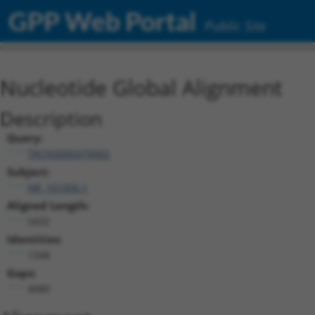
GPP Web Portal
Public Site
Nucleotide Global Alignment
Description
Query:
TRCN0000479002
Subject:
NR_161456.1
Aligned Length:
5432
Identities:
1348
Gaps:
4080