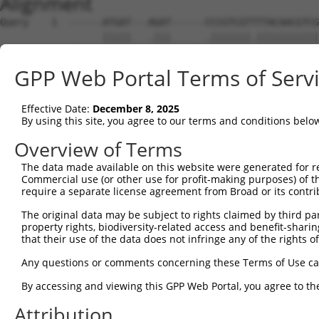
Alignment
Query    1  ------ATGAT---AGAT------CCCGTCGTTTTACAACGTCGTGACTGGGAAAACCCTGGCGTTACCCAACT  59
                  |||||   .|||      .|||||||.|||||||||||||||||||||||||||||||||||||||||
Sbjct    1  ATGACTATGATTACGGATTCTCTGGCCGTCGTATTACAACGTCGTGACTGGGAAAACCCTGGCGTTACCCAACT  74

Query   60  TAATCGCCTTGCAGCACATCCCCCTTTCGCCAGCTGGCGTAATAGCGAAGAGGCCCGCACCGATCGCCCTTCCC  133
            ||||||||||||.|||||||||||||||||||||||||||||||||||||||||||||||||||||||||||||
Sbjct   75  TAATCGCCTTGCGGCACATCCCCCTTTCGCCAGCTGGCGTAATAGCGAAGAGGCCCGCACCGATCGCCCTTCCC  148

Query  134  AACAGTTGCGCAGCCTGAATGGCGAATGGCGCTTTGCCTGGTTTCCGGCACCAGAAGCGGTGCCGGAAAGCTGG  207
            ||||||||||||||||||||||||||||||||||||||||||||||||||||||||||||||||||||||||||
Sbjct  149  AACAGTTGCGCAGCCTGAATGGCGAATGGCGCTTTGCCTGGTTTCCGGCACCAGAAGCGGTGCCGGAAAGCTGG  222

Query  208  CTGGAGTGCGATCTTCCTGAGGCCGATACTGTCGTCGTCCCCTCAAACTGGCAGATGCACGGTTACGATGCGCC  281
            ||||||||||||||||||||.|||||||||||||||||||||||||||||||||||||||||||||||||||||
Sbjct  223  CTGGAGTGCGATCTTCCTGACGCCGATACTGTCGTCGTCCCCTCAAACTGGCAGATGCACGGTTACGATGCGCC  296

Query  282  CATCTACACCAACGTGACCTATCCCATTACGGTCAATCCGCCGTTTGTTCCCACGGAGAATCCGACGGGTTGTT  355
            .|||||||||||||||||||||||||||||||||||||||||||||||||||.|||||||||||||.|||||||
Sbjct  297  TATCTACACCAACGTGACCTATCCCATTACGGTCAATCCGCCGTTTGTTCCCGCGGAGAATCCGACAGGTTGTT  370

Query  356  ACTCGCTCACATTTAATGTTGATGAAAGCTGGCTACAGGAAGGCCAGACGCGAATTATTTTTGATGGCGTTAAC  429
            |||||||||||||||||.||||||||||||||||||||||||||||||||||||||||||||||||||||||||
Sbjct  371  ACTCGCTCACATTTAATATTGATGAAAGCTGGCTACAGGAAGGCCAGACGCGAATTATTTTTGATGGCGTTAAC  444

Query  430  TCGGCGTTTCATCTGTGGTGCAACGGGCGCTGGGTCGGTTACGGCCAGGACAGTCGTTTGCCGTCTGAATTTGA  503
            |||||||||||||||||||||||||||||||||||||||||||||||||||||.||.|||||||||||||||||
Sbjct  445  TCGGCGTTTCATCTGTGGTGCAACGGGCGCTGGGTCGGTTACGGCCAGGACAGCCGMTTGCCGTCTGAATTTGA  518

Query  504  CCTGAGCGCATTTTTACGCGCCGGAGAAAACCGCCTCGCGGTGATGGTGCTGCGCTGGAGTGACGGCAGTTATC  577
            ||||||||||||||||||||||||||||||||||||||||||||||||||||||||||||||||||||||||||
Sbjct  519  CCTGAGCGCATTTTTACGCGCCGGAGAAAACCGCCTCGCGGTGATGGTGCTGCGCTGGAGTGACGGCAGTTATC  592

Query  578  TGGAAGATCAGGATATGTGGCGGATGAGCGGCATTTTCCGTGACGTCTCGTTGCTGCATAAACCGACTACACAA  651
            |||||||||||||||||||||||||||||||||||||||||||||||||||||||||||||||||||.||.|||
Sbjct  593  TGGAAGATCAGGATATGTGGCGGATGAGCGGCATTTTCCGTGACGTCTCGTTGCTGCATAAACCGACCACGCAA  666

Query  652  ATCAGCGATTTCCATGTTGCCACTCGCTTTAATGATGATTTCAGCCGCGCTGTACTGGAGGCTGAAGTTCAGAT  725
            ||||||||||||||.|||.||||||.||||||||||||||||||||||||.|||||||||||.|||||||||||
Sbjct  667  ATCAGCGATTTCCAAGTTACCACTCTCTTTAATGATGATTTCAGCCGCGCGGTACTGGAGGCAGAAGTTCAGAT  740

Query  726  GTGCGGCGAGTTGCGTGACTACCTACGGGTAACAGTTTCTTTATGGCAGGGTGAAACGCAGGTCGCCAGCGGCA  799
            ||.|||||||.||||.||..|.||.|||||.||.||||||||.|||||||||||||||||||||||||||||||
Sbjct  741  GTACGGCGAGCTGCGCGATGAACTGCGGGTGACGGTTTCTTTGTGGCAGGGTGAAACGCAGGTCGCCAGCGGCA  814

Query  800  CCGCGCCTTTCGGCGGTGAAATTATCGATGAGCGTGGTGGTTATGCCGATCGCGTCACACTACGTCTGAACGTC  873
            |||||||||||||||||||||||||||||||||||||.||||||||||||||||||||||||||.||||||||.
Sbjct  815  CCGCGCCTTTCGGCGGTGAAATTATCGATGAGCGTGGCGGTTATGCCGATCGCGTCACACTACGCCTGAACGTT  888

Query  874  GAAAACCCGAAACTGTGGAGCGCCGAAATCCCGAATCTCTATCGTGCGGTGGTTGAACTGCACACCGCCGACGG  947
            |||||.|||.|||||||||||||||||||||||||||||||||||||.||||||||||||||||||||||||||
Sbjct  889  GAAAATCCGGAACTGTGGAGCGCCGAAATCCCGAATCTCTATCGTGCAGTGGTTGAACTGCACACCGCCGACGG  962

Query  948  CACGCTGATTGAAGCAGAAGCCTGCGATGTCGGTTTCCGCGAGGTGCGGATTGAAAATGGTCTGCTGCTGCTGA  1021
            |||||||||||||||||||||||||||.||||||||||||||||||||||||||||||||||||||||||||||
Sbjct  963  CACGCTGATTGAAGCAGAAGCCTGCGACGTCGGTTTCCGCGAGGTGCGGATTGAAAATGGTCTGCTGCTGCTGA  1036

Query 1022  ACGGCAAGCCGTTGCTGATTCGAGGCGTTAACCGTCACGAGCATCATCCTCTGCATGGTCAGGTCATGGATGAG  1095
            ||||||||||||||||||||||.|||||||||||||||||||||||||||||||||||||||||||||||||||
Sbjct 1037  ACGGCAAGCCGTTGCTGATTCGCGGCGTTAACCGTCACGAGCATCATCCTCTGCATGGTCAGGTCATGGATGAG  1110

Query 1096  CAGACGATGGTGCAGGATATCCTGCTGATGAAGCAGAACAACTTTAACGCCGTGCGCTGTTCGCATTATCCGAA  1169
            ||||||||||||||||||||||||||||||||||||||||||||||||||||||||||||||||||||||||||
Sbjct 1111  CAGACGATGGTGCAGGATATCCTGCTGATGAAGCAGAACAACTTTAACGCCGTGCGCTGTTCGCATTATCCGAA  1184

Query 1170  CCATCCGCTGTGGTACACGCTGTGCGACCGCTACGGCCTGTATGTGGTGGATGAAGCCAATATTGAAACCCACG  1243
            ||||||||||||||||||||||||||||||||||||||||||||||||||||||||||||||||||||||||||
Sbjct 1185  CCATCCGCTGTGGTACACGCTGTGCGACCGCTACGGCCTGTATGTGGTGGATGAAGCCAATATTGAAACCCACG  1258

Query 1244  GCATGGTGCCAATGAATCGTCTGACCGATGATCCGCGCTGGCTACCGGCGATGAGCGAACGCGTAACGCGAATG  1317
            ||||||||||||||||||||||||||||||||||||||||||||||.|||||||||||||||||||||||.|||
Sbjct 1259  GCATGGTGCCAATGAATCGTCTGACCGATGATCCGCGCTGGCTACCCGCGATGAGCGAACGCGTAACGCGGATG  1332

Query 1318  GTGCAGCGCGATCGTAATCACCCGAGTGTGATCATCTGGTCGCTGGGGAATGAATCAGGCCACGGCGCTAATCA  1391
            ||||||||||||||||||||||||||||||||||||||||||||||||||||||||||||||||||||||||||
Sbjct 1333  GTGCAGCGCGATCGTAATCACCCGAGTGTGATCATCTGGTCGCTGGGGAATGAATCAGGCCACGGCGCTAATCA  1406

Query 1392  CGACGCGCTGTATCGCTGGATCAAATCTGTCGATCCTTCCCGCCCGGTGCAGTATGAAGGCGGCGGAGCCGACA  1465
            ||||||||||||||||||||||||||||||||||||||||||||||||.|||||||||||||||||||||||||
Sbjct 1407  CGACGCGCTGTATCGCTGGATCAAATCTGTCGATCCTTCCCGCCCGGTACAGTATGAAGGCGGCGGAGCCGACA  1480

Query 1466  CCACGGCCACCGATATTATTTGCCCGATGTACGCGCGCGTGGATGAAGACCAGCCCTTCCCGGCTGTGCCGAAA  1539
            ||||||||||||||||||||||||||||||||||||||||||||||||||||||||||||||||.|||||||||
Sbjct 1481  CCACGGCCACCGATATTATTTGCCCGATGTACGCGCGCGTGGATGAAGACCAGCCCTTCCCGGCGGTGCCGAAA  1554

Query 1540  TGGTCCATCAAAAAATGGCTTTCGCTACCTGGAGAGACGCGCCCGCTGATCCTTTGCGAATACGCCCACGCGAT  1613
            ||||||||||||||||||||||||||.||||||||.|.||||||||||||||||||||||||.|||||||||||
Sbjct 1555  TGGTCCATCAAAAAATGGCTTTCGCTGCCTGGAGAAATGCGCCCGCTGATCCTTTGCGAATATGCCCACGCGAT  1628

Query 1614  GGGTAACAGTCTTGGCGGTTTCGCTAAATACTGGCAGGCGTTTCGTCAGTATCCCCGTTTACAGGGCGGCTTCG  1687
            ||||||||||||||||||.||||||||||||||||||||||||||||||||.||||||||||||||||||||||
Sbjct 1629  GGGTAACAGTCTTGGCGGCTTCGCTAAATA
GPP Web Portal Terms of Serv
Effective Date:
December 8, 2025
By using this site, you agree to our terms and conditions belo
Overview of Terms
The data made available on this website were generated for r
Commercial use (or other use for profit-making purposes) of t
require a separate license agreement from Broad or its contri
The original data may be subject to rights claimed by third part
property rights, biodiversity-related access and benefit-sharing 
that their use of the data does not infringe any of the rights of
Any questions or comments concerning these Terms of Use c
By accessing and viewing this GPP Web Portal, you agree to th
Attribution