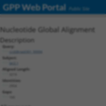
GPP Web Portal
Public Site
Nucleotide Global Alignment
Description
Query:
ccsbBroad301_99994
Subject:
lacZ.1
Aligned Length:
3219
Identities:
2954
Gaps:
160