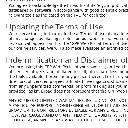
You agree to acknowledge the Broad Institute (e.g., in publicati
databases or software in accordance with good scientific pra
relevant tools as indicated on the FAQ for each tool.
Updating the Terms of Use
We reserve the right to update these Terms of Use at any time.
of any changes by placing a notice on our website, but you ma
revision will appear on this, the "GPP Web Portal Terms of Use
our online services. We will also make available an archived 
Indemnification and Disclaimer o
You are using this GPP Web Portal at your own risk, and you he
officers, employees, and affiliated investigators harmless for
the tools available therein, or any portion thereof. Further, yo
directors, officers, employees, affiliated investigators, students,
from any unpermitted commercial or profit-making use you mak
provided "as is". Broad does not represent that the GPP Web Por
ANY EXPRESS OR IMPLIED WARRANTIES, INCLUDING, BUT NOT 
A PARTICULAR PURPOSE, NONINFRINGEMENT, OR THE ABSENCE
BROAD OR ITS CONTRIBUTORS BE LIABLE FOR ANY DIRECT, IN
HOWEVER CAUSED AND ON ANY THEORY OF LIABILITY, WHETHER
OTHERWISE) ARISING IN ANY WAY OUT OF THE USE OF THE GP