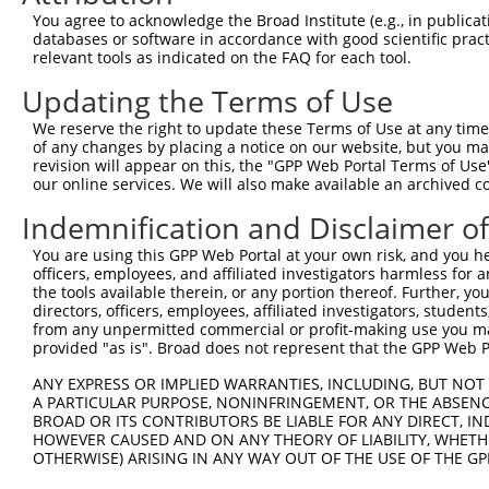
You agree to acknowledge the Broad Institute (e.g., in publicati
databases or software in accordance with good scientific pra
relevant tools as indicated on the FAQ for each tool.
Updating the Terms of Use
We reserve the right to update these Terms of Use at any time.
of any changes by placing a notice on our website, but you ma
revision will appear on this, the "GPP Web Portal Terms of Use
our online services. We will also make available an archived 
Indemnification and Disclaimer o
You are using this GPP Web Portal at your own risk, and you he
officers, employees, and affiliated investigators harmless for
the tools available therein, or any portion thereof. Further, yo
directors, officers, employees, affiliated investigators, students,
from any unpermitted commercial or profit-making use you mak
provided "as is". Broad does not represent that the GPP Web Por
ANY EXPRESS OR IMPLIED WARRANTIES, INCLUDING, BUT NOT 
A PARTICULAR PURPOSE, NONINFRINGEMENT, OR THE ABSENCE
BROAD OR ITS CONTRIBUTORS BE LIABLE FOR ANY DIRECT, IN
HOWEVER CAUSED AND ON ANY THEORY OF LIABILITY, WHETHER
OTHERWISE) ARISING IN ANY WAY OUT OF THE USE OF THE GP