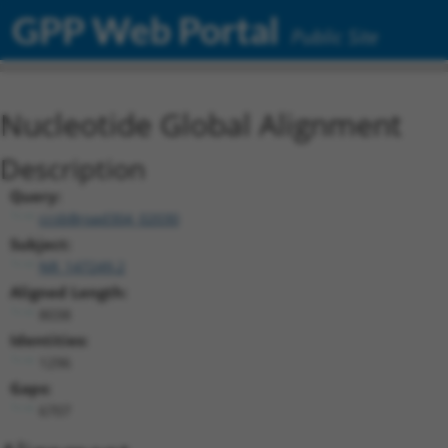
GPP Web Portal
Public Site
Nucleotide Global Alignment
Description
Query:
ccsbBroad304_02030
Subject:
NR_147249.2
Aligned Length:
8038
Identities:
1296
Gaps:
6707