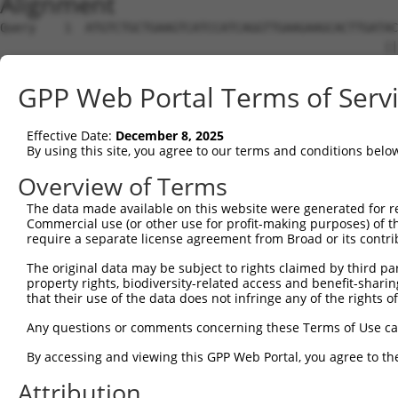
Alignment
Query    1  ATGTCTGCTGAAGTCATCCATCAGGTTGAAGAAGCACTTGATACAGATG----AGAAGGAGATGCTGCTCTTTT  70
                                                      |||.|.|    ||.||||.|            
Sbjct    1  ------------------------------------------ACACAAGCCATAGCAGGAAA------------  20

Query   71  TGTGCCGGGATGTTGC-----TATAGATGTGGTTC-CACCTAATGTCAGGGACCTTCTGGATATTTTACGGGAA  138
                |.|.||..||||     .|..||.|.|  || ||.||||   .||||| ||.|.|||          |..
Sbjct   21  ----CAGCGAGCTTGCAGCCTCACCGACGAG--TCTCAACTAA---AAGGGA-CTCCCGGA----------GCT  74

Query  139  AGAGGTAAGCTGTCTGTCGGGGACTTGGCTGAACTGCTCTACAGAGTGA-----GGCGATTTGAC---------  198
            ||.|||            |||||||.|||       ||| |||.|||||     |||.|||.|||         
Sbjct   75  AGGGGT------------GGGGACTCGGC-------CTC-ACACAGTGAGTGCCGGCTATTGGACTTTTGTCCA  128

Query  199  ----CTGCTCAAACGTATCTTGAAGATGGAC----AGAAAAGCTGT-GGAGA----------------------  241
                |.|||.|.||        ||.|.||||    .||..||.||| |||||                      
Sbjct  129  GTGACAGCTGAGAC--------AACAAGGACCACGGGAGGAGGTGTAGGAGAGAAGCGCCGCGAACAGCGATCG  194

Query  242  CCCA---------CCTGCT--CAGGAAC--------------CCT-CACCTTG-------TTTC----------  272
            ||||         || |||  ||||  |              ||| ||.||||       .|||          
Sbjct  195  CCCAGCACCAAGTCC-GCTTCCAGG--CTTTCGGTTTCTTTGCCTCCATCTTGGGTGCGCCTTCCCGGCGTCTA  265

Query  273  ------------------------------------------------GGACTATAGAGTGCTGATGGCAGAGA  298
                                                            ||||    ||||||||||||||||||
Sbjct  266  GGGGAGCGAAGGCTGAGGTGGCAGCGGCAGGAGAGTCCGGCCGCGACAGGAC----GAGTGCTGATGGCAGAGA  335

Query  299  TTGGTGAGGATTTGGATAAATCTGATGTGTCCTCATTAATTTTCCTCATGAAGGATTACATGGGCCGAGGCAAG  372
            ||||||||||||||||||||||||||||||||||||||||||||||||||||||||||||||||||||||||||
Sbjct  336  TTGGTGAGGATTTGGATAAATCTGATGTGTCCTCATTAATTTTCCTCATGAAGGATTACATGGGCCGAGGCAAG  409

Query  373  ATAAGCAAGGAGAAGAGTTTCTTGGACCTTGTGGTTGAGTTGGAGAAACTAAATCTGGTTGCCCCAGATCAACT  446
            ||||||||||||||||||||||||||||||||||||||||||||||||||||||||||||||||||||||||||
Sbjct  410  ATAAGCAAGGAGAAGAGTTTCTTGGACCTTGTGGTTGAGTTGGAGAAACTAAATCTGGTTGCCCCAGATCAACT  483

Query  447  GGATTTATTAGAAAAATGCCTAAAGAACATCCACAGAATAGACCTGAAGACAAAAATCCAGAAGTACAAGCAGT  520
            ||||||||||||||||||||||||||||||||||||||||||||||||||||||||||||||||||||||||||
Sbjct  484  GGATTTATTAGAAAAATGCCTAAAGAACATCCACAGAATAGACCTGAAGACAAAAATCCAGAAGTACAAGCAGT  557

Query  521  CTGTTCAAGGAGCAGGGACAAGTTACAGGAATGTTCTCCAAGCAGCAATCCAAAAGAGTCTCAAGGATCCTTCA  594
            ||||||||||||||||||||||||||||||||||||||||||||||||||||||||||||||||||||||||||
Sbjct  558  CTGTTCAAGGAGCAGGGACAAGTTACAGGAATGTTCTCCAAGCAGCAATCCAAAAGAGTCTCAAGGATCCTTCA  631

Query  595  AATAACTTCAGGCTCCATAATGGGAGAAGTAAAGAACAAAGACTTAAGGAACAGCTTGGCGCTCAACAAGAACC  668
            ||||||||||||||||||||||||||||||||||||||||||||||||||||||||||||||||||||||||||
Sbjct  632  AATAACTTCAGGCTCCATAATGGGAGAAGTAAAGAACAAAGACTTAAGGAACAGCTTGGCGCTCAACAAGAACC  705

Query  669  AGTGAAGAAATCCATTCAGGAATCAGAAGCTTTTTTGCCTCAGAGCATACCTGAAGAGAGATACAAGATGAAGA  742
            ||||||||||||||||||||||||||||||||||||||||||||||||||||||||||||||||||||||||||
Sbjct  706  AGTGAAGAAATCCATTCAGGAATCAGAAGCTTTTTTGCCTCAGAGCATACCTGAAGAGAGATACAAGATGAAGA  779

Query  743  GCAAGCCCCTAGGAATCTGCCTGATAATCGATTGCATTGGCAATGAGACAGAGCTTCTTCGAGACACCTTCACT  816
            ||||||||||||||||||||||||||||||||||||||||||||||||||||||||||||||||||||||||||
Sbjct  780  GCAAGCCCCTAGGAATCTGCCTGATAATCGATTGCATTGGCAATGAGACAGAGCTTCTTCGAGACACCTTCACT  853

Query  817  TCCCTGGGCTATGAAGTCCAGAAATTCTTGCATCTCAGTATGCATGGTATATCCCAGATTCTTGGCCAATTTGC  890
            ||||||||||||||||||||||||||||||||||||||||||||||||||||||||||||||||||||||||||
Sbjct  854  TCCCTGGGCTATGAAGTCCAGAAATTCTTGCATCTCAGTATGCATGGTATATCCCAGATTCTTGGCCAATTTGC  927

Query  891  CTGTATGCCCGAGCACCGAGACTACGACAGCTTTGTGTGTGTCCTGGTGAGCCGAGGAGGCTCCCAGAGTGTGT  964
            ||||||||||||||||||||||||||||||||||||||||||||||||||||||||||||||||||||||||||
Sbjct  928  CTGTATGCCCGAGCACCGAGACTACGACAGCTTTGTGTGTGTCCTGGTGAGCCGAGGAGGCTCCCAGAGTGTGT  1001

Query  965  ATGGTGTGGATCAGACTCACTCAGGGCTCCCCCTGCATCACATCAGGAGGATGTTCATGGGAGATTCATGCCCT  1038
            ||||||||||||||||||||||||||||||||||||||||||||||||||||||||||||||||||||||||||
Sbjct 1002  ATGGTGTGGATCAGACTCACTCAGGGCTCCCCCTGCATCACATCAGGAGGATGTTCATGGGAGATTCATGCCCT  1075

Query 1039  TATCTAGCAGGGAAGCCAAAGATGTTTTTTATTCAGAACTATGTGGTGTCAGAGGGCCAGCTGGAGGACAGCAG  1112
            ||||||||||||||||||||||||||||||||||||||||||||||||||||||||||||||||||||||||||
Sbjct 1076  TATCTAGCAGGGAAGCCAAAGATGTTTTTTATTCAGAACTATGTGGTGTCAGAGGGCCAGCTGGAGGACAGCAG  1149

Query 1113  CCTCTTGGAGGTGGATGGGCCAGCGATGAAGAATGTGGAATTCAAGGCTCAGAAGCGAGGGCTGTGCACAGTTC  1186
            ||||||||||||||||||||||||||||||||||||||||||||||||||||||||||||||||||||||||||
Sbjct 1150  CCTCTTGGAGGTGGATGGGCCAGCGATGAAGAATGTGGAATTCAAGGCTCAGAAGCGAGGGCTGTGCACAGTTC  1223

Query 1187  ACCGAGAAGCTGACTTCTTCTGGAGCCTGTGTACTGCGGACATGTCCCTGCTGGAGCAGTCTCACAGCTCACCA  1260
            ||||||||||||||||||||||||||||||||||||||||||||||||||||||||||||||||||||||||||
Sbjct 1224  ACCGAGAAGCTGACTTCTTCTGGAGCCTGTGTACTGCGGACATGTCCCTGCTGGAGCAGTCTCACAGCTCACCA  1297

Query 1261  TCCCTGTACCTGCAGTGCCTCTCCCAGAAACTGAGACAAGAA--------------------------------  1302
            ||||||||||||||||||||||||||||||||||||||||||                                
Sbjct 1298  TCCCTGTACCTGCAGTGCCTCTCCCAGAAACTGAGACAAGAAAGGGGGACAATTCCCGGAAGTGGAATTACAGA  1371

Query 1303  --------------------------------------------------------------------------  1302
                                                                                      
Sbjct 1372  GTCAAAGGACATGCATTTTTCAAGCCTCGGATGCATCTTACTAGATGTCCTATAGGATGGTCATATCAGCTTTA  1445

Query 1303  --------------------------------------------------------------------------  1302
                                                                                      
Sbjct 1446  TAGGAGAGTAGCTGTGTCCCTGAATTCTCCCTGACACTGCATGCTCTTATATTTCCTCAAGTTTTGACAATTTG  1519

Query 1303  --------------------------------------------------------------------------  1302
                                                                                      
Sbjct 1520  ATAGGTGAAAAGTGGTATCTGACTGTTCAGATCT
GPP Web Portal Terms of Serv
Effective Date:
December 8, 2025
By using this site, you agree to our terms and conditions belo
Overview of Terms
The data made available on this website were generated for r
Commercial use (or other use for profit-making purposes) of t
require a separate license agreement from Broad or its contri
The original data may be subject to rights claimed by third part
property rights, biodiversity-related access and benefit-sharing 
that their use of the data does not infringe any of the rights of
Any questions or comments concerning these Terms of Use c
By accessing and viewing this GPP Web Portal, you agree to th
Attribution