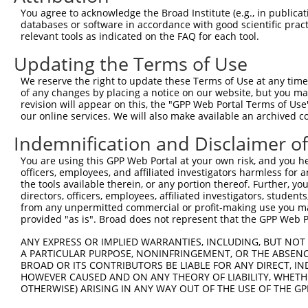
You agree to acknowledge the Broad Institute (e.g., in publicati
databases or software in accordance with good scientific pra
relevant tools as indicated on the FAQ for each tool.
Updating the Terms of Use
We reserve the right to update these Terms of Use at any time.
of any changes by placing a notice on our website, but you ma
revision will appear on this, the "GPP Web Portal Terms of Use
our online services. We will also make available an archived 
Indemnification and Disclaimer o
You are using this GPP Web Portal at your own risk, and you he
officers, employees, and affiliated investigators harmless for
the tools available therein, or any portion thereof. Further, yo
directors, officers, employees, affiliated investigators, students,
from any unpermitted commercial or profit-making use you mak
provided "as is". Broad does not represent that the GPP Web Por
ANY EXPRESS OR IMPLIED WARRANTIES, INCLUDING, BUT NOT 
A PARTICULAR PURPOSE, NONINFRINGEMENT, OR THE ABSENCE
BROAD OR ITS CONTRIBUTORS BE LIABLE FOR ANY DIRECT, IN
HOWEVER CAUSED AND ON ANY THEORY OF LIABILITY, WHETHER
OTHERWISE) ARISING IN ANY WAY OUT OF THE USE OF THE GP