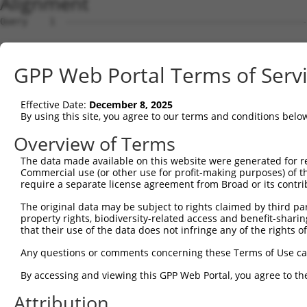
Alignment
Query    1  --------------------------------------------------------------------------  0
                                                                                      
Sbjct    1  GTTTCTATAGCAACCACCCCAGGTCCACGCCTAGACGGCGAGTGGCAAGGGTCAAAATAGATTCGCCCAGTAGA  74

Query    1  --------------------------------------------------------------------------  0
                                                                                      
Sbjct   75  CGCCCTCGACCTGTTCGGTCCTCGCCTTCAGTGCGATAGACCTTTAAGCGTCACGTGACTCCCCTCGGGCTTGT  148

Query    1  --------------------------------------------------------------------------  0
                                                                                      
Sbjct  149  CCCCTCCTCTTTCCCCTCCCCAGGCCCAGGCGAGCGCTGGTGTGGACGGGAAGCTCCCGGCCCGGCGAACTAAC  222

Query    1  -------------------------------------------------------------ATGGAAGTGAGAA  13
                                                                         |||||||||||||
Sbjct  223  TGGAGCACGGAGCTGCAGCCGGTTGGGCCGGTGTACTTTCCCGCTCTGGAAAGGAAGAGAAATGGAAGTGAGAA  296

Query   14  AGTTGAGCATTTCCTGGCAGTTCTTGATAGTTCTGGTTCTGATCCTGCAAATTCTGTCTGCGTTGGATTTTGAC  87
            ||||||||||||||||||||||||||||||||||||||||||||||||||||||||||||||||||||||||||
Sbjct  297  AGTTGAGCATTTCCTGGCAGTTCTTGATAGTTCTGGTTCTGATCCTGCAAATTCTGTCTGCGTTGGATTTTGAC  370

Query   88  CCATACAGAGTCCTAGGGGTCAGCCGAACAGCCAGTCAGGCTGATATTAAAAAGGCTTATAAGAAGCTCGCCCG  161
            ||||||||||||||||||||||||||||||||||||||||||||||||||||||||||||||||||||||||||
Sbjct  371  CCATACAGAGTCCTAGGGGTCAGCCGAACAGCCAGTCAGGCTGATATTAAAAAGGCTTATAAGAAGCTCGCCCG  444

Query  162  GGAATGGCATCCTGACAAAAACAAAGATCCTGGAGCAGAAGACAAGTTCATTCAAATCAGTAAGGCTTACGAGA  235
            ||||||||||||||||||||||||||||||||||||||||||||||||||||||||||||||||||||||||||
Sbjct  445  GGAATGGCATCCTGACAAAAACAAAGATCCTGGAGCAGAAGACAAGTTCATTCAAATCAGTAAGGCTTACGAGA  518

Query  236  TTCTTTCAAATGAAGAAAAGAGATCAAATTATGATCAATATGGAGACGCTGGAGAGAACCAGGGCTACCAGAAG  309
            ||||||||||||||||||||||||||||||||||||||||||||||||||||||||||||||||||||||||||
Sbjct  519  TTCTTTCAAATGAAGAAAAGAGATCAAATTATGATCAATATGGAGACGCTGGAGAGAACCAGGGCTACCAGAAG  592

Query  310  CAGCAACAGCAGCGAGAGTATCGCTTCCGCCATTTCCATGAAAATTTTTATTTTGATGAATCCTTTTTTCACTT  383
            ||||||||||||||||||||||||||||||||||||||||||||||||||||||||||||||||||||||||||
Sbjct  593  CAGCAACAGCAGCGAGAGTATCGCTTCCGCCATTTCCATGAAAATTTTTATTTTGATGAATCCTTTTTTCACTT  666

Query  384  CCCTTTTAATTCTGAACGGCGGGACTCAATTGACGAAAAGTATTTATTGCACTTTTCACATTATGTGAATGAAG  457
            ||||||||||||||||||||||||||||||||||||||||||||||||||||||||||||||||||||||||||
Sbjct  667  CCCTTTTAATTCTGAACGGCGGGACTCAATTGACGAAAAGTATTTATTGCACTTTTCACATTATGTGAATGAAG  740

Query  458  TGGTTCCAGATAGCTTCAAGAAACCCTACCTCATCAAGATCACCTCCGATTGGTGCTTTAGCTGCATTCATATC  531
            ||||||||||||||||||||||||||||||||||||||||||||||||||||||||||||||||||||||||||
Sbjct  741  TGGTTCCAGATAGCTTCAAGAAACCCTACCTCATCAAGATCACCTCCGATTGGTGCTTTAGCTGCATTCATATC  814

Query  532  GAGCCTGTGTGGAAAGAAGTCATTCAAGAACTGGAAGAATTGGGTGTAGGAATTGGCGTGGTCCATGCTGGGTA  605
            ||||||||||||||||||||||||||||||||||||||||||||||||||||||||||||||||||||||||||
Sbjct  815  GAGCCTGTGTGGAAAGAAGTCATTCAAGAACTGGAAGAATTGGGTGTAGGAATTGGCGTGGTCCATGCTGGGTA  888

Query  606  TGAGAGACGCCTGGCCCATCACCTAGGGGCACACAGCACGCCCTCTATCCTAGGAATCATTAACGGGAAAATCT  679
            ||||||||||||||||||||||||||||||||||||||||||||||||||||||||||||||||||||||||||
Sbjct  889  TGAGAGACGCCTGGCCCATCACCTAGGGGCACACAGCACGCCCTCTATCCTAGGAATCATTAACGGGAAAATCT  962

Query  680  CCTTCTTCCACAATGCAGTTGTCCGTGAAAATCTGCGACAATTTGTAGAAAGTCTTCTTCCAGGGAACTTGGTG  753
            ||||||||||||||||||||||||||||||||||||||||||||||||||||||||||||||||||||||||||
Sbjct  963  CCTTCTTCCACAATGCAGTTGTCCGTGAAAATCTGCGACAATTTGTAGAAAGTCTTCTTCCAGGGAACTTGGTG  1036

Query  754  GAGAAAGTTACAAATAAAAATTACGTCAGATTCCTCTCTGGCTGGCAGCAAGAGAATAAGCCTCATGTCCTTCT  827
            ||||||||||||||||||||||||||||||||||||||||||||||||||||||||||||||||||||||||||
Sbjct 1037  GAGAAAGTTACAAATAAAAATTACGTCAGATTCCTCTCTGGCTGGCAGCAAGAGAATAAGCCTCATGTCCTTCT  1110

Query  828  GTTTGACCAAACGCCCATTGTGCCACTGTTATACAAGTTGACTGCCTTTGCATACAAAGATTATTTATCATTTG  901
            ||||||||||||||||||||||||||||||||||||||||||||||||||||||||||||||||||||||||||
Sbjct 1111  GTTTGACCAAACGCCCATTGTGCCACTGTTATACAAGTTGACTGCCTTTGCATACAAAGATTATTTATCATTTG  1184

Query  902  GATATGTATATGTGGGTTTGAGAGGGACGGAAGAGATGACAAGGCGGTACAACATCAATATCTACGCCCCTACC  975
            ||||||||||||||||||||||||||||||||||||||||||||||||||||||||||||||||||||||||||
Sbjct 1185  GATATGTATATGTGGGTTTGAGAGGGACGGAAGAGATGACAAGGCGGTACAACATCAATATCTACGCCCCTACC  1258

Query  976  CTCTTGGTCTTTAAAGAACATATAAACAGGCCTGCCGATGTTATCCAGGCCCGAGGTATGAAGAAGCAAATCAT  1049
            ||||||||||||||||||||||||||||||||||||||||||||||||||||||||||||||||||||||||||
Sbjct 1259  CTCTTGGTCTTTAAAGAACATATAAACAGGCCTGCCGATGTTATCCAGGCCCGAGGTATGAAGAAGCAAATCAT  1332

Query 1050  TGACGACTTCATCACCCGAAACAAATATCTATTGGCAGCCAGGCTCACCAGCCAGAAGTTGTTCCATGAACTCT  1123
            ||||||||||||||||||||||||||||||||||||||||||||||||||||||||||||||||||||||||||
Sbjct 1333  TGACGACTTCATCACCCGAAACAAATATCTATTGGCAGCCAGGCTCACCAGCCAGAAGTTGTTCCATGAACTCT  1406

Query 1124  GCCCTGTGAAACGGTCGCATCGACAGAGGAAGTACTGTGTGGTTTTATTGACTGCTGAGACTACCAAGTTGAGC  1197
            ||||||||||||||||||||||||||||||||||||||||||||||||||||||||||||||||||||||||||
Sbjct 1407  GCCCTGTGAAACGGTCGCATCGACAGAGGAAGTACTGTGTGGTTTTATTGACTGCTGAGACTACCAAGTTGAGC  1480

Query 1198  AAACCCTTTGAGGCTTTCCTGTCCTTTGCCCTGGCAAACACTCAAGACACAGTGAGATTTGTGCATGTCTACAG  1271
            ||||||||||||||||||||||||||||||||||||||||||||||||||||||||||||||||||||||||||
Sbjct 1481  AAACCCTTTGAGGCTTTCCTGTCCTTTGCCCTGGCAAACACTCAAGACACAGTGAGATTTGTGCATGTCTACAG  1554

Query 1272  CAATCGGCAGCAGGAGTTTGCCGACACCTTACTACCAGACAGTGAGGCGTTTCAAGGGAAATCAGCGGTGTCTA  1345
            ||||||||||||||||||||||||||||||||||||||||||||||||||||||||||||||||||||||||||
Sbjct 1555  CAATCGGCAGCAGGAGTTTGCCGACACCTTACTACCAGACAGTGAGGCGTTTCAAGGGAAATCAGCGGTGTCTA  1628

Query 1346  TTTTAGAAAGGCGCAACACAGCAGGAAGGGTGGTGTATAAAACCCTGGAAGACCCTTGGATTGGGAGTGAGAGT  1419
            ||||||||||||||||||||||||||||||||||||||||||||||||||||||||||||||||||||||||||
Sbjct 1629  TTTTAGAAAGGCGCAACACAGCAGGAAGGGTGGTGTATAAAACCCTGGAAGACCCTTGGATTGGGAGTGAGAGT  1702

Query 1420  GACAAATTTATCCTCTT
GPP Web Portal Terms of Serv
Effective Date:
December 8, 2025
By using this site, you agree to our terms and conditions belo
Overview of Terms
The data made available on this website were generated for r
Commercial use (or other use for profit-making purposes) of t
require a separate license agreement from Broad or its contri
The original data may be subject to rights claimed by third part
property rights, biodiversity-related access and benefit-sharing 
that their use of the data does not infringe any of the rights of
Any questions or comments concerning these Terms of Use c
By accessing and viewing this GPP Web Portal, you agree to th
Attribution