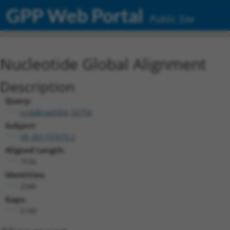
GPP Web Portal
Public Site
Nucleotide Global Alignment
Description
Query:
ccsbBroad304_02754
Subject:
XR_001737079.2
Aligned Length:
7536
Identities:
2346
Gaps:
5190