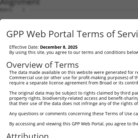
Alignment
Query    1  --------------------------------------------------------------------------  0
                                                                                      
Sbjct    1  ACGCATTTCCGTCGCCGGGAGGAAGGGGTGTGTGTTTCGCCTGCGCAGTGGTCCTGGCCACCGGCTCGCGGCGC  74

Query    1  --------------------------------------------------------------------------  0
                                                                                      
Sbjct   75  GTGGAGGCTGCTCCCAGCCGCGCCCGAGTCAGACTCGGGTGGGGGTCCCGGCGGCGGTAGCGGCGGCGGCGGTG  148

Query    1  -----ATGTCGTGGCTCTTCGGCGTTAACAAGGGCCCCAAGGGTGAAGGCGCGGGGCCGCCGCCGCCTTTGCCG  69
                 |||||||||||||||||||||||||||||||||||||||||||||||||||||||||||||||||||||
Sbjct  149  CGAGCATGTCGTGGCTCTTCGGCGTTAACAAGGGCCCCAAGGGTGAAGGCGCGGGGCCGCCGCCGCCTTTGCCG  222

Query   70  CCCGCGCAGCCCGGGGCCGAGGGCGGCGGGGACCGCGGTTTGGGAGACCGGCCGGCGCCCAAGGACAAATGGAG  143
            ||||||||||||||||||||||||||||||||||||||||||||||||||||||||||||||||||||||||||
Sbjct  223  CCCGCGCAGCCCGGGGCCGAGGGCGGCGGGGACCGCGGTTTGGGAGACCGGCCGGCGCCCAAGGACAAATGGAG  296

Query  144  CAACTTCGACCCCACCGGCCTGGAGCGCGCCGCCAAGGCGGCGCGCGAGCTGGAGCACTCGCGTTACGCCAAGG  217
            ||||||||||||||||||||||||||||||||||||||||||||||||||||||||||||||||||||||||||
Sbjct  297  CAACTTCGACCCCACCGGCCTGGAGCGCGCCGCCAAGGCGGCGCGCGAGCTGGAGCACTCGCGTTACGCCAAGG  370

Query  218  AGGCCCTGAATCTGGCGCAGATGCAGGAGCAGACGCTGCAGTTGGAGCAACAGTCCAAGCTCAAAGAGTATGAG  291
            ||||||||||||||||||||||||||||||||||||||||||||||||||||||||||||||||||||||||||
Sbjct  371  AGGCCCTGAATCTGGCGCAGATGCAGGAGCAGACGCTGCAGTTGGAGCAACAGTCCAAGCTCAAAGAGTATGAG  444

Query  292  GCCGCCGTGGAGCAGCTCAAGAGCGAGCAGATCCGGGCGCAGGCTGAGGAGAGGAGGAAGACCCTGAGCGAGGA  365
            ||||||||||||||||||||||||||||||||||||||||||||||||||||||||||||||||||||||||||
Sbjct  445  GCCGCCGTGGAGCAGCTCAAGAGCGAGCAGATCCGGGCGCAGGCTGAGGAGAGGAGGAAGACCCTGAGCGAGGA  518

Query  366  GACCCGGCAGCACCAGGCCAGGGCCCAGTATCAAGACAAGCTGGCCCGGCAGCGCTACGAGGACCAACTGAAGC  439
            ||||||||||||||||||||||||||||||||||||||||||||||||||||||||||||||||||||||||||
Sbjct  519  GACCCGGCAGCACCAGGCCAGGGCCCAGTATCAAGACAAGCTGGCCCGGCAGCGCTACGAGGACCAACTGAAGC  592

Query  440  AGCAGCGACTTCTCAATGAGGAGAATTTACGGAAGCAGGAGGAGTCCGTGCAGAAGCAGGAAGCCATGCGGCGA  513
            ||||||.|||||||||||||||||||||||||||||||||||||||||||||||||||||||||||||||||||
Sbjct  593  AGCAGCAACTTCTCAATGAGGAGAATTTACGGAAGCAGGAGGAGTCCGTGCAGAAGCAGGAAGCCATGCGGCGA  666

Query  514  GCCACCGTGGAGCGGGAGATGGAGCTGCGGCACAAGAATGAGATGCTGCGAGTGGAGACCGAGGCCCGGGCGCG  587
            ||||||||||||||||||||||||||||||||||||||||||||||||||||||||||||||||||||||||||
Sbjct  667  GCCACCGTGGAGCGGGAGATGGAGCTGCGGCACAAGAATGAGATGCTGCGAGTGGAGACCGAGGCCCGGGCGCG  740

Query  588  CGCCAAGGCCGAGCGGGAGAATGCAGACATCATCCGCGAGCAGATCCGCCTGAAGGCGTCCGAGCACCGTCAGA  661
            ||||||||||||||||||||||||||||||||||||||||||||||||||||||||||||||||||||||||||
Sbjct  741  CGCCAAGGCCGAGCGGGAGAATGCAGACATCATCCGCGAGCAGATCCGCCTGAAGGCGTCCGAGCACCGTCAGA  814

Query  662  CCGTCTTGGAGTCCATCAGGACGGCTGGCACCTTGTTTGGGGAAGGATTCCGTGCCTTTGTGACAGACCGGGAC  735
            ||||||||||||||||||||||||||||||||||||||||||||||||||||||||||||||||||||||||||
Sbjct  815  CCGTCTTGGAGTCCATCAGGACGGCTGGCACCTTGTTTGGGGAAGGATTCCGTGCCTTTGTGACAGACCGGGAC  888

Query  736  AAAGTGACAGCCACGGTGGCTGGGCTGACGCTGCTGGCTGTCGGGGTCTACTCAGCCAAGAATGCGACAGCCGT  809
            ||||||||||||||||||||||||||||||||||||||||||||||||||||||||||||||||||||||||||
Sbjct  889  AAAGTGACAGCCACGGTGGCTGGGCTGACGCTGCTGGCTGTCGGGGTCTACTCAGCCAAGAATGCGACAGCCGT  962

Query  810  CACTGGCCGCTTCATCGAGGCTCGGCTGGGGAAGCCGTCCCTAGTGAGGGAGACGTCCCGCATCACGGTGCTGG  883
            ||||||||||||||||||||||||||||||||||||||||||||||||||||||||||||||||||||||||||
Sbjct  963  CACTGGCCGCTTCATCGAGGCTCGGCTGGGGAAGCCGTCCCTAGTGAGGGAGACGTCCCGCATCACGGTGCTGG  1036

Query  884  AGGCGCTGCGGCACCCCATCCAGGTCAGCCGGCGGCTCCTCAGTCGACCCCAGGACGTGCTGGAGGGTGTTGTG  957
            ||||||||||||||||||||||||||||||||||||||||||||||||||||||||||||||||||||||||||
Sbjct 1037  AGGCGCTGCGGCACCCCATCCAGGTCAGCCGGCGGCTCCTCAGTCGACCCCAGGACGTGCTGGAGGGTGTTGTG  1110

Query  958  CTTAGTCCCAGCCTGGAAGCACGGGTGCGCGACATCGCCATAGCAACCAGGAACACCAAGAAGAACCGGGGCCT  1031
            ||||||||||||||||||||||||||||||||||||||||||||||||||||||||||||||||||||||||||
Sbjct 1111  CTTAGTCCCAGCCTGGAAGCACGGGTGCGCGACATCGCCATAGCAACCAGGAACACCAAGAAGAACCGGGGCCT  1184

Query 1032  GTACAGGCACATCCTGCTGTATGGGCCACCAGGCACCGGGAAGACGCTGTTTGCCAAGAAACTCGCCCTGCACT  1105
            ||||||||||||||||||||||||||||||||||||||||||||||||||||||||||||||||||||||||||
Sbjct 1185  GTACAGGCACATCCTGCTGTATGGGCCACCAGGCACCGGGAAGACGCTGTTTGCCAAGAAACTCGCCCTGCACT  1258

Query 1106  CAGGCATGGACTACGCCATCATGACAGGCGGGGACGTGGCCCCCATGGGGCGGGAAGGCGTGACCGCCATGCAC  1179
            ||||||||||||||||||||||||||||||||||||||||||||||||||||||||||||||||||||||||||
Sbjct 1259  CAGGCATGGACTACGCCATCATGACAGGCGGGGACGTGGCCCCCATGGGGCGGGAAGGCGTGACCGCCATGCAC  1332

Query 1180  AAGCTCTTTGACTGGGCCAATACCAGCCGGCGCGGCCTCCTGCTCTTCATGGATGAAGCAGACGCCTTCCTTCG  1253
            |||||||||||||||||||||||||||||||||||                                       
Sbjct 1333  AAGCTCTTTGACTGGGCCAATACCAGCCGGCGCGG---------------------------------------  1367

Query 1254  GAAGCGAGCCACTGAGGAGATAAGCAAGGACCTCAGAGCCACACTGAACGCCTTCCTGTACCACATGGGCCAAC  1327
                         |||||||||||||||||||||||||||||||||||||||||||||||||||||||||||||
Sbjct 1368  -------------GAGGAGATAAGCAAGGACCTCAGAGCCACACTGAACGCCTTCCTGTACCACATGGGCCAAC  1428

Query 1328  ACAGCAACAA----------------------------------------------------------------  1337
            ||||||||||                                                                
Sbjct 1429  ACAGCAACAAGTGAGGGAGCCCCTCGGGTCCTGAGCCCCCGGGCAGGGCTGTGCAGCCGTCGCCCTTGGTTCCC  1502

Query 1338  --------------------------------------------------------------------------  1337
                                                                                      
Sbjct 1503  ACTGAGGGTCCCTGGCTCACAGTGCTGGGCACCAGCTGTGGCCTCAGTGTGCCCACCTCAGATGTCCCCTGGGA  1576

Query 1338  --------------------------------------------------------------------------  1337
                                                                                      
Sbjct 1577  ACGGCCCAGCTCGGGACAGCACGGGGTGTCATTGAGGAACATGCAGGGGCCTCCCGGGCAGAGCTGGGGTCAGT  1650

Query 1338  ------------
GPP Web Portal Terms of Serv
Effective Date:
December 8, 2025
By using this site, you agree to our terms and conditions belo
Overview of Terms
The data made available on this website were generated for r
Commercial use (or other use for profit-making purposes) of t
require a separate license agreement from Broad or its contri
The original data may be subject to rights claimed by third part
property rights, biodiversity-related access and benefit-sharing 
that their use of the data does not infringe any of the rights of
Any questions or comments concerning these Terms of Use c
By accessing and viewing this GPP Web Portal, you agree to th
Attribution