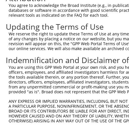
You agree to acknowledge the Broad Institute (e.g., in publicati
databases or software in accordance with good scientific pra
relevant tools as indicated on the FAQ for each tool.
Updating the Terms of Use
We reserve the right to update these Terms of Use at any time.
of any changes by placing a notice on our website, but you ma
revision will appear on this, the "GPP Web Portal Terms of Use
our online services. We will also make available an archived 
Indemnification and Disclaimer o
You are using this GPP Web Portal at your own risk, and you he
officers, employees, and affiliated investigators harmless for
the tools available therein, or any portion thereof. Further, yo
directors, officers, employees, affiliated investigators, students,
from any unpermitted commercial or profit-making use you mak
provided "as is". Broad does not represent that the GPP Web Por
ANY EXPRESS OR IMPLIED WARRANTIES, INCLUDING, BUT NOT 
A PARTICULAR PURPOSE, NONINFRINGEMENT, OR THE ABSENCE
BROAD OR ITS CONTRIBUTORS BE LIABLE FOR ANY DIRECT, IN
HOWEVER CAUSED AND ON ANY THEORY OF LIABILITY, WHETHER
OTHERWISE) ARISING IN ANY WAY OUT OF THE USE OF THE GP