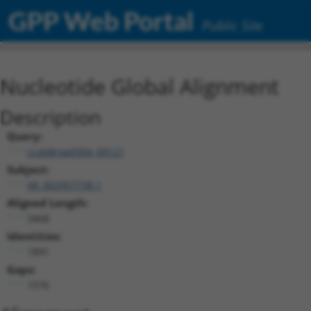
GPP Web Portal
Public Site
Nucleotide Global Alignment
Description
Query:
ccsbBroad304_09121
Subject:
XR_002957738.1
Aligned Length:
3468
Identities:
1891
Gaps:
1576