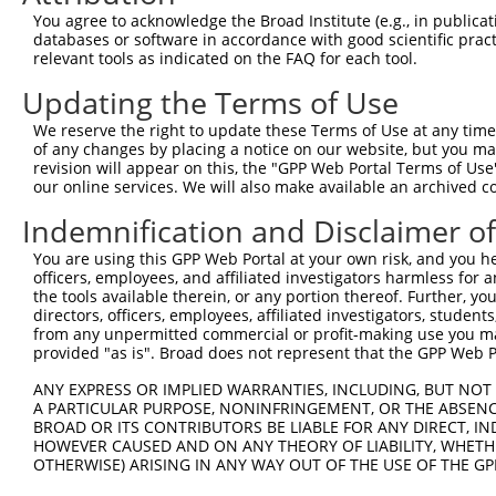
You agree to acknowledge the Broad Institute (e.g., in publicati
databases or software in accordance with good scientific pra
relevant tools as indicated on the FAQ for each tool.
Updating the Terms of Use
We reserve the right to update these Terms of Use at any time.
of any changes by placing a notice on our website, but you ma
revision will appear on this, the "GPP Web Portal Terms of Use
our online services. We will also make available an archived 
Indemnification and Disclaimer o
You are using this GPP Web Portal at your own risk, and you he
officers, employees, and affiliated investigators harmless for
the tools available therein, or any portion thereof. Further, yo
directors, officers, employees, affiliated investigators, students,
from any unpermitted commercial or profit-making use you mak
provided "as is". Broad does not represent that the GPP Web Por
ANY EXPRESS OR IMPLIED WARRANTIES, INCLUDING, BUT NOT 
A PARTICULAR PURPOSE, NONINFRINGEMENT, OR THE ABSENCE
BROAD OR ITS CONTRIBUTORS BE LIABLE FOR ANY DIRECT, IN
HOWEVER CAUSED AND ON ANY THEORY OF LIABILITY, WHETHER
OTHERWISE) ARISING IN ANY WAY OUT OF THE USE OF THE GP