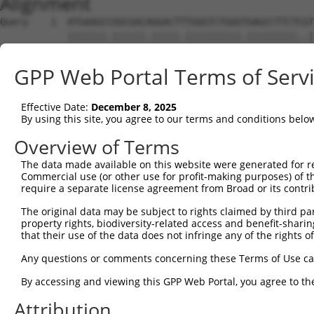
Alignment
Query    1  ATGAAGCCGGCGACAGGACTTTGGGTCTGGGTGAGCCTTCTCGTGGCGGCGGGGACCGTCCAGCCCAGCGATTC  74
            |||||||.||||||.|||||.||||||||||.|||||||||..||||.||||||||||||||||||||||.|||
Sbjct    1  ATGAAGCTGGCGACGGGACTCTGGGTCTGGGGGAGCCTTCTGATGGCAGCGGGGACCGTCCAGCCCAGCGCTTC  74

Query   75  TCAGTCAGTGTGTGCAGGAACGGAGAATAAACTGAGCTCTCTCTCTGACCTGGAACAGCAGTACCGAGCCTTGC  148
            ||||||||||||.||||||||.|||||.||||||||||||||||||||||||||||||||||||||||||||||
Sbjct   75  TCAGTCAGTGTGCGCAGGAACAGAGAACAAACTGAGCTCTCTCTCTGACCTGGAACAGCAGTACCGAGCCTTGC  148

Query  149  GCAAGTACTATGAAAACTGTGAGGTTGTCATGGGCAACCTGGAGATAACCAGCATTGAGCACAACCGGGACCTC  222
            ||||.||||||||||||||.|||||.||||||||||||||||||||.||||||||.||||||||||||||||||
Sbjct  149  GCAAATACTATGAAAACTGCGAGGTAGTCATGGGCAACCTGGAGATCACCAGCATCGAGCACAACCGGGACCTC  222

Query  223  TCCTTCCTGCGGTCTGTTCGAGAAGTCACAGGCTACGTGTTAGTGGCTCTTAATCAGTTTCGTTACCTGCCTCT  296
            |||||||||||||||.|.||||||||||||||||||||..|.|||||.||.||.||||||||||||.|||||||
Sbjct  223  TCCTTCCTGCGGTCTATCCGAGAAGTCACAGGCTACGTCCTGGTGGCCCTCAACCAGTTTCGTTACTTGCCTCT  296

Query  297  GGAGAATTTACGCATTATTCGTGGGACAAAACTTTATGAGGATCGATATGCCTTGGCAATATTTTTAAACTACA  370
            |||||||||||||||||||||||||||||||||.|||||.|||||.||||||||.||.|||||.||||||||||
Sbjct  297  GGAGAATTTACGCATTATTCGTGGGACAAAACTATATGAAGATCGCTATGCCTTAGCGATATTCTTAAACTACA  370

Query  371  GAAAAGATGGAAACTTTGGACTTCAAGAACTTGGATTAAAGAACTTGACAGAAATCCTAAATGGTGGAGTCTAT  444
            |.||||||||.|||||||||||.|||||||||||||||||||||.||||.|||||.||||||||||||||||||
Sbjct  371  GGAAAGATGGCAACTTTGGACTCCAAGAACTTGGATTAAAGAACCTGACCGAAATACTAAATGGTGGAGTCTAT  444

Query  445  GTAGACCAGAACAAATTCCTTTGTTATGCAGACACCATTCATTGGCAAGATATTGTTCGGAACCCATGGCCTTC  518
            ||||||||||||||||||||.||||||||.|||||.||.||.||||||||||||||||||||.|||||||||||
Sbjct  445  GTAGACCAGAACAAATTCCTATGTTATGCTGACACTATACACTGGCAAGATATTGTTCGGAATCCATGGCCTTC  518

Query  519  CAACTTGACTCTTGTGTCAACAAATGGTAGTTCAGGATGTGGACGTTGCCATAAGTCCTGTACTGGCCGTTGCT  592
            ||||.|||||||.||||||||||||||.|||||.|||||||||.|.|||||||||||.||.||||||||.||||
Sbjct  519  CAACATGACTCTGGTGTCAACAAATGGAAGTTCTGGATGTGGAAGATGCCATAAGTCTTGCACTGGCCGATGCT  592

Query  593  GGGGACCCACAGAAAATCATTGCCAGACTTTGACAAGGACGGTGTGTGCAGAACAATGTGACGGCAGATGCTAC  666
            |||||||||||||||||||.||||||||.|||||.||.||.||||||||.|||||||||||.|||||.|||||.
Sbjct  593  GGGGACCCACAGAAAATCACTGCCAGACCTTGACCAGAACTGTGTGTGCTGAACAATGTGATGGCAGGTGCTAT  666

Query  667  GGACCTTACGTCAGTGACTGCTGCCATCGAGAATGTGCTGGAGGCTGCTCAGGACCTAAGGACACAGACTGCTT  740
            |||||.|||||.||||||||||||||||||||||||||||||||||||||||||||.||||||||.||||||||
Sbjct  667  GGACCCTACGTTAGTGACTGCTGCCATCGAGAATGTGCTGGAGGCTGCTCAGGACCAAAGGACACTGACTGCTT  740

Query  741  TGCCTGCATGAATTTCAATGACAGTGGAGCATGTGTTACTCAGTGTCCCCAAACCTTTGTCTACAATCCAACCA  814
            ||||||||||||.|||||||||||||||||.||.||||||||.|||||||||||.|||||||||||||||||||
Sbjct  741  TGCCTGCATGAACTTCAATGACAGTGGAGCCTGCGTTACTCAATGTCCCCAAACATTTGTCTACAATCCAACCA  814

Query  815  CCTTTCAACTGGAGCACAATTTCAATGCAAAGTACACATATGGAGCATTCTGTGTCAAGAAATGTCCACATAAC  888
            |||||||||||||.|||||.|||||||||||||||||.|||||||||||||||||.||||||||||||||||||
Sbjct  815  CCTTTCAACTGGAACACAACTTCAATGCAAAGTACACGTATGGAGCATTCTGTGTTAAGAAATGTCCACATAAC  888

Query  889  TTTGTGGTAGATTCCAGTTCTTGTGTGCGTGCCTGCCCTAGTTCCAAGATGGAAGTAGAAGAAAATGGGATTAA  962
            ||.|||||||||||||||||||||||.||.||||||||||||||.|||||||||||||||||||||||||||||
Sbjct  889  TTCGTGGTAGATTCCAGTTCTTGTGTACGAGCCTGCCCTAGTTCTAAGATGGAAGTAGAAGAAAATGGGATTAA  962

Query  963  AATGTGTAAACCTTGCACTGACATTTGCCCAAAAGCTTGTGATGGCATTGGCACAGGATCATTGATGTCAGCTC  1036
            |||||||||.||||||||.||.||||||||.|||||.||||||||.||.|||||.||||||.|||||||.||||
Sbjct  963  AATGTGTAAGCCTTGCACCGATATTTGCCCCAAAGCATGTGATGGAATCGGCACGGGATCACTGATGTCTGCTC  1036

Query 1037  AGACTGTGGATTCCAGTAACATTGACAAATTCATAAACTGTACCAAGATCAATGGGAATTTGATCTTTCTAGTC  1110
            |||||||||||||.||||||||||||||||||||||||||.||.|||||||||||.|||.|.||||||||.|||
Sbjct 1037  AGACTGTGGATTCAAGTAACATTGACAAATTCATAAACTGCACAAAGATCAATGGCAATCTCATCTTTCTTGTC  1110

Query 1111  ACTGGTATTCATGGGGACCCTTACAATGCAATTGAAGCCATAGACCCAGAGAAACTGAACGTCTTTCGGACAGT  1184
            |||||.||||||||.||||||||||||||.|||||.||||||||.||||||||||||||.|||||||||||.||
Sbjct 1111  ACTGGCATTCATGGAGACCCTTACAATGCTATTGACGCCATAGATCCAGAGAAACTGAATGTCTTTCGGACTGT  1184

Query 1185  CAGAGAGATAACAGGTTTCCTGAACATACAGTCATGGCCACCAAACATGACTGACTTCAGTGTTTTTTCTAACC  1258
            ||||||.||||||||||||||||||||||||||.|||||.|||||.|||||.||.|||||||||||.||.||||
Sbjct 1185  CAGAGAAATAACAGGTTTCCTGAACATACAGTCTTGGCCCCCAAATATGACAGATTTCAGTGTTTTCTCCAACC  1258

Query 1259  TGGTGACCATTGGTGGAAGAGTACTCTATAGTGGCCTGTCCTTGCTTATCCTCAAGCAACAGGGCATCACCTCT  1332
            |.||.||.|||||.||||||||.|||||.|||||.||.||.|||||.||||||||.|||||.||.|||||.||.
Sbjct 1259  TCGTCACAATTGGAGGAAGAGTCCTCTACAGTGGTCTCTCATTGCTGATCCTCAAACAACAAGGTATCACTTCC  1332

Query 1333  CTACAGTTCCAGTCCCTGAAGGAAATCAGCGCAGGAAACATCTATATTACTGACAACAGCAACCTGTGTTATTA  1406
            ||||||||||||||.||||||||||||||.||.||.||.|||||.||.||||||||||||||||||||||||||
Sbjct 1333  CTACAGTTCCAGTCTCTGAAGGAAATCAGTGCGGGCAATATCTACATCACTGACAACAGCAACCTGTGTTATTA  1406

Query 1407  TCATACCATTAACTGGACAACACTCTTCAGCACAATCAACCAGAGAATAGTAATCCGGGACAACAGAAAAGCTG  1480
            .||||||||||||||||||||||||||||||||.||.||||||||||||||.|||||.||.|||||||.|||||
Sbjct 1407  CCATACCATTAACTGGACAACACTCTTCAGCACCATTAACCAGAGAATAGTGATCCGAGATAACAGAAGAGCTG  1480

Query 1481  AAAATTGTACTGCTGAAGGAATGGTGTGCAACCATCTGTGTTCCAGTGATGGCTGTTGGGGACCTGGGCCAGAC  1554
            |.|||||||||||||||||.|||||.||||||||.||||||||.|.||||||.|||||||||||||||||.|||
Sbjct 1481  AGAATTGTACTGCTGAAGGCATGGTATGCAACCACCTGTGTTCAAATGATGGTTGTTGGGGACCTGGGCCGGAC  1554

Query 1555  CAATGTCTGTCGTGTCGCCGCTTCAGTAGAGGAAGGATCTGCATAGAGTCTTGTAACCTCTATGATGGTGAATT  1628
            ||.||.|||||.|||||.||||||||.||.||||.||||||||||||||||||.|||||.||||||||.|||||
Sbjct 1555  CAGTGCCTGTCATGTCGGCGCTTCAGCAGGGGAAAGATCTGCATAGAGTCTTGCAACCTTTATGATGGGGAATT  1628

Query 1629  TCGGGAGTTTGAGAATGGCTCCATCTGTGTGGAGTGTGACCCCCAGTGTGAGAAGATGGAAGATGGCCTCCTCA  1702
            |||.||||||||.||.||||||||||||||.|||||||||.|||||||||||||.|||||||||||.|||||||
Sbjct 1629  TCGAGAGTTTGAAAACGGCTCCATCTGTGT
GPP Web Portal Terms of Serv
Effective Date:
December 8, 2025
By using this site, you agree to our terms and conditions belo
Overview of Terms
The data made available on this website were generated for r
Commercial use (or other use for profit-making purposes) of t
require a separate license agreement from Broad or its contri
The original data may be subject to rights claimed by third part
property rights, biodiversity-related access and benefit-sharing 
that their use of the data does not infringe any of the rights of
Any questions or comments concerning these Terms of Use c
By accessing and viewing this GPP Web Portal, you agree to th
Attribution