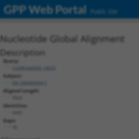
GPP Web Portal
Public Site
Nucleotide Global Alignment
Description
Query:
ccsbBroad304_14633
Subject:
XM_006495694.3
Aligned Length:
3924
Identities:
3443
Gaps:
78