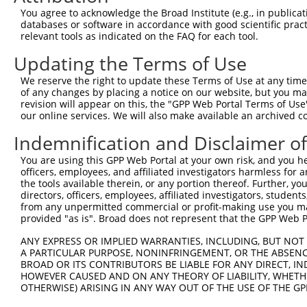
You agree to acknowledge the Broad Institute (e.g., in publicati
databases or software in accordance with good scientific pra
relevant tools as indicated on the FAQ for each tool.
Updating the Terms of Use
We reserve the right to update these Terms of Use at any time.
of any changes by placing a notice on our website, but you ma
revision will appear on this, the "GPP Web Portal Terms of Use
our online services. We will also make available an archived 
Indemnification and Disclaimer o
You are using this GPP Web Portal at your own risk, and you he
officers, employees, and affiliated investigators harmless for
the tools available therein, or any portion thereof. Further, yo
directors, officers, employees, affiliated investigators, students,
from any unpermitted commercial or profit-making use you mak
provided "as is". Broad does not represent that the GPP Web Por
ANY EXPRESS OR IMPLIED WARRANTIES, INCLUDING, BUT NOT 
A PARTICULAR PURPOSE, NONINFRINGEMENT, OR THE ABSENCE
BROAD OR ITS CONTRIBUTORS BE LIABLE FOR ANY DIRECT, IN
HOWEVER CAUSED AND ON ANY THEORY OF LIABILITY, WHETHER
OTHERWISE) ARISING IN ANY WAY OUT OF THE USE OF THE GP