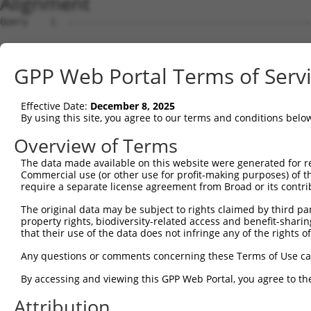
Alignment
Query    1  --------------------------------------------------------------------------  0
                                                                                      
Sbjct    1  ACGCATTTCCGTCGCCGGGAGGAAGGGGTGTGTGTTTCGCCTGCGCAGTGGTCCTGGCCACCGGCTCGCGGCGC  74

Query    1  --------------------------------------------------------------------------  0
                                                                                      
Sbjct   75  GTGGAGGCTGCTCCCAGCCGCGCCCGAGTCAGACTCGGGTGGGGGTCCCGGCGGCGGTAGCGGCGGCGGCGGTG  148

Query    1  -----ATGTCGTGGCTCTTCGGCATTAACAAGGGCCCCAAGGGTGAAGACGCGGGGCCGCCGCCGCCTTTGCCG  69
                 ||||||||||||||||||.||||||||||||||||||||||||.|||||||||||||||||||||||||
Sbjct  149  CGAGCATGTCGTGGCTCTTCGGCGTTAACAAGGGCCCCAAGGGTGAAGGCGCGGGGCCGCCGCCGCCTTTGCCG  222

Query   70  CCCGCGCAGCCCGGGGCCGAGGGCGGCGGGGACCGCGGCTTGGGAGACCGGCCGGCGCCCAAGGACAAATGGAG  143
            ||||||||||||||||||||||||||||||||||||||.|||||||||||||||||||||||||||||||||||
Sbjct  223  CCCGCGCAGCCCGGGGCCGAGGGCGGCGGGGACCGCGGTTTGGGAGACCGGCCGGCGCCCAAGGACAAATGGAG  296

Query  144  CAACTTCGACCCCACCGGCCTGGAGCGCGCCGCCAAGGCGGCGCGCGAGCTGGAGCACTCGCGTTATGCCAAGG  217
            ||||||||||||||||||||||||||||||||||||||||||||||||||||||||||||||||||.|||||||
Sbjct  297  CAACTTCGACCCCACCGGCCTGGAGCGCGCCGCCAAGGCGGCGCGCGAGCTGGAGCACTCGCGTTACGCCAAGG  370

Query  218  ACGCCCTGAATCTGGCACAGATGCAGGAGCAGACGCTGCAGTTGGAGCAACAGTCCAAGCTCAAAGAGTATGAG  291
            |.||||||||||||||.|||||||||||||||||||||||||||||||||||||||||||||||||||||||||
Sbjct  371  AGGCCCTGAATCTGGCGCAGATGCAGGAGCAGACGCTGCAGTTGGAGCAACAGTCCAAGCTCAAAGAGTATGAG  444

Query  292  GCCGCCGTGGAGCAGCTCAAGAGCGAGCAGATCCGGGCGCAGGCTGAGGAGAGGAGGAAGACCCTGAGCGAGGA  365
            ||||||||||||||||||||||||||||||||||||||||||||||||||||||||||||||||||||||||||
Sbjct  445  GCCGCCGTGGAGCAGCTCAAGAGCGAGCAGATCCGGGCGCAGGCTGAGGAGAGGAGGAAGACCCTGAGCGAGGA  518

Query  366  GACCCGGCAGCACCAGGCCAGGGCCCAGTATCAAGACAAGCTGGCCCGGCAGCGCTACGAGGACCAACTGAAGC  439
            ||||||||||||||||||||||||||||||||||||||||||||||||||||||||||||||||||||||||||
Sbjct  519  GACCCGGCAGCACCAGGCCAGGGCCCAGTATCAAGACAAGCTGGCCCGGCAGCGCTACGAGGACCAACTGAAGC  592

Query  440  AGCAGCAACTTCTCAATGAGGAGAATTTACGGAAGCAGGAGGAGTCCGTGCAGAAGCAGGAAGCCATGCGGCGA  513
            ||||||||||||||||||||||||||||||||||||||||||||||||||||||||||||||||||||||||||
Sbjct  593  AGCAGCAACTTCTCAATGAGGAGAATTTACGGAAGCAGGAGGAGTCCGTGCAGAAGCAGGAAGCCATGCGGCGA  666

Query  514  GCCACCGTGGAGCGGGAGATGGAGCTGCGGCACAAGAATGAGATGCTGCGAGTGGAGGCCGAGGCCCGGGCGCG  587
            |||||||||||||||||||||||||||||||||||||||||||||||||||||||||.||||||||||||||||
Sbjct  667  GCCACCGTGGAGCGGGAGATGGAGCTGCGGCACAAGAATGAGATGCTGCGAGTGGAGACCGAGGCCCGGGCGCG  740

Query  588  CGCCAAGGCCGAGCGGGAGAATGCAGACATCATCCGCGAGCAGATCCGCCTGAAGGCGGCCGAGCACCGTCAGA  661
            ||||||||||||||||||||||||||||||||||||||||||||||||||||||||||.|||||||||||||||
Sbjct  741  CGCCAAGGCCGAGCGGGAGAATGCAGACATCATCCGCGAGCAGATCCGCCTGAAGGCGTCCGAGCACCGTCAGA  814

Query  662  CCGTCTTGGAGTCCATCAGGACGGCTGGCACCTTGTTTGGGGAAGGATTCCGTGCCTTTGTGACAGACTGGGAC  735
            ||||||||||||||||||||||||||||||||||||||||||||||||||||||||||||||||||||.|||||
Sbjct  815  CCGTCTTGGAGTCCATCAGGACGGCTGGCACCTTGTTTGGGGAAGGATTCCGTGCCTTTGTGACAGACCGGGAC  888

Query  736  AAAGTGACAGCCACGGTGGCTGGGCTGACGCTGCTGGCTGTTGGGGTCTACTCAGCCAAGAATGCCAC-GCTTG  808
            |||||||||||||||||||||||||||||||||||||||||.|||||||||||||||||||||||.|| || .|
Sbjct  889  AAAGTGACAGCCACGGTGGCTGGGCTGACGCTGCTGGCTGTCGGGGTCTACTCAGCCAAGAATGCGACAGC-CG  961

Query  809  TCGCCGGCCGCTTCATCGAGGCTCGGCTGGGGAAGCCGTCCCTAGTGAGGGAGACGTCCCGCATCACGGTGCTT  882
            ||.|.||||||||||||||||||||||||||||||||||||||||||||||||||||||||||||||||||||.
Sbjct  962  TCACTGGCCGCTTCATCGAGGCTCGGCTGGGGAAGCCGTCCCTAGTGAGGGAGACGTCCCGCATCACGGTGCTG  1035

Query  883  GAGGCGCTGCGGCACCCCATCCAGGTCAGCCGGCGGCTCCTCAGTCGACCCCAGGACGCGCTGGAGGGTGTTGT  956
            ||||||||||||||||||||||||||||||||||||||||||||||||||||||||||.|||||||||||||||
Sbjct 1036  GAGGCGCTGCGGCACCCCATCCAGGTCAGCCGGCGGCTCCTCAGTCGACCCCAGGACGTGCTGGAGGGTGTTGT  1109

Query  957  GCTCAGTCCCAGCCTGGAAGCACGGGTGCGCGACATCGCCATAGCAACAAGGAACACCAAGAAGAACCGCAGCC  1030
            |||.||||||||||||||||||||||||||||||||||||||||||||.||||||||||||||||||||..|||
Sbjct 1110  GCTTAGTCCCAGCCTGGAAGCACGGGTGCGCGACATCGCCATAGCAACCAGGAACACCAAGAAGAACCGGGGCC  1183

Query 1031  TGTACAGGAACATCCTGATGTACGGGCCACCAGGCACCGGGAAGACGCTGTTTGCCAAGAAACTCGCCCTGCAC  1104
            ||||||||.||||||||.||||.|||||||||||||||||||||||||||||||||||||||||||||||||||
Sbjct 1184  TGTACAGGCACATCCTGCTGTATGGGCCACCAGGCACCGGGAAGACGCTGTTTGCCAAGAAACTCGCCCTGCAC  1257

Query 1105  TCAGGCATGGACTACGCCATCATGACAGGCGGGGACGTGGCCCCCATGGGGCGGGAAGGCGTGACCGCCATGCA  1178
            ||||||||||||||||||||||||||||||||||||||||||||||||||||||||||||||||||||||||||
Sbjct 1258  TCAGGCATGGACTACGCCATCATGACAGGCGGGGACGTGGCCCCCATGGGGCGGGAAGGCGTGACCGCCATGCA  1331

Query 1179  CAAGCTCTTTGACTGGGCCAATACCAGCCGGCGC----------------------------------------  1212
            ||||||||||||||||||||||||||||||||||                                        
Sbjct 1332  CAAGCTCTTTGACTGGGCCAATACCAGCCGGCGCGGGAGGAGATAAGCAAGGACCTCAGAGCCACACTGAACGC  1405

Query 1213  --------------------------------------------------------------------------  1212
                                                                                      
Sbjct 1406  CTTCCTGTACCACATGGGCCAACACAGCAACAAGTGAGGGAGCCCCTCGGGTCCTGAGCCCCCGGGCAGGGCTG  1479

Query 1213  --------------------------------------------------------------------------  1212
                                                                                      
Sbjct 1480  TGCAGCCGTCGCCCTTGGTTCCCACTGAGGGTCCCTGGCTCACAGTGCTGGGCACCAGCTGTGGCCTCAGTGTG  1553

Query 1213  ----------------------------------------------------------------------GGCC  1216
                                                                                  ||||
Sbjct 1554  CCCACCTCAGATGTCCCCTGGGAACGGCCCAGCTCGGGACAGCACGGGGTGTCATTGAGGAACATGCAGGGGCC  1627

Query 1217  TCC-----------------------------------------------------------------------  1219
            |||                                                                       
Sbjct 1628  TCCCGGGCAGAGCTGGGGTCAGTCCTGTCTTCACGGCCCTGTGCGCCGCCGCCCCAGCTTGCAGGTCCCTCTGC  1701

Query 1220  ------------
GPP Web Portal Terms of Serv
Effective Date:
December 8, 2025
By using this site, you agree to our terms and conditions belo
Overview of Terms
The data made available on this website were generated for r
Commercial use (or other use for profit-making purposes) of t
require a separate license agreement from Broad or its contri
The original data may be subject to rights claimed by third part
property rights, biodiversity-related access and benefit-sharing 
that their use of the data does not infringe any of the rights of
Any questions or comments concerning these Terms of Use c
By accessing and viewing this GPP Web Portal, you agree to th
Attribution