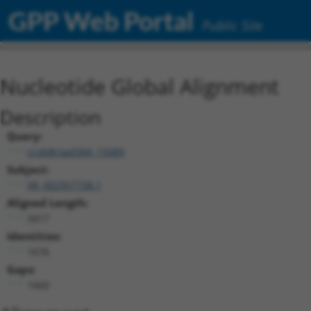
GPP Web Portal
Public Site
Nucleotide Global Alignment
Description
Query:
ccsbBroad304_15089
Subject:
XR_002957738.1
Aligned Length:
3417
Identities:
1676
Gaps:
1660