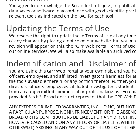
You agree to acknowledge the Broad Institute (e.g., in publicati
databases or software in accordance with good scientific pra
relevant tools as indicated on the FAQ for each tool.
Updating the Terms of Use
We reserve the right to update these Terms of Use at any time.
of any changes by placing a notice on our website, but you ma
revision will appear on this, the "GPP Web Portal Terms of Use
our online services. We will also make available an archived 
Indemnification and Disclaimer o
You are using this GPP Web Portal at your own risk, and you he
officers, employees, and affiliated investigators harmless for
the tools available therein, or any portion thereof. Further, yo
directors, officers, employees, affiliated investigators, students,
from any unpermitted commercial or profit-making use you mak
provided "as is". Broad does not represent that the GPP Web Por
ANY EXPRESS OR IMPLIED WARRANTIES, INCLUDING, BUT NOT 
A PARTICULAR PURPOSE, NONINFRINGEMENT, OR THE ABSENCE
BROAD OR ITS CONTRIBUTORS BE LIABLE FOR ANY DIRECT, IN
HOWEVER CAUSED AND ON ANY THEORY OF LIABILITY, WHETHER
OTHERWISE) ARISING IN ANY WAY OUT OF THE USE OF THE GP