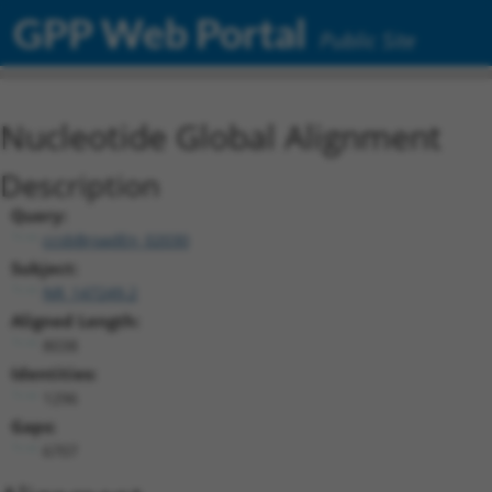
GPP Web Portal
Public Site
Nucleotide Global Alignment
Description
Query:
ccsbBroadEn_02030
Subject:
NR_147249.2
Aligned Length:
8038
Identities:
1296
Gaps:
6707