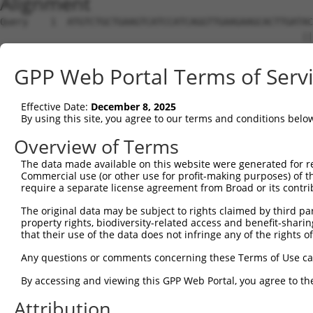
Alignment
Query    1  ATGTCTGCTGAAGTCATCCATCAGGTTGAAGAAGCACTTGATACAGATG----AGAAGGAGATGCTGCTCTTTT  70
                                                      |||.|.|    ||.||||.|            
Sbjct    1  ------------------------------------------ACACAAGCCATAGCAGGAAA------------  20

Query   71  TGTGCCGGGATGTTGC-----TATAGATGTGGTTC-CACCTAATGTCAGGGACCTTCTGGATATTTTACGGGAA  138
                |.|.||..||||     .|..||.|.|  || ||.||||   .||||| ||.|.|||          |..
Sbjct   21  ----CAGCGAGCTTGCAGCCTCACCGACGAG--TCTCAACTAA---AAGGGA-CTCCCGGA----------GCT  74

Query  139  AGAGGTAAGCTGTCTGTCGGGGACTTGGCTGAACTGCTCTACAGAGTGA-----GGCGATTTGAC---------  198
            ||.|||            |||||||.|||       ||| |||.|||||     |||.|||.|||         
Sbjct   75  AGGGGT------------GGGGACTCGGC-------CTC-ACACAGTGAGTGCCGGCTATTGGACTTTTGTCCA  128

Query  199  ----CTGCTCAAACGTATCTTGAAGATGGAC----AGAAAAGCTGT-GGAGA----------------------  241
                |.|||.|.||        ||.|.||||    .||..||.||| |||||                      
Sbjct  129  GTGACAGCTGAGAC--------AACAAGGACCACGGGAGGAGGTGTAGGAGAGAAGCGCCGCGAACAGCGATCG  194

Query  242  CCCA---------CCTGCT--CAGGAAC--------------CCT-CACCTTG-------TTTC----------  272
            ||||         || |||  ||||  |              ||| ||.||||       .|||          
Sbjct  195  CCCAGCACCAAGTCC-GCTTCCAGG--CTTTCGGTTTCTTTGCCTCCATCTTGGGTGCGCCTTCCCGGCGTCTA  265

Query  273  ------------------------------------------------GGACTATAGAGTGCTGATGGCAGAGA  298
                                                            ||||    ||||||||||||||||||
Sbjct  266  GGGGAGCGAAGGCTGAGGTGGCAGCGGCAGGAGAGTCCGGCCGCGACAGGAC----GAGTGCTGATGGCAGAGA  335

Query  299  TTGGTGAGGATTTGGATAAATCTGATGTGTCCTCATTAATTTTCCTCATGAAGGATTACATGGGCCGAGGCAAG  372
            ||||||||||||||||||||||||||||||||||||||||||||||||||||||||||||||||||||||||||
Sbjct  336  TTGGTGAGGATTTGGATAAATCTGATGTGTCCTCATTAATTTTCCTCATGAAGGATTACATGGGCCGAGGCAAG  409

Query  373  ATAAGCAAGGAGAAGAGTTTCTTGGACCTTGTGGTTGAGTTGGAGAAACTAAATCTGGTTGCCCCAGATCAACT  446
            ||||||||||||||||||||||||||||||||||||||||||||||||||||||||||||||||||||||||||
Sbjct  410  ATAAGCAAGGAGAAGAGTTTCTTGGACCTTGTGGTTGAGTTGGAGAAACTAAATCTGGTTGCCCCAGATCAACT  483

Query  447  GGATTTATTAGAAAAATGCCTAAAGAACATCCACAGAATAGACCTGAAGACAAAAATCCAGAAGTACAAGCAGT  520
            ||||||||||||||||||||||||||||||||||||||||||||||||||||||||||||||||||||||||||
Sbjct  484  GGATTTATTAGAAAAATGCCTAAAGAACATCCACAGAATAGACCTGAAGACAAAAATCCAGAAGTACAAGCAGT  557

Query  521  CTGTTCAAGGAGCAGGGACAAGTTACAGGAATGTTCTCCAAGCAGCAATCCAAAAGAGTCTCAAGGATCCTTCA  594
            ||||||||||||||||||||||||||||||||||||||||||||||||||||||||||||||||||||||||||
Sbjct  558  CTGTTCAAGGAGCAGGGACAAGTTACAGGAATGTTCTCCAAGCAGCAATCCAAAAGAGTCTCAAGGATCCTTCA  631

Query  595  AATAACTTCAGGCTCCATAATGGGAGAAGTAAAGAACAAAGACTTAAGGAACAGCTTGGCGCTCAACAAGAACC  668
            ||||||||||||||||||||||||||||||||||||||||||||||||||||||||||||||||||||||||||
Sbjct  632  AATAACTTCAGGCTCCATAATGGGAGAAGTAAAGAACAAAGACTTAAGGAACAGCTTGGCGCTCAACAAGAACC  705

Query  669  AGTGAAGAAATCCATTCAGGAATCAGAAGCTTTTTTGCCTCAGAGCATACCTGAAGAGAGATACAAGATGAAGA  742
            ||||||||||||||||||||||||||||||||||||||||||||||||||||||||||||||||||||||||||
Sbjct  706  AGTGAAGAAATCCATTCAGGAATCAGAAGCTTTTTTGCCTCAGAGCATACCTGAAGAGAGATACAAGATGAAGA  779

Query  743  GCAAGCCCCTAGGAATCTGCCTGATAATCGATTGCATTGGCAATGAGACAGAGCTTCTTCGAGACACCTTCACT  816
            ||||||||||||||||||||||||||||||||||||||||||||||||||||||||||||||||||||||||||
Sbjct  780  GCAAGCCCCTAGGAATCTGCCTGATAATCGATTGCATTGGCAATGAGACAGAGCTTCTTCGAGACACCTTCACT  853

Query  817  TCCCTGGGCTATGAAGTCCAGAAATTCTTGCATCTCAGTATGCATGGTATATCCCAGATTCTTGGCCAATTTGC  890
            ||||||||||||||||||||||||||||||||||||||||||||||||||||||||||||||||||||||||||
Sbjct  854  TCCCTGGGCTATGAAGTCCAGAAATTCTTGCATCTCAGTATGCATGGTATATCCCAGATTCTTGGCCAATTTGC  927

Query  891  CTGTATGCCCGAGCACCGAGACTACGACAGCTTTGTGTGTGTCCTGGTGAGCCGAGGAGGCTCCCAGAGTGTGT  964
            ||||||||||||||||||||||||||||||||||||||||||||||||||||||||||||||||||||||||||
Sbjct  928  CTGTATGCCCGAGCACCGAGACTACGACAGCTTTGTGTGTGTCCTGGTGAGCCGAGGAGGCTCCCAGAGTGTGT  1001

Query  965  ATGGTGTGGATCAGACTCACTCAGGGCTCCCCCTGCATCACATCAGGAGGATGTTCATGGGAGATTCATGCCCT  1038
            ||||||||||||||||||||||||||||||||||||||||||||||||||||||||||||||||||||||||||
Sbjct 1002  ATGGTGTGGATCAGACTCACTCAGGGCTCCCCCTGCATCACATCAGGAGGATGTTCATGGGAGATTCATGCCCT  1075

Query 1039  TATCTAGCAGGGAAGCCAAAGATGTTTTTTATTCAGAACTATGTGGTGTCAGAGGGCCAGCTGGAGGACAGCAG  1112
            ||||||||||||||||||||||||||||||||||||||||||||||||||||||||||||||||||||||||||
Sbjct 1076  TATCTAGCAGGGAAGCCAAAGATGTTTTTTATTCAGAACTATGTGGTGTCAGAGGGCCAGCTGGAGGACAGCAG  1149

Query 1113  CCTCTTGGAGGTGGATGGGCCAGCGATGAAGAATGTGGAATTCAAGGCTCAGAAGCGAGGGCTGTGCACAGTTC  1186
            ||||||||||||||||||||||||||||||||||||||||||||||||||||||||||||||||||||||||||
Sbjct 1150  CCTCTTGGAGGTGGATGGGCCAGCGATGAAGAATGTGGAATTCAAGGCTCAGAAGCGAGGGCTGTGCACAGTTC  1223

Query 1187  ACCGAGAAGCTGACTTCTTCTGGAGCCTGTGTACTGCGGACATGTCCCTGCTGGAGCAGTCTCACAGCTCACCA  1260
            ||||||||||||||||||||||||||||||||||||||||||||||||||||||||||||||||||||||||||
Sbjct 1224  ACCGAGAAGCTGACTTCTTCTGGAGCCTGTGTACTGCGGACATGTCCCTGCTGGAGCAGTCTCACAGCTCACCA  1297

Query 1261  TCCCTGTACCTGCAGTGCCTCTCCCAGAAACTGAGACAAGAA--------------------------------  1302
            ||||||||||||||||||||||||||||||||||||||||||                                
Sbjct 1298  TCCCTGTACCTGCAGTGCCTCTCCCAGAAACTGAGACAAGAAAGGGGGACAATTCCCGGAAGTGGAATTACAGA  1371

Query 1303  --------------------------------------------------------------------------  1302
                                                                                      
Sbjct 1372  GTCAAAGGACATGCATTTTTCAAGCCTCGGATGCATCTTACTAGATGTCCTATAGGATGGTCATATCAGCTTTA  1445

Query 1303  --------------------------------------------------------------------------  1302
                                                                                      
Sbjct 1446  TAGGAGAGTAGCTGTGTCCCTGAATTCTCCCTGACACTGCATGCTCTTATATTTCCTCAAGTTTTGACAATTTG  1519

Query 1303  --------------------------------------------------------------------------  1302
                                                                                      
Sbjct 1520  ATAGGTGAAAAGTGGTATCTGACTGTTCAGATCT
GPP Web Portal Terms of Serv
Effective Date:
December 8, 2025
By using this site, you agree to our terms and conditions belo
Overview of Terms
The data made available on this website were generated for r
Commercial use (or other use for profit-making purposes) of t
require a separate license agreement from Broad or its contri
The original data may be subject to rights claimed by third part
property rights, biodiversity-related access and benefit-sharing 
that their use of the data does not infringe any of the rights of
Any questions or comments concerning these Terms of Use c
By accessing and viewing this GPP Web Portal, you agree to th
Attribution