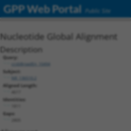
GPP Web Portal
Public Site
Nucleotide Global Alignment
Description
Query:
ccsbBroadEn_10494
Subject:
NR_136510.2
Aligned Length:
4617
Identities:
1811
Gaps:
2805