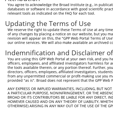
You agree to acknowledge the Broad Institute (e.g., in publicati
databases or software in accordance with good scientific pra
relevant tools as indicated on the FAQ for each tool.
Updating the Terms of Use
We reserve the right to update these Terms of Use at any time.
of any changes by placing a notice on our website, but you ma
revision will appear on this, the "GPP Web Portal Terms of Use
our online services. We will also make available an archived 
Indemnification and Disclaimer o
You are using this GPP Web Portal at your own risk, and you he
officers, employees, and affiliated investigators harmless for
the tools available therein, or any portion thereof. Further, yo
directors, officers, employees, affiliated investigators, students,
from any unpermitted commercial or profit-making use you mak
provided "as is". Broad does not represent that the GPP Web Por
ANY EXPRESS OR IMPLIED WARRANTIES, INCLUDING, BUT NOT 
A PARTICULAR PURPOSE, NONINFRINGEMENT, OR THE ABSENCE
BROAD OR ITS CONTRIBUTORS BE LIABLE FOR ANY DIRECT, IN
HOWEVER CAUSED AND ON ANY THEORY OF LIABILITY, WHETHER
OTHERWISE) ARISING IN ANY WAY OUT OF THE USE OF THE GP