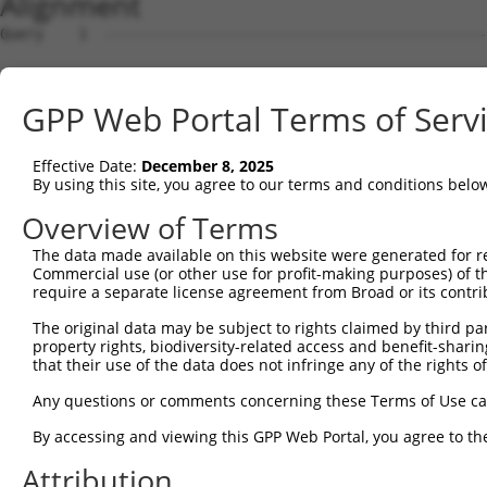
Alignment
Query    1  --------------------------------------------------------------------------  0
                                                                                      
Sbjct    1  ACTTTTGATGGGTTCCGGGTCCCAAAAGGGTTCGAGGCCTCTTGCCTTCGCTCCGTAGGAGGGAGTTCTCTTCT  74

Query    1  --------------------------------------------------------------------------  0
                                                                                      
Sbjct   75  GGCCCTGGGGGCCGCAGGACTGTCCAGGAATACAGTTTCCAGGTGAGATCTTACTTGAAACACCGGTAGTTCTA  148

Query    1  -----------ATGGCATCTACTTGGGCTATCCAGGCCCACATGGACCAGGATGAACCTTTGGAAGTAAAGATA  63
                       |||||||||||||||||||||||||||||||||||||||||||||||||||||||||||||||
Sbjct  149  GCACAGCTAAAATGGCATCTACTTGGGCTATCCAGGCCCACATGGACCAGGATGAACCTTTGGAAGTAAAGATA  222

Query   64  GAGGAAGAGAAATATACCACCAGACAGGATTGGGACCTGCGTAAAAACAACACCCATAGCAGAGAGGTCTTCCG  137
            ||||||||||||||||||||||||||||||||||||||||||||||||||||||||||||||||||||||||||
Sbjct  223  GAGGAAGAGAAATATACCACCAGACAGGATTGGGACCTGCGTAAAAACAACACCCATAGCAGAGAGGTCTTCCG  296

Query  138  TCAGTACTTCAGACAGTTCTGCTACCAGGAGACATCTGGTCCCCGTGAGGCTTTGAGCCGACTCCGAGAACTTT  211
            ||||||||||||||||||||||||||||||||||||||||||||||||||||||||||||||||||||||||||
Sbjct  297  TCAGTACTTCAGACAGTTCTGCTACCAGGAGACATCTGGTCCCCGTGAGGCTTTGAGCCGACTCCGAGAACTTT  370

Query  212  GCCATCAGTGGCTGAGGCCAGAGACCCACACCAAAGAACAGATTCTGGAGCTGCTGGTGCTGGAGCAGTTCCTG  285
            ||||||||||||||||||||||||||||||||||||||||||||||||||||||||||||||||||||||||||
Sbjct  371  GCCATCAGTGGCTGAGGCCAGAGACCCACACCAAAGAACAGATTCTGGAGCTGCTGGTGCTGGAGCAGTTCCTG  444

Query  286  ACCATCCTACCTGAGGAGCTCCAGGCCTGGGTGCAGGAGCAGCATCCAGAGAGTGGGGAGGAGGTGGTGACTGT  359
            ||||||||||||||||||||||||||||||||||||||||||||||||||||||||||||||||||||||||||
Sbjct  445  ACCATCCTACCTGAGGAGCTCCAGGCCTGGGTGCAGGAGCAGCATCCAGAGAGTGGGGAGGAGGTGGTGACTGT  518

Query  360  GCTGGAGGATTTAGAGAGAGAACTGGATGAACCAGGAGAG----------------------------------  399
            ||||||||||||||||||||||||||||||||||||||||                                  
Sbjct  519  GCTGGAGGATTTAGAGAGAGAACTGGATGAACCAGGAGAGCAGAGTGAGTCTGTCAGCTACATCTCATTTTCCT  592

Query  400  CAGGTCTCAGTCCACACTGGGGAACAGGAAATGTTCTTGCAGGAGACGGTACGTCTACGAAAAGAAGGAGAACC  473
            ||||||||||||||||||||||||||||||||||||||||||||||||||||||||||||||||||||||||||
Sbjct  593  CAGGTCTCAGTCCACACTGGGGAACAGGAAATGTTCTTGCAGGAGACGGTACGTCTACGAAAAGAAGGAGAACC  666

Query  474  CAGTATGTCCCTCCAGTCCATGAAAGCCCAGCCAAAGTATGAATCTCCAGAACTTGAATCCCAACAGGAGCAAG  547
            ||||||||||||||||||||||||||||||||||||||||||||||||||||||||||||||||||||||||||
Sbjct  667  CAGTATGTCCCTCCAGTCCATGAAAGCCCAGCCAAAGTATGAATCTCCAGAACTTGAATCCCAACAGGAGCAAG  740

Query  548  TTTTAGATGTTGAGACTGGAAATGAGTATGGGAATTTAAAGCAAGAAGTTTCTGAAGAAATGGAACCACATGGG  621
            ||||||||||||||||||||||||||||||||||||||||||||||||||||||||||||||||||||||||||
Sbjct  741  TTTTAGATGTTGAGACTGGAAATGAGTATGGGAATTTAAAGCAAGAAGTTTCTGAAGAAATGGAACCACATGGG  814

Query  622  AAGACATCCAGTAAATTTGAAAATGATATGTCCAAGTCTGCTAGGTGTGGAGAAACTCGTGAACCTGAAGAAAT  695
            ||||||||||||||||||||||||||||||||||||||||||||||||||||||||||||||||||||||||||
Sbjct  815  AAGACATCCAGTAAATTTGAAAATGATATGTCCAAGTCTGCTAGGTGTGGAGAAACTCGTGAACCTGAAGAAAT  888

Query  696  AACAGAAGAGCCCTCTGCTTGCTCCAGAGAAGATAAACAACCTACCTGTGATGAAAATGGAGTAAGCCTGACTG  769
            ||||||||||||||||||||||||||||||||||||||||||||||||||||||||||||||||||||||||||
Sbjct  889  AACAGAAGAGCCCTCTGCTTGCTCCAGAGAAGATAAACAACCTACCTGTGATGAAAATGGAGTAAGCCTGACTG  962

Query  770  AGAACTCTGACCATACTGAACATCAGAGAATCTGTCCAGGAGAAGAATCTTACGGATGTGATGACTGTGGAAAA  843
            ||||||||||||||||||||||||||||||||||||||||||||||||||||||||||||||||||||||||||
Sbjct  963  AGAACTCTGACCATACTGAACATCAGAGAATCTGTCCAGGAGAAGAATCTTACGGATGTGATGACTGTGGAAAA  1036

Query  844  GCTTTTAGTCAGCACTCACACCTCATAGAACATCAGAGGATCCATACTGGAGATAGACCCTACAAATGCGAAGA  917
            ||||||||||||||||||||||||||||||||||||||||||||||||||||||||||||||||||||||||||
Sbjct 1037  GCTTTTAGTCAGCACTCACACCTCATAGAACATCAGAGGATCCATACTGGAGATAGACCCTACAAATGCGAAGA  1110

Query  918  ATGTGGAAAAGCTTTCCGTGGGAGAACTGTGCTTATTCGACACAAAATAATACACACTGGAGAGAAACCGTATA  991
            ||||||||||||||||||||||||||||||||||||||||||||||||||||||||||||||||||||||||||
Sbjct 1111  ATGTGGAAAAGCTTTCCGTGGGAGAACTGTGCTTATTCGACACAAAATAATACACACTGGAGAGAAACCGTATA  1184

Query  992  AGTGTAATGAATGTGGCAAAGCCTTTGGCCGGTGGTCAGCTCTTAACCAACATCAGAGACTTCACACAGGAGAA  1065
            ||||||||||||||||||||||||||||||||||||||||||||||||||||||||||||||||||||||||||
Sbjct 1185  AGTGTAATGAATGTGGCAAAGCCTTTGGCCGGTGGTCAGCTCTTAACCAACATCAGAGACTTCACACAGGAGAA  1258

Query 1066  AAACACTATCACTGTAATGACTGTGGCAAAGCCTTTAGTCAGAAAGCAGGCCTCTTTCACCATATCAAGATCCA  1139
            ||||||||||||||||||||||||||||||||||||||||||||||||||||||||||||||||||||||||||
Sbjct 1259  AAACACTATCACTGTAATGACTGTGGCAAAGCCTTTAGTCAGAAAGCAGGCCTCTTTCACCATATCAAGATCCA  1332

Query 1140  CACAAGAGACAAACCTTATCAGTGCACTCAGTGTAATAAAAGTTTTAGTCGGCGTTCCATACTTACTCAGCATC  1213
            ||||||||||||||||||||||||||||||||||||||||||||||||||||||||||||||||||||||||||
Sbjct 1333  CACAAGAGACAAACCTTATCAGTGCACTCAGTGTAATAAAAGTTTTAGTCGGCGTTCCATACTTACTCAGCATC  1406

Query 1214  AAGGAGTTCATACCGGCGCCAAGCCGTATGAGTGCAACGAGTGTGGAAAAGCCTTTGTTTATAACTCATCCCTT  1287
            ||||||||||||||||||||||||||||||||||||||||||||||||||||||||||||||||||||||||||
Sbjct 1407  AAGGAGTTCATACCGGCGCCAAGCCGTATGAGTGCAACGAGTGTGGAAAAGCCTTTGTTTATAACTCATCCCTT  1480

Query 1288  GTTTCCCATCAGGAAATCCACCACAAAGAAAAATGCTATCAGTGTAAGGAATGTGGGAAATCCTTCAGTCAGAG  1361
            ||||||||||||||||||||||||||||||||||||||||||||||||||||||||||||||||||||||||||
Sbjct 1481  GTTTCCCATCAGGAAATCCACCACAAAGAAAAATGCTATCAGTGTAAGGAATGTGGGAAATCCTTCAGTCAGAG  1554

Query 1362  TGGCCTTATTCAGCATCAGAGAATTCACACTGGGGAAAAACCCTACAAATGTGACGTATGTGAAAAAGCCTTTA  1435
            ||||||||||||||||||||||||||||||||||||||||||||||||||||||||||||||||||||||||||
Sbjct 1555  TGGCCTTATTCAGCATCAGAGAATTCACACTGGGGAAAAACCCTACAAATGTGACGTATGTGAAAAAGCCTTTA  1628

Query 1436  TTCAAAGGACAAGTCTTACAGAACATCAGCGAATTCACACTGGAGAAAGACCCTATAAATGTGATAAGTGTGGG  1509
            ||||||||||||||||||||||||||||||||||||||||||||||||||||||||||||||||||||||||||
Sbjct 1629  TTCAAAGGACAAGTCTTACAGAACATCAGCGAATTCACACTGGAGAAAGACCCTATAAATGTGATAAGTGTGGG  1702

Query 1510  AAGGCGTTTACTC
GPP Web Portal Terms of Serv
Effective Date:
December 8, 2025
By using this site, you agree to our terms and conditions belo
Overview of Terms
The data made available on this website were generated for r
Commercial use (or other use for profit-making purposes) of t
require a separate license agreement from Broad or its contri
The original data may be subject to rights claimed by third part
property rights, biodiversity-related access and benefit-sharing 
that their use of the data does not infringe any of the rights of
Any questions or comments concerning these Terms of Use c
By accessing and viewing this GPP Web Portal, you agree to th
Attribution