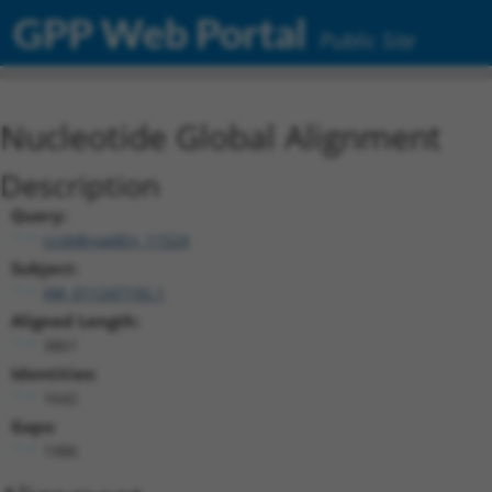
GPP Web Portal
Public Site
Nucleotide Global Alignment
Description
Query:
ccsbBroadEn_11524
Subject:
XM_011247192.1
Aligned Length:
3861
Identities:
1642
Gaps:
1986