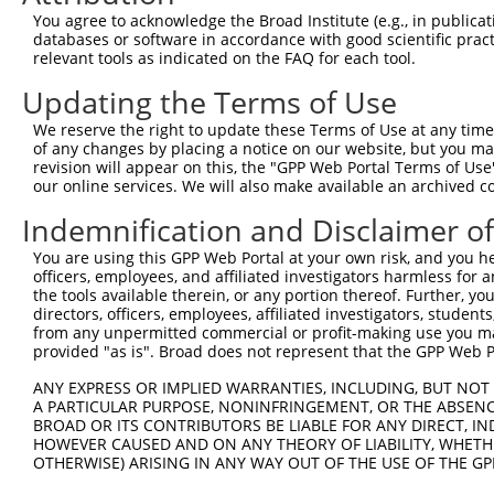
You agree to acknowledge the Broad Institute (e.g., in publicati
databases or software in accordance with good scientific pra
relevant tools as indicated on the FAQ for each tool.
Updating the Terms of Use
We reserve the right to update these Terms of Use at any time.
of any changes by placing a notice on our website, but you ma
revision will appear on this, the "GPP Web Portal Terms of Use
our online services. We will also make available an archived 
Indemnification and Disclaimer o
You are using this GPP Web Portal at your own risk, and you he
officers, employees, and affiliated investigators harmless for
the tools available therein, or any portion thereof. Further, yo
directors, officers, employees, affiliated investigators, students,
from any unpermitted commercial or profit-making use you mak
provided "as is". Broad does not represent that the GPP Web Por
ANY EXPRESS OR IMPLIED WARRANTIES, INCLUDING, BUT NOT 
A PARTICULAR PURPOSE, NONINFRINGEMENT, OR THE ABSENCE
BROAD OR ITS CONTRIBUTORS BE LIABLE FOR ANY DIRECT, IN
HOWEVER CAUSED AND ON ANY THEORY OF LIABILITY, WHETHER
OTHERWISE) ARISING IN ANY WAY OUT OF THE USE OF THE GP