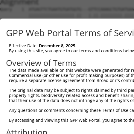
Alignment
Query    1  ATGAGTTCTGAATGTGATGGTG---GTTCCAAAGCTGTGATGAATGGCTTGGCACCTGGCAGCAATGGGCAAGA  71
            |||||||||||||||||||.||   |.||.|||||||||.||||||||||||||.||||||.|.||||.|.|||
Sbjct    1  ATGAGTTCTGAATGTGATGTTGGAAGCTCTAAAGCTGTGGTGAATGGCTTGGCATCTGGCAACCATGGACCAGA  74

Query   72  CAA-----------------------------------------------------------------------  74
            |||                                                                       
Sbjct   75  CAAAGCCGACCCTTTCCGTGCTCGCTCTATATCTGCTGTTAAAATAATTCCCGTGAAGACAGTGAAAAGCCCTT  148

Query   75  -------------------AGACATGGATCCTACAAAAATCTGCACTGGGAAGGGAGCGGTGACTCTCCGGGCC  129
                               |||||||||.|||||.|||||||||||||||||.|||.|.||||||||.||||||
Sbjct  149  CAGGCCTAGTACTCCCTCCAGACATGGACCCTACCAAAATCTGCACTGGGAAAGGAACAGTGACTCTTCGGGCC  222

Query  130  TCGTCTTCCTACAGGGAAACCCCAAGCAGTAGCCCTGCGAGCCCTCAGGAAACCCGGCAACACGAAAGCAA---  200
            ||||||||||||||||.||||||||||||.|||||||.||||||.||||||.|.|.|.|.||.||||||||   
Sbjct  223  TCGTCTTCCTACAGGGGAACCCCAAGCAGCAGCCCTGTGAGCCCCCAGGAATCTCCGAAGCATGAAAGCAAGTC  296

Query  201  ------------------------ACCAGATGAGTGGAGGCTTTCTTCCAGTGCTGATGCCAATGGAAATGCCC  250
                                    |.|||||||.||||..||||||||||||||.|||.|||||||.||.||||
Sbjct  297  AGGCCTGGAGCCAGAGGACCCTTCAGCAGATGAATGGAAACTTTCTTCCAGTGCAGATACCAATGGCAACGCCC  370

Query  251  AGCCCTCTTCACTCGCTGCCAAGGGCTACAGAAGTGTGCATCCCAACCTTCCTTCTGACAAGTCCCAGGATGCC  324
            |||||||..||||.||||||||||||||.||||||||||||||||.||||.||.||||||||.||||||.||||
Sbjct  371  AGCCCTCCCCACTTGCTGCCAAGGGCTATAGAAGTGTGCATCCCAGCCTTTCTGCTGACAAGCCCCAGGGTGCC  444

Query  325  ACTTCCTCCAGTGCAGCCCAGCCGGAGGTAATAGTTGTCCCTCTCTACCTGGTTAATACTGACAG------AGG  392
            ||.||||||||..||||||.|.|.||||||||||||||.||||||||||||||||||||||||||      |||
Sbjct  445  ACCTCCTCCAGCTCAGCCCCGTCTGAGGTAATAGTTGTTCCTCTCTACCTGGTTAATACTGACAGAGGGCAAGG  518

Query  393  GCAAGAAGGCACTGCCAGACCTCCAACACCTCTGGGGCCTCTTGGCTGCGTCCCCACAATCCCAGCGACTGCCT  466
            |||||||||||||||||||.|||||.||.||||||||||.|||||||||||||.|||..||||.|||||..||.
Sbjct  519  GCAAGAAGGCACTGCCAGAACTCCAGCATCTCTGGGGCCACTTGGCTGCGTCCACACTGTCCCGGCGACCACCC  592

Query  467  CTGCCGCCTCACCTCTGACCTTCCCGACTCTAGATGATTTCATTCCCCCTCATCTGCAGAGGTGGCCCCACCAC  540
            ||||.|||||||||||||||||||||||.||.||||||||||||||||||||.|||||||||.|||||||||||
Sbjct  593  CTGCTGCCTCACCTCTGACCTTCCCGACACTCGATGATTTCATTCCCCCTCACCTGCAGAGGCGGCCCCACCAC  666

Query  541  AGCCAGCCAGCCCGCGCCTCTGGCTCCTTTGCCCCCATTAGCCAGACGCCACCATCCTTCTCACCACCACCTCC  614
            ||||||||||||.|.||.|.|||||||.|..||||...||||||||||.|||||.|   |||||||||||||||
Sbjct  667  AGCCAGCCAGCCAGTGCTTGTGGCTCCCTCTCCCCTGCTAGCCAGACGTCACCACC---CTCACCACCACCTCC  737

Query  615  GCTGGTCCCTCCTGCCCCGGAGGACCTCCGCAGAGTCTCGGAGCCTGACCTCACGGGAGCTGTTTCGAGTACCG  688
            ||||||||||||.|.||||||||||||||.|||||.|..|||||||||||||.||||||||||.||.|||||||
Sbjct  738  GCTGGTCCCTCCCGTCCCGGAGGACCTCCACAGAGGCCTGGAGCCTGACCTCCCGGGAGCTGTCTCAAGTACCG  811

Query  689  ATTCCAGTCCTCTACTAAATGAAGTTTCTTCTTCCCTTATTGGAACTGATTCCCAAGCCTT---TCCATCAGTT  759
               .|||||||.|||||||.||||||||||||||||..||||.|||.||||||||||.|||   ||||.||   
Sbjct  812  ---GCAGTCCTTTACTAAACGAAGTTTCTTCTTCCCACATTGAAACCGATTCCCAAGACTTCCCTCCAACA---  879

Query  760  AGCAAGCCTTCATCCGCCTATCCCTCCACAACGATTGTCAATCCTACTATTGTGCTCTTGCAACACAATCGAGA  833
            ||||..|||||.||.|||||.||||||||.||.||.|||||.|||||.|||||||||.||||.|||||||||||
Sbjct  880  AGCAGACCTTCGTCTGCCTACCCCTCCACCACCATCGTCAACCCTACCATTGTGCTCCTGCAGCACAATCGAGA  953

Query  834  ACAGCAAAAACGACTCAGTAGCCTTTCAGATCCTGTCTCAGAAAGAAGAGTGGGAGAGCAGGACTCAGCACCAA  907
            .||||||||.|||||||||||.|||||||||||||.||||||.|||||||.|||.|||||||||.|||.|||||
Sbjct  954  GCAGCAAAAGCGACTCAGTAGTCTTTCAGATCCTGCCTCAGAGAGAAGAGCGGGTGAGCAGGACCCAGTACCAA  1027

Query  908  CCCAGGAAAAACCCACCTCACCTGGCAAGGCTATTGAAAAAAGAGCAAAGGATGACAGTAGGCGGGTGGTGAAG  981
            |||..|.|.|||.|||.||.||.||||.||||..|||.|.|||.||||||||||..||.||.||||||||||.|
Sbjct 1028  CCCCAGCAGAACTCACTTCGCCCGGCAGGGCTTCTGAGAGAAGGGCAAAGGATGCTAGCAGACGGGTGGTGAGG  1101

Query  982  AGCACTCAGGACTTAAGCGATGTTTCCATGGATGAAGTGGGCATCCCACTCCGGAACACTGAGAGATCAAAAGA  1055
            |||||.||||||.|.||||||||.||.|..||||||||||||||||||||||||||.||.|||.||||.|||||
Sbjct 1102  AGCACACAGGACCTGAGCGATGTGTCTACAGATGAAGTGGGCATCCCACTCCGGAATACCGAGCGATCGAAAGA  1175

Query 1056  CTGGTACAAGACTATGTTTAAACAGATCCACAAACTGAACAG--------------------------------  1097
            |||||||||.||||||||||||||||||||||||||||||||                                
Sbjct 1176  CTGGTACAAAACTATGTTTAAACAGATCCACAAACTGAACAGAGACACTCCTGAGGAAAACCCTTATTTCCCTA  1249

Query 1098  --------------------------------------------------------------------------  1097
                                                                                      
Sbjct 1250  CGTACAAATTCCCCGAGCTTCCAGAAATCCTGCAGAATTCTGAAGAGGACAGCTCTTACACTCCTACCTACCAG  1323

Query 1098  --------------------------------AGATGATGATTCAGATCTGTACTCTCCCAGATACTCATTTTC  1139
                                            ||||||||||||.|||.|..|.||.||..||||.||.||.||
Sbjct 1324  TTTCCTGCATCTACGCCTAGTCCTAAGTCAGAAGATGATGATTCTGATGTCCATTCCCCTCGATATTCCTTCTC  1397

Query 1140  TGAAGACACAAAATCTCCCCTTTCTGTGCCTCGCTCAAAAAGTGAGATGAGCTACATTGATGGTGAGAAGGTAG  1213
            |||.||||||||.|||||||||||||||||||||||||||||||||||||.||||||.||.||.|||||.||.|
Sbjct 1398  TGACGACACAAAGTCTCCCCTTTCTGTGCCTCGCTCAAAAAGTGAGATGAACTACATCGAAGGGGAGAAAGTGG  1471

Query 1214  TCAAGAGGTCGGCCACACTACCCCTCCCAGCCCGCTCTTCCTCACTGAAGTCAAGCTCAGAAAGAAATGACTGG  1287
            |.||||||||.||||||||.||.||||||||||||||.||||||||.|||||.|||.|.||||||||.||||||
Sbjct 1472  TTAAGAGGTCCGCCACACTCCCGCTCCCAGCCCGCTCCTCCTCACTCAAGTCCAGCCCGGAAAGAAACGACTGG  1545

Query 1288  GAACCCCCAGATAAGAAAGTAGACACAAGAAAATATCGTGCAGAGCCCAAGAGCATTTACGAATATCAGCCTGG  1361
            ||.|||||||||||||||||.||.||.||||||||.||.|||||||||||.||||||||||||||||||||.||
Sbjct 1546  GAGCCCCCAGATAAGAAAGTGGATACGAGAAAATACCGAGCAGAGCCCAAAAGCATTTACGAATATCAGCCGGG  1619

Query 1362  CAAGTCTTCCGTTCTGACCAACGAAAAGAT--------------------------------------------  1391
            |||||||||.||.||||||||.||.|||||                                            
Sbjct 1620  CAAGTCTTCGGTCCTGACCAATGAGAAGATGAG
GPP Web Portal Terms of Serv
Effective Date:
December 8, 2025
By using this site, you agree to our terms and conditions belo
Overview of Terms
The data made available on this website were generated for r
Commercial use (or other use for profit-making purposes) of t
require a separate license agreement from Broad or its contri
The original data may be subject to rights claimed by third part
property rights, biodiversity-related access and benefit-sharing 
that their use of the data does not infringe any of the rights of
Any questions or comments concerning these Terms of Use c
By accessing and viewing this GPP Web Portal, you agree to th
Attribution