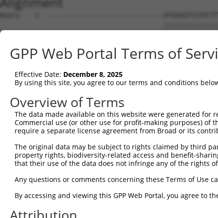
Alignment
Query    1  ------------------------------ATGGAGTCCATCTTCCACGAGAAACAAGAAGGCTCACTTTGTGC  44
                                          ||||||||||||||||||||||||||||||||||||||||||||
Sbjct    1  GTGGGGGCCGTTGGCTCCAGACAAATAAACATGGAGTCCATCTTCCACGAGAAACAAGAAGGCTCACTTTGTGC  74

Query   45  TCAACATTGCCTGAATAACTTATTGCAAGGAGAATATTTTAGCCCCGTGGAATTATCCTCAATTGCACATCAGC  118
            |||||||||||||||||||||||||||||||||||||||||||||.||||||||||||||||||||||||||||
Sbjct   75  TCAACATTGCCTGAATAACTTATTGCAAGGAGAATATTTTAGCCCTGTGGAATTATCCTCAATTGCACATCAGC  148

Query  119  TGGATGAGGAGGAGAGGATGAGAATGGCAGAAGGAGGAGTTACTAGTGAAGATTATCGCACGTTTTTACAGCAG  192
            ||||||||||||||||||||||||||||||||||||||||||||||||||||||||||||||||||||||||||
Sbjct  149  TGGATGAGGAGGAGAGGATGAGAATGGCAGAAGGAGGAGTTACTAGTGAAGATTATCGCACGTTTTTACAGCAG  222

Query  193  CCTTCTGGAAATATGGATGACAGTGGTTTTTTCTCTATTCAGGTTATAAGCAATGCCTTGAAAGTTTGGGGTTT  266
            ||||||||||||||||||||||||||||||||||||||||||                                
Sbjct  223  CCTTCTGGAAATATGGATGACAGTGGTTTTTTCTCTATTCAG--------------------------------  264

Query  267  AGAACTAATCCTGTTCAACAGTCCAGAGTATCAGAGGCTCAGGATCGATCCTATAAATGAAAGATCATTTATAT  340
                                                                  ||||||||||||||||||||
Sbjct  265  ------------------------------------------------------AAATGAAAGATCATTTATAT  284

Query  341  GCAATTATAAGGAACACTGGTTTACAGTTAGAAAATTAGGAAAACAGTGGTTTAACTTGAATTCTCTCTTGACG  414
            ||||||||||||||||||||||||||||||||||||||||||||||||||||||||||||||||||||||||||
Sbjct  285  GCAATTATAAGGAACACTGGTTTACAGTTAGAAAATTAGGAAAACAGTGGTTTAACTTGAATTCTCTCTTGACG  358

Query  415  GGTCCAGAATTAATATCAGATACATATCTTGCACTTTTCTTGGCTCAATTACAACAGGAAGGTTATTCTATATT  488
            ||||||||||||||||||||||||||||||||||||||||||||||||||||||||||||||||||||||||||
Sbjct  359  GGTCCAGAATTAATATCAGATACATATCTTGCACTTTTCTTGGCTCAATTACAACAGGAAGGTTATTCTATATT  432

Query  489  TGTCGTTAAGGGTGATCTGCCAGATTGCGAAGCTGACCAACTCCTGCAGATGATTAGGGTCCAACAGATGCATC  562
            ||||||||||||||||||||||||||||||||||||||||||||||||||||||||||||||||||||||||||
Sbjct  433  TGTCGTTAAGGGTGATCTGCCAGATTGCGAAGCTGACCAACTCCTGCAGATGATTAGGGTCCAACAGATGCATC  506

Query  563  GACCAAAACTTATTGGAGAAGAATTAGCACAACTAAAAGAGCAAAGAGTCCATAAAACAGACCTGGAACGAGTG  636
            ||||||||||||||||||||||||||||||||||||||||||||||||||||||||||||||||||||||||||
Sbjct  507  GACCAAAACTTATTGGAGAAGAATTAGCACAACTAAAAGAGCAAAGAGTCCATAAAACAGACCTGGAACGAGTG  580

Query  637  TTAGAAGCAAATGATGGCTCAGGAATGTTAGACGAAGATGAGGAGGATTTGCAGAGGGCTCTGGCACTAAGTCG  710
            ||||||||||||||||||||||||||||||||||||||||||||||||||||||||||||||||||||||||||
Sbjct  581  TTAGAAGCAAATGATGGCTCAGGAATGTTAGACGAAGATGAGGAGGATTTGCAGAGGGCTCTGGCACTAAGTCG  654

Query  711  CCAAGAAATTGACATGGAAGATGAGGAAGCAGATCTCCGCAGGGCTATTCAGCTAAGTATGCAAGGTAGTTCCA  784
            ||||||||||||||||||||||||||||||||||||||||||||||||||||||||||||||||||||||||||
Sbjct  655  CCAAGAAATTGACATGGAAGATGAGGAAGCAGATCTCCGCAGGGCTATTCAGCTAAGTATGCAAGGTAGTTCCA  728

Query  785  GAAACATATCTCAAGATATGACACAGACATCAGGTACAAATCTTACTTCAGAAGAGCTTCGGAAGAGACGAGAA  858
            ||||||||||||||||||||||||||||||||||||||||||||||||||||||||||||||||||||||||||
Sbjct  729  GAAACATATCTCAAGATATGACACAGACATCAGGTACAAATCTTACTTCAGAAGAGCTTCGGAAGAGACGAGAA  802

Query  859  GCCTACTTTGAAAAACAGCAGCAAAAGCAGCAACAGCAGCAGCAGCAGCAGCAGCAGCAGCAGCAGCAGCAGCA  932
            |||||||||||||||||||||||||||||||||                           ||||||||||||||
Sbjct  803  GCCTACTTTGAAAAACAGCAGCAAAAGCAGCAA---------------------------CAGCAGCAGCAGCA  849

Query  933  GCAGCAGCAGGGGGACCTATCAGGACAGAGTTCACATCCATGTGAAAGGCCAGCCACCAGTTCAGGAGCACTTG  1006
            ||||||||||||||||||||||||||||||||||||||||||||||||||||||||||||||||||||||||||
Sbjct  850  GCAGCAGCAGGGGGACCTATCAGGACAGAGTTCACATCCATGTGAAAGGCCAGCCACCAGTTCAGGAGCACTTG  923

Query 1007  GGAGTGATCTAGGTGATGCTATGAGTGAAGAAGACATGCTTCAGGCAGCTGTGACCATGTCTTTAGAAACTGTC  1080
            ||||||||||||||||||||||||||||||||||||||||||||||||||||||||||||||||||||||||||
Sbjct  924  GGAGTGATCTAGGTGATGCTATGAGTGAAGAAGACATGCTTCAGGCAGCTGTGACCATGTCTTTAGAAACTGTC  997

Query 1081  AGAAATGATTAGAAAACAAAAGGAAAAAAA--------------------------------------------  1110
            ||||||||||.|||||||.|||||||||||                                            
Sbjct  998  AGAAATGATTTGAAAACAGAAGGAAAAAAATAATACCTTTAAAAAATAATTTAGATATTCATACTTTCCAACAT  1071

Query 1111  --------------------------------------------------------------------------  1110
                                                                                      
Sbjct 1072  TATCCTGTGTGATTACAGCATAGGGTCCACTTTGGTAATGTGTCAAAGAGATGAGGAAATAAGACTTTTAGCGG  1145

Query 1111  --------------------------------------------------------------------------  1110
                                                                                      
Sbjct 1146  TTTGCAAACAAAATGATGGGAAAGTGGAACAATGCGTCGGTTGTAGGACTAAATAATGATCTTCCAAATATTAG  1219

Query 1111  --------------------------------------------------------------------------  1110
                                                                                      
Sbjct 1220  CCAAAGAGGCATTCAGCAATTAAAGACATTTAAAATAGTTTTCTAAATGTTTCTTTTTCTTTTTTGAGTGTGCA  1293

Query 1111  --------------------------------------------------------------------------  1110
                                                                                      
Sbjct 1294  ATATGTAACATGTCTAAAGTTAGGGCATTTTTCTTGGATCTTTTTGCAGACTAGCTAATTAGCTCTCGCCTCAG  1367

Query 1111  --------------------------------------------------------------------------  1110
                                                                                      
Sbjct 1368  GCTTTTTCCATATAGTTTGTTTTCTTTTTCTGTCTTGTAGGTAAGTTGGCTCACATCATGTAATAGTGGCTTTC  1441

Query 1111  --------------------------------------------------------------------------  1110
                                                                                      
Sbjct 1442  ATTTCTTATTAACCAAATTAACCTTTCAGGAAAGTATCTCTACTTTCCTGATGTTGATAATAGTAATGGTTCTA  1515

Query 1111  --------------------------------------------------------------------------  1110
                                                                                      
Sbjct 1516  GAAGGATGAACAGTTCTCCCTTCAACTGTATA
GPP Web Portal Terms of Serv
Effective Date:
December 8, 2025
By using this site, you agree to our terms and conditions belo
Overview of Terms
The data made available on this website were generated for r
Commercial use (or other use for profit-making purposes) of t
require a separate license agreement from Broad or its contri
The original data may be subject to rights claimed by third part
property rights, biodiversity-related access and benefit-sharing 
that their use of the data does not infringe any of the rights of
Any questions or comments concerning these Terms of Use c
By accessing and viewing this GPP Web Portal, you agree to th
Attribution