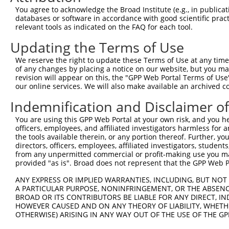
You agree to acknowledge the Broad Institute (e.g., in publicati
databases or software in accordance with good scientific pra
relevant tools as indicated on the FAQ for each tool.
Updating the Terms of Use
We reserve the right to update these Terms of Use at any time.
of any changes by placing a notice on our website, but you ma
revision will appear on this, the "GPP Web Portal Terms of Use
our online services. We will also make available an archived 
Indemnification and Disclaimer o
You are using this GPP Web Portal at your own risk, and you he
officers, employees, and affiliated investigators harmless for
the tools available therein, or any portion thereof. Further, yo
directors, officers, employees, affiliated investigators, students,
from any unpermitted commercial or profit-making use you mak
provided "as is". Broad does not represent that the GPP Web Por
ANY EXPRESS OR IMPLIED WARRANTIES, INCLUDING, BUT NOT 
A PARTICULAR PURPOSE, NONINFRINGEMENT, OR THE ABSENCE
BROAD OR ITS CONTRIBUTORS BE LIABLE FOR ANY DIRECT, IN
HOWEVER CAUSED AND ON ANY THEORY OF LIABILITY, WHETHER
OTHERWISE) ARISING IN ANY WAY OUT OF THE USE OF THE GP