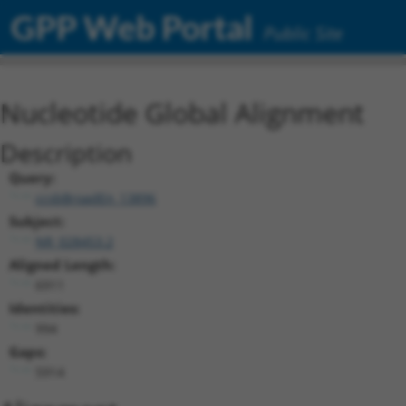
GPP Web Portal
Public Site
Nucleotide Global Alignment
Description
Query:
ccsbBroadEn_13896
Subject:
NR_028453.2
Aligned Length:
6911
Identities:
994
Gaps:
5914