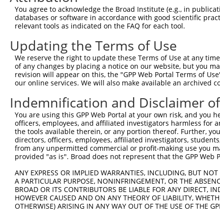
You agree to acknowledge the Broad Institute (e.g., in publicati
databases or software in accordance with good scientific pra
relevant tools as indicated on the FAQ for each tool.
Updating the Terms of Use
We reserve the right to update these Terms of Use at any time.
of any changes by placing a notice on our website, but you ma
revision will appear on this, the "GPP Web Portal Terms of Use
our online services. We will also make available an archived 
Indemnification and Disclaimer o
You are using this GPP Web Portal at your own risk, and you he
officers, employees, and affiliated investigators harmless for
the tools available therein, or any portion thereof. Further, yo
directors, officers, employees, affiliated investigators, students,
from any unpermitted commercial or profit-making use you mak
provided "as is". Broad does not represent that the GPP Web Por
ANY EXPRESS OR IMPLIED WARRANTIES, INCLUDING, BUT NOT 
A PARTICULAR PURPOSE, NONINFRINGEMENT, OR THE ABSENCE
BROAD OR ITS CONTRIBUTORS BE LIABLE FOR ANY DIRECT, IN
HOWEVER CAUSED AND ON ANY THEORY OF LIABILITY, WHETHER
OTHERWISE) ARISING IN ANY WAY OUT OF THE USE OF THE GP