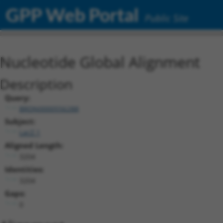
GPP Web Portal
Public Site
Nucleotide Global Alignment
Description
Query:
BRDN0000556288
Subject:
LacZ.1
Aligned Length:
3204
Identities:
3204
Gaps:
0