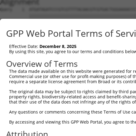
Alignment
Query    1  ATGATAGATCCCGTCGTTTTACAACGTCGTGACTGGGAAAACCCTGGCGTTACCCAACTTAATCGCCTTGCAGC  74
            ||||||||||||||||||||||||||||||||||||||||||||||||||||||||||||||||||||||||||
Sbjct    1  ATGATAGATCCCGTCGTTTTACAACGTCGTGACTGGGAAAACCCTGGCGTTACCCAACTTAATCGCCTTGCAGC  74

Query   75  ACATCCCCCTTTCGCCAGCTGGCGTAATAGCGAAGAGGCCCGCACCGATCGCCCTTCCCAACAGTTGCGCAGCC  148
            ||||||||||||||||||||||||||||||||||||||||||||||||||||||||||||||||||||||||||
Sbjct   75  ACATCCCCCTTTCGCCAGCTGGCGTAATAGCGAAGAGGCCCGCACCGATCGCCCTTCCCAACAGTTGCGCAGCC  148

Query  149  TGAATGGCGAATGGCGCTTTGCCTGGTTTCCGGCACCAGAAGCGGTGCCGGAAAGCTGGCTGGAGTGCGATCTT  222
            ||||||||||||||||||||||||||||||||||||||||||||||||||||||||||||||||||||||||||
Sbjct  149  TGAATGGCGAATGGCGCTTTGCCTGGTTTCCGGCACCAGAAGCGGTGCCGGAAAGCTGGCTGGAGTGCGATCTT  222

Query  223  CCTGAGGCCGATACTGTCGTCGTCCCCTCAAACTGGCAGATGCACGGTTACGATGCGCCCATCTACACCAACGT  296
            ||||||||||||||||||||||||||||||||||||||||||||||||||||||||||||||||||||||||||
Sbjct  223  CCTGAGGCCGATACTGTCGTCGTCCCCTCAAACTGGCAGATGCACGGTTACGATGCGCCCATCTACACCAACGT  296

Query  297  GACCTATCCCATTACGGTCAATCCGCCGTTTGTTCCCACGGAGAATCCGACGGGTTGTTACTCGCTCACATTTA  370
            ||||||||||||||||||||||||||||||||||||||||||||||||||||||||||||||||||||||||||
Sbjct  297  GACCTATCCCATTACGGTCAATCCGCCGTTTGTTCCCACGGAGAATCCGACGGGTTGTTACTCGCTCACATTTA  370

Query  371  ATGTTGATGAAAGCTGGCTACAGGAAGGCCAGACGCGAATTATTTTTGATGGCGTTAACTCGGCGTTTCATCTG  444
            ||||||||||||||||||||||||||||||||||||||||||||||||||||||||||||||||||||||||||
Sbjct  371  ATGTTGATGAAAGCTGGCTACAGGAAGGCCAGACGCGAATTATTTTTGATGGCGTTAACTCGGCGTTTCATCTG  444

Query  445  TGGTGCAACGGGCGCTGGGTCGGTTACGGCCAGGACAGTCGTTTGCCGTCTGAATTTGACCTGAGCGCATTTTT  518
            ||||||||||||||||||||||||||||||||||||||||||||||||||||||||||||||||||||||||||
Sbjct  445  TGGTGCAACGGGCGCTGGGTCGGTTACGGCCAGGACAGTCGTTTGCCGTCTGAATTTGACCTGAGCGCATTTTT  518

Query  519  ACGCGCCGGAGAAAACCGCCTCGCGGTGATGGTGCTGCGCTGGAGTGACGGCAGTTATCTGGAAGATCAGGATA  592
            ||||||||||||||||||||||||||||||||||||||||||||||||||||||||||||||||||||||||||
Sbjct  519  ACGCGCCGGAGAAAACCGCCTCGCGGTGATGGTGCTGCGCTGGAGTGACGGCAGTTATCTGGAAGATCAGGATA  592

Query  593  TGTGGCGGATGAGCGGCATTTTCCGTGACGTCTCGTTGCTGCATAAACCGACTACACAAATCAGCGATTTCCAT  666
            ||||||||||||||||||||||||||||||||||||||||||||||||||||||||||||||||||||||||||
Sbjct  593  TGTGGCGGATGAGCGGCATTTTCCGTGACGTCTCGTTGCTGCATAAACCGACTACACAAATCAGCGATTTCCAT  666

Query  667  GTTGCCACTCGCTTTAATGATGATTTCAGCCGCGCTGTACTGGAGGCTGAAGTTCAGATGTGCGGCGAGTTGCG  740
            ||||||||||||||||||||||||||||||||||||||||||||||||||||||||||||||||||||||||||
Sbjct  667  GTTGCCACTCGCTTTAATGATGATTTCAGCCGCGCTGTACTGGAGGCTGAAGTTCAGATGTGCGGCGAGTTGCG  740

Query  741  TGACTACCTACGGGTAACAGTTTCTTTATGGCAGGGTGAAACGCAGGTCGCCAGCGGCACCGCGCCTTTCGGCG  814
            ||||||||||||||||||||||||||||||||||||||||||||||||||||||||||||||||||||||||||
Sbjct  741  TGACTACCTACGGGTAACAGTTTCTTTATGGCAGGGTGAAACGCAGGTCGCCAGCGGCACCGCGCCTTTCGGCG  814

Query  815  GTGAAATTATCGATGAGCGTGGTGGTTATGCCGATCGCGTCACACTACGTCTGAACGTCGAAAACCCGAAACTG  888
            ||||||||||||||||||||||||||||||||||||||||||||||||||||||||||||||||||||||||||
Sbjct  815  GTGAAATTATCGATGAGCGTGGTGGTTATGCCGATCGCGTCACACTACGTCTGAACGTCGAAAACCCGAAACTG  888

Query  889  TGGAGCGCCGAAATCCCGAATCTCTATCGTGCGGTGGTTGAACTGCACACCGCCGACGGCACGCTGATTGAAGC  962
            ||||||||||||||||||||||||||||||||||||||||||||||||||||||||||||||||||||||||||
Sbjct  889  TGGAGCGCCGAAATCCCGAATCTCTATCGTGCGGTGGTTGAACTGCACACCGCCGACGGCACGCTGATTGAAGC  962

Query  963  AGAAGCCTGCGATGTCGGTTTCCGCGAGGTGCGGATTGAAAATGGTCTGCTGCTGCTGAACGGCAAGCCGTTGC  1036
            ||||||||||||||||||||||||||||||||||||||||||||||||||||||||||||||||||||||||||
Sbjct  963  AGAAGCCTGCGATGTCGGTTTCCGCGAGGTGCGGATTGAAAATGGTCTGCTGCTGCTGAACGGCAAGCCGTTGC  1036

Query 1037  TGATTCGAGGCGTTAACCGTCACGAGCATCATCCTCTGCATGGTCAGGTCATGGATGAGCAGACGATGGTGCAG  1110
            ||||||||||||||||||||||||||||||||||||||||||||||||||||||||||||||||||||||||||
Sbjct 1037  TGATTCGAGGCGTTAACCGTCACGAGCATCATCCTCTGCATGGTCAGGTCATGGATGAGCAGACGATGGTGCAG  1110

Query 1111  GATATCCTGCTGATGAAGCAGAACAACTTTAACGCCGTGCGCTGTTCGCATTATCCGAACCATCCGCTGTGGTA  1184
            ||||||||||||||||||||||||||||||||||||||||||||||||||||||||||||||||||||||||||
Sbjct 1111  GATATCCTGCTGATGAAGCAGAACAACTTTAACGCCGTGCGCTGTTCGCATTATCCGAACCATCCGCTGTGGTA  1184

Query 1185  CACGCTGTGCGACCGCTACGGCCTGTATGTGGTGGATGAAGCCAATATTGAAACCCACGGCATGGTGCCAATGA  1258
            ||||||||||||||||||||||||||||||||||||||||||||||||||||||||||||||||||||||||||
Sbjct 1185  CACGCTGTGCGACCGCTACGGCCTGTATGTGGTGGATGAAGCCAATATTGAAACCCACGGCATGGTGCCAATGA  1258

Query 1259  ATCGTCTGACCGATGATCCGCGCTGGCTACCGGCGATGAGCGAACGCGTAACGCGAATGGTGCAGCGCGATCGT  1332
            ||||||||||||||||||||||||||||||||||||||||||||||||||||||||||||||||||||||||||
Sbjct 1259  ATCGTCTGACCGATGATCCGCGCTGGCTACCGGCGATGAGCGAACGCGTAACGCGAATGGTGCAGCGCGATCGT  1332

Query 1333  AATCACCCGAGTGTGATCATCTGGTCGCTGGGGAATGAATCAGGCCACGGCGCTAATCACGACGCGCTGTATCG  1406
            ||||||||||||||||||||||||||||||||||||||||||||||||||||||||||||||||||||||||||
Sbjct 1333  AATCACCCGAGTGTGATCATCTGGTCGCTGGGGAATGAATCAGGCCACGGCGCTAATCACGACGCGCTGTATCG  1406

Query 1407  CTGGATCAAATCTGTCGATCCTTCCCGCCCGGTGCAGTATGAAGGCGGCGGAGCCGACACCACGGCCACCGATA  1480
            ||||||||||||||||||||||||||||||||||||||||||||||||||||||||||||||||||||||||||
Sbjct 1407  CTGGATCAAATCTGTCGATCCTTCCCGCCCGGTGCAGTATGAAGGCGGCGGAGCCGACACCACGGCCACCGATA  1480

Query 1481  TTATTTGCCCGATGTACGCGCGCGTGGATGAAGACCAGCCCTTCCCGGCTGTGCCGAAATGGTCCATCAAAAAA  1554
            ||||||||||||||||||||||||||||||||||||||||||||||||||||||||||||||||||||||||||
Sbjct 1481  TTATTTGCCCGATGTACGCGCGCGTGGATGAAGACCAGCCCTTCCCGGCTGTGCCGAAATGGTCCATCAAAAAA  1554

Query 1555  TGGCTTTCGCTACCTGGAGAGACGCGCCCGCTGATCCTTTGCGAATACGCCCACGCGATGGGTAACAGTCTTGG  1628
            ||||||||||||||||||||||||||||||||||||||||||||||||||||||||||||||||||||||||||
Sbjct 1555  TGGCTTTCGCTACCTGGAGAGACGCGCCCGCTGATCCTTTGCGAATACGCCCACGCGATGGGTAACAGTCTTGG  1628

Query 1629  CGGTTTCGCTAAATACTGGCAGGCGTTTCGTCAGTATCCCCGTTTACAGGGCGGCTTCGTCTGGGACTGGGTGG  1702
            ||||||||||||||||||||||||||||||||||||||||||||||||||||||||||||||||||||||||||
Sbjct 1629  CGGTTTCGCTAAATACTGGCAGGCGTTTCG
GPP Web Portal Terms of Serv
Effective Date:
December 8, 2025
By using this site, you agree to our terms and conditions belo
Overview of Terms
The data made available on this website were generated for r
Commercial use (or other use for profit-making purposes) of t
require a separate license agreement from Broad or its contri
The original data may be subject to rights claimed by third part
property rights, biodiversity-related access and benefit-sharing 
that their use of the data does not infringe any of the rights of
Any questions or comments concerning these Terms of Use c
By accessing and viewing this GPP Web Portal, you agree to th
Attribution