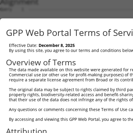
Alignment
Query    1  --------------------------------------------------------------------------  0
                                                                                      
Sbjct    1  AAAAAACAGGAAGTGCCTACGGAGGCCGGGCCGGCAGCGGCGGCCGGGCATGAAGCCGGGCGGCTACGGGATCG  74

Query    1  ---------------------------------ATGAGCGACATAGTGGAGAAGACGCTGACGGCGCTGCCGGG  41
                                             |||||||||||||||||||||||||||||||||||||||||
Sbjct   75  CGGGCGGCGGCGGCATCGCGGGCGGCGGCGGCGATGAGCGACATAGTGGAGAAGACGCTGACGGCGCTGCCGGG  148

Query   42  ACTCTTTCTGCAGAACCAGCCCGGTGGTGGGCCCGCGGCCGCCAAGGCGTCCTTCTCCTCGAGGCTGGGCAGCC  115
            ||||||||||||||||||||||||||||||||||||||||||||||||||||||||||||||||||||||||||
Sbjct  149  ACTCTTTCTGCAGAACCAGCCCGGTGGTGGGCCCGCGGCCGCCAAGGCGTCCTTCTCCTCGAGGCTGGGCAGCC  222

Query  116  TTGTCCGCGGCATCACAGCCCTCACCTCCAAGCACGAAGAAGAAAAATTAATCCAGCAGGAACTGAGTAGTCTG  189
            ||||||||||||||||||||||||||||||||||||||||||||||||||||||||||||||||||||||||||
Sbjct  223  TTGTCCGCGGCATCACAGCCCTCACCTCCAAGCACGAAGAAGAAAAATTAATCCAGCAGGAACTGAGTAGTCTG  296

Query  190  AAAGCGACTGTTTCTGCTCCTACTACAACACTGAAAATGATGAAGGAATGTATGGTGAGACTTATATATTGTGA  263
            ||||||||||||||||||||||||||||||||||||||||||||||||||||||||||||||||||||||||||
Sbjct  297  AAAGCGACTGTTTCTGCTCCTACTACAACACTGAAAATGATGAAGGAATGTATGGTGAGACTTATATATTGTGA  370

Query  264  AATGCTTGGATATGATGCTTCCTTTGGCTATATTCATGCAATCAAGTTAGCCCAACAAGGAAACCTCTTAGAAA  337
            ||||||||||||||||||||||||||||||||||||||||||||||||||||||||||||||||||||||||||
Sbjct  371  AATGCTTGGATATGATGCTTCCTTTGGCTATATTCATGCAATCAAGTTAGCCCAACAAGGAAACCTCTTAGAAA  444

Query  338  AAAGAGTAGGTTATTTGGCTGTTTCCTTATTTCTACATGAAAGTCATGAATTATTGCTTCTCCTTGTGAATACA  411
            ||||||||||||||||||||||||||||||||||||||||||||||||||||||||||||||||||||||||||
Sbjct  445  AAAGAGTAGGTTATTTGGCTGTTTCCTTATTTCTACATGAAAGTCATGAATTATTGCTTCTCCTTGTGAATACA  518

Query  412  GTTGTAAAGGATCTGCAGAGCACTAACCTAGTAGAAGTGTGTATGGCACTGACTGTTGTTAGCCAGATTTTCCC  485
            ||||||||||||||||||||||||||||||||||||||||||||||||||||||||||||||||||||||||||
Sbjct  519  GTTGTAAAGGATCTGCAGAGCACTAACCTAGTAGAAGTGTGTATGGCACTGACTGTTGTTAGCCAGATTTTCCC  592

Query  486  CTGCGAAATGATTCCAGCTGTTCTTCCATTAATAGAAGATAAACTTCAACATTCTAAGGAGATTGTACGAAGAA  559
            ||||||||||||||||||||||||||||||||||||||||||||||||||||||||||||||||||||||||||
Sbjct  593  CTGCGAAATGATTCCAGCTGTTCTTCCATTAATAGAAGATAAACTTCAACATTCTAAGGAGATTGTACGAAGAA  666

Query  560  AAGCTGTTCTGGCATTATACAAATTCCATCTCATTGCTCCTAATCAAGTACAACATATTCATATTAAGTTTCGG  633
            ||||||||||||||||||||||||||||||||||||||||||||||||||||||||||||||||||||||||||
Sbjct  667  AAGCTGTTCTGGCATTATACAAATTCCATCTCATTGCTCCTAATCAAGTACAACATATTCATATTAAGTTTCGG  740

Query  634  AAAGCACTTTGTGACAGAGATGTTGGGGTCATGGCTGCCTCCTTGCATATATATCTTAGAATGATTAAGGAGAA  707
            ||||||||||||||||||||||||||||||||||||||||||||||||||||||||||||||||||||||||||
Sbjct  741  AAAGCACTTTGTGACAGAGATGTTGGGGTCATGGCTGCCTCCTTGCATATATATCTTAGAATGATTAAGGAGAA  814

Query  708  TTCATCTGGATATAAAGACTTGACTGGGAGTTTTGTAACCATTTTGAAGCAAGTAGTTGGAGGAAAGCTCCCAG  781
            ||||||||||||||||||||||||||||||||||||||||||||||||||||||||||||||||||||||||||
Sbjct  815  TTCATCTGGATATAAAGACTTGACTGGGAGTTTTGTAACCATTTTGAAGCAAGTAGTTGGAGGAAAGCTCCCAG  888

Query  782  TAGAATTCAATTACCACAGTGTGCCAGCACCATGGTTACAAATTCAGCTCTTGAGAATACTGGGACTTCTAGGA  855
            ||||||||||||||||||||||||||||||||||||||||||||||||||||||||||||||||||||||||||
Sbjct  889  TAGAATTCAATTACCACAGTGTGCCAGCACCATGGTTACAAATTCAGCTCTTGAGAATACTGGGACTTCTAGGA  962

Query  856  AAAGATGATCAAAGGACAAGTGAATTAATGTATGATGTTCTTGATGAATCCTTACGAAGAGCTGAGTTAAATCA  929
            ||||||||||||||||||||||||||||||||||||||||||||||||||||||||||||||||||||||||||
Sbjct  963  AAAGATGATCAAAGGACAAGTGAATTAATGTATGATGTTCTTGATGAATCCTTACGAAGAGCTGAGTTAAATCA  1036

Query  930  CAATGTCACATATGCTATTTTGTTTGAATGTGTGCATACAGTCTATTCTATTTATCCTAAATCGGAATTACTTG  1003
            ||||||||||||||||||||||||||||||||||||||||||||||||||||||||||||||||||||||||||
Sbjct 1037  CAATGTCACATATGCTATTTTGTTTGAATGTGTGCATACAGTCTATTCTATTTATCCTAAATCGGAATTACTTG  1110

Query 1004  AGAAGGCTGCCAAGTGCATTGGAAAATTTGTTCTGTCACCTAAAATAAATCTAAAATATTTAGGACTGAAGGCT  1077
            ||||||||||||||||||||||||||||||||||||||||||||||||||||||||||||||||||||||||||
Sbjct 1111  AGAAGGCTGCCAAGTGCATTGGAAAATTTGTTCTGTCACCTAAAATAAATCTAAAATATTTAGGACTGAAGGCT  1184

Query 1078  CTTACCTATGTTATCCAACAGGATCCTACTCTGGCTCTTCAACACCAGATGACAATAATTGAATGTTTAGATCA  1151
            ||||||||||||||||||||||||||||||||||||||||||||||||||||||||||||||||||||||||||
Sbjct 1185  CTTACCTATGTTATCCAACAGGATCCTACTCTGGCTCTTCAACACCAGATGACAATAATTGAATGTTTAGATCA  1258

Query 1152  TCCTGATCCCATTATTAAAAGAGAGACTCTGGAACTTCTTTACAGAATTACTAATGCACAGAATATAACAGTTA  1225
            ||||||||||||||||||||||||||||||||||||||||||||||||||||||||||||||||||||||||||
Sbjct 1259  TCCTGATCCCATTATTAAAAGAGAGACTCTGGAACTTCTTTACAGAATTACTAATGCACAGAATATAACAGTTA  1332

Query 1226  TTGTCCAGAAAATGCTTGAATATTTACATCAGAGCAAAGAAGAGTATGTCATCGTCAATTTGGTCGGCAAAATA  1299
            ||||||||||||||||||||||||||||||||||||||||||||||||||||||||||||||||||||||||||
Sbjct 1333  TTGTCCAGAAAATGCTTGAATATTTACATCAGAGCAAAGAAGAGTATGTCATCGTCAATTTGGTCGGCAAAATA  1406

Query 1300  GCAGAGCTGGCTGAGAA--ATATGCTCCTGATAATGCATGGTTTATTCAGACAATGAATGCTGTGTTTTCAGTA  1371
            |||||||||||||||||  |||||||||||||||||||||||||||||||||||||||||||||||||||||||
Sbjct 1407  GCAGAGCTGGCTGAGAAACATATGCTCCTGATAATGCATGGTTTATTCAGACAATGAATGCTGTGTTTTCAGTA  1480

Query 1372  GGAGGAGATGTAATGCATCCTGATATTCCCAATAACTTTCTGAGACTACTAGCGGAAGGTTTTGATGATGAAAC  1445
            ||||||||||||||||||||||||||||||||||||||||||||||||||||||||||||||||||||||||||
Sbjct 1481  GGAGGAGATGTAATGCATCCTGATATTCCCAATAACTTTCTGAGACTACTAGCGGAAGGTTTTGATGATGAAAC  1554

Query 1446  AGAAGATCAGCAATTAAGACTCTATGCAGTTCAGTCTTATCTCACTTTACTGGATATGGAAAATGTGTTCTATC  1519
            ||||||||||||||||||||||||||||||||||||||||||||||||||||||||||||||||||||||||||
Sbjct 1555  AGAAGATCAGCAATTAAGACTCTATGCAGTTCAGTCTTATCTCACTTTACTGGATATGGAAAATGTGTTCTATC  1628

Query 1520  CACAGAGATTTCTTCAAGTTATGAGTTGGGTATTAGGGGAATATTCCTACCTCTTAGATAAGGAAACGCCAGAG  1593
            ||||||||||||||||||||||||||||||||||||||||||||||||||||||||||||||||||||||||||
Sbjct 1629  CACAGAGATTTCTTCAAGTTATGAGTTGGGTATTAGGGGAATATTCCTACCTCTTAGATAAGGAAACGCCAGAG  1702

Query 1594  GAAGTTATA
GPP Web Portal Terms of Serv
Effective Date:
December 8, 2025
By using this site, you agree to our terms and conditions belo
Overview of Terms
The data made available on this website were generated for r
Commercial use (or other use for profit-making purposes) of t
require a separate license agreement from Broad or its contri
The original data may be subject to rights claimed by third part
property rights, biodiversity-related access and benefit-sharing 
that their use of the data does not infringe any of the rights of
Any questions or comments concerning these Terms of Use c
By accessing and viewing this GPP Web Portal, you agree to th
Attribution