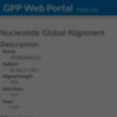
GPP Web Portal
Public Site
Nucleotide Global Alignment
Description
Query:
TRCN0000467195
Subject:
XR_001751185.1
Aligned Length:
3520
Identities:
1851
Gaps:
1669