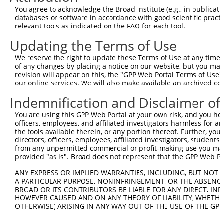
You agree to acknowledge the Broad Institute (e.g., in publicati
databases or software in accordance with good scientific pra
relevant tools as indicated on the FAQ for each tool.
Updating the Terms of Use
We reserve the right to update these Terms of Use at any time.
of any changes by placing a notice on our website, but you ma
revision will appear on this, the "GPP Web Portal Terms of Use
our online services. We will also make available an archived 
Indemnification and Disclaimer o
You are using this GPP Web Portal at your own risk, and you he
officers, employees, and affiliated investigators harmless for
the tools available therein, or any portion thereof. Further, yo
directors, officers, employees, affiliated investigators, students,
from any unpermitted commercial or profit-making use you mak
provided "as is". Broad does not represent that the GPP Web Por
ANY EXPRESS OR IMPLIED WARRANTIES, INCLUDING, BUT NOT 
A PARTICULAR PURPOSE, NONINFRINGEMENT, OR THE ABSENCE
BROAD OR ITS CONTRIBUTORS BE LIABLE FOR ANY DIRECT, IN
HOWEVER CAUSED AND ON ANY THEORY OF LIABILITY, WHETHER
OTHERWISE) ARISING IN ANY WAY OUT OF THE USE OF THE GP