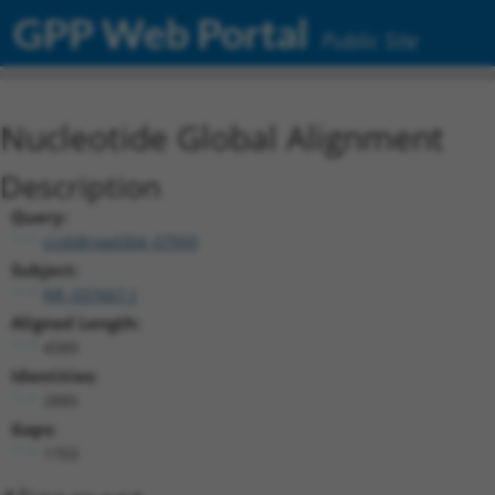
GPP Web Portal
Public Site
Nucleotide Global Alignment
Description
Query:
ccsbBroad304_07959
Subject:
NR_037667.1
Aligned Length:
4589
Identities:
2885
Gaps:
1703