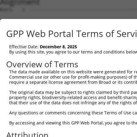
Alignment
Query    1  --------------------------------------------------------------------------  0
                                                                                      
Sbjct    1  CTTTTCTCCCAGCCGCGGGAACCTGGAGTCCAAGAGCTCCTTGAGCGCCTGCGCAGGGGGTAGCAGAGGCGCGG  74

Query    1  --------------------------------------------------------------------------  0
                                                                                      
Sbjct   75  ACAAACCGCGGGGTGACCAGGGCGCATGCGTAACAGGGCTTGACAGCGCGCGGAAGAAAAACCAGCAAGAAGGC  148

Query    1  --------------------------------------------------------------------------  0
                                                                                      
Sbjct  149  GGCGGGGGAAGATGGCGGTCCTGGGGTAGAGTTTGCAAGCTTTCTGACTAGGCTAGTCGAGTAACTATTCGGGT  222

Query    1  -ATGGCGTCAAACTCAACTAAGTCTTTCCTGGCAGATGCCGGCTATGGCGAACAGGAACTGGATGCCAACTCTG  73
             |||||||||||||||||||||||||||||||||||||||||||||||||||||||||||||||||||||||||
Sbjct  223  CATGGCGTCAAACTCAACTAAGTCTTTCCTGGCAGATGCCGGCTATGGCGAACAGGAACTGGATGCCAACTCTG  296

Query   74  CCCTTATGGAATTGGACAAAGGCCTAAGATCTGGCAAACTTGGTGAACAGTGTGAAGCAGTTGTTCGCTTTCCC  147
            ||||||||||||||||||||||||||||||||||||||||||||||||||||||||||||||||||||||||||
Sbjct  297  CCCTTATGGAATTGGACAAAGGCCTAAGATCTGGCAAACTTGGTGAACAGTGTGAAGCAGTTGTTCGCTTTCCC  370

Query  148  AGACTTTTTCAGAAGTATCCATTCCCTATTCTTATCAATTCTGCATTCCTAAAGTTAGCTGATGTTTTCAGAGT  221
            ||||||||||||||||||||||||||||||||||||||||||||||||||||||||||||||||||||||||||
Sbjct  371  AGACTTTTTCAGAAGTATCCATTCCCTATTCTTATCAATTCTGCATTCCTAAAGTTAGCTGATGTTTTCAGAGT  444

Query  222  TGG----------------------------------AAATAATTTCCTGAGGCTATGTGTTCTTAAAGTTACC  261
            |||                                  |||||||||||||||||||||||||||||||||||||
Sbjct  445  TGGCATGAGATGCATGTCTGTGAAGTACCTGAAACATAAATAATTTCCTGAGGCTATGTGTTCTTAAAGTTACC  518

Query  262  CAACAAAGTGAGAAACATTTGGAGAAGATTCTAAATGTGGATGAATTTGTGAAGAGAATTTTTTCTGTGATTCA  335
            ||||||||||||||||||||||||||||||||||||||||||||||||||||||||||||||||||||||||||
Sbjct  519  CAACAAAGTGAGAAACATTTGGAGAAGATTCTAAATGTGGATGAATTTGTGAAGAGAATTTTTTCTGTGATTCA  592

Query  336  TAGTAATGATCCTGTGGCAAGAGCCATCACCCTCCGGATGTTGGGAAGTCTGGCATCAATAATTCCTGAGAGGA  409
            ||||||||||||||||||||||||||||||||||||||||||||||||||||||||||||||||||||||||||
Sbjct  593  TAGTAATGATCCTGTGGCAAGAGCCATCACCCTCCGGATGTTGGGAAGTCTGGCATCAATAATTCCTGAGAGGA  666

Query  410  AGAATGCTCATCATAGTATTCGTCAGAGTTTAGATTCACATGATAATGTAGAAGTTGAAGCTGCTGTTTTTGCT  483
            ||||||||||||||||||||||||||||||||||||||||||||||||||||||||||||||||||||||||||
Sbjct  667  AGAATGCTCATCATAGTATTCGTCAGAGTTTAGATTCACATGATAATGTAGAAGTTGAAGCTGCTGTTTTTGCT  740

Query  484  GCTGCAAACTTCTCTGCACAGTCAAAGGATTTTGCTGTAGGAATCTGTAACAAAATCAGTGAAATGATTCAAGG  557
            ||||||||||||||||||||||||||||||||||||||||||||||||||||||||||||||||||||||||||
Sbjct  741  GCTGCAAACTTCTCTGCACAGTCAAAGGATTTTGCTGTAGGAATCTGTAACAAAATCAGTGAAATGATTCAAGG  814

Query  558  TTTAGCGACACCAGTAGACTTGAAGCTAAAATTGATACCCATTCTACAGCACATGCACCATGATGCAATCTTGG  631
            ||||||||||||||||||||||||||||||||||||||||||||||||||||||||||||||||||||||||||
Sbjct  815  TTTAGCGACACCAGTAGACTTGAAGCTAAAATTGATACCCATTCTACAGCACATGCACCATGATGCAATCTTGG  888

Query  632  CTTCCAGTGCTCGTCAGCTTTTACAACAGCTGGTCACATCCTATCCGTCCACCAAAATGGTGATTGTGTCTTTG  705
            ||||||||||||||||||||||||||||||||||||||||||||||||||||||||||||||||||||||||||
Sbjct  889  CTTCCAGTGCTCGTCAGCTTTTACAACAGCTGGTCACATCCTATCCGTCCACCAAAATGGTGATTGTGTCTTTG  962

Query  706  CACACTTTCACTCTGCTTGCAGCGTCATCTTTGGTTGATACACCTAAGCAGATTCAGCTTCTGTTGCAGTATTT  779
            ||||||||||||||||||||||||||||||||||||||||||||||||||||||||||||||||||||||||||
Sbjct  963  CACACTTTCACTCTGCTTGCAGCGTCATCTTTGGTTGATACACCTAAGCAGATTCAGCTTCTGTTGCAGTATTT  1036

Query  780  GAAGAATGATCCCAGGAAGGCAGTAAAGAGACTTGCTATTCAAGATCTGAAATTACTTGCTAATAAAACACCAC  853
            ||||||||||||||||||||||||||||||||||||||||||||||||||||||||||||||||||||||||||
Sbjct 1037  GAAGAATGATCCCAGGAAGGCAGTAAAGAGACTTGCTATTCAAGATCTGAAATTACTTGCTAATAAAACACCAC  1110

Query  854  ATACTTGGAGTAGGGAGAATATTCAGGCACTTTGTGAGTGTGCCCTCCAGACTCCTTATGACAGCTTAAAACTA  927
            ||||||||||||||||||||||||||||||||||||||||||||||||||||||||||||||||||||||||||
Sbjct 1111  ATACTTGGAGTAGGGAGAATATTCAGGCACTTTGTGAGTGTGCCCTCCAGACTCCTTATGACAGCTTAAAACTA  1184

Query  928  GGGATGTTGTCTGTCCTTTCCACACTATCAGGGACCATCGCCATCAAACATTACTTCAGTATAGTTCCAGGAAA  1001
            ||||||||||||||||||||||||||||||||||||||||||||||||||||||||||||||||||||||||||
Sbjct 1185  GGGATGTTGTCTGTCCTTTCCACACTATCAGGGACCATCGCCATCAAACATTACTTCAGTATAGTTCCAGGAAA  1258

Query 1002  TGTGAGTTCTTCTCCCAGATCTTCTGATTTAGTCAAATTAGCCCAAGAGTGCTGTTACCATAATAACAGGGGCA  1075
            ||||||||||||||||||||||||||||||||||||||||||||||||||||||||||||||||||||||||||
Sbjct 1259  TGTGAGTTCTTCTCCCAGATCTTCTGATTTAGTCAAATTAGCCCAAGAGTGCTGTTACCATAATAACAGGGGCA  1332

Query 1076  TTGCAGCTCATGGAGTTAGAGTCCTAACTAATATAACTGTTTCTTGTCAAGAAAAGGATCTTTTGGCACTGGAA  1149
            ||||||||||||||||||||||||||||||||||||||||||||||||||||||||||||||||||||||||||
Sbjct 1333  TTGCAGCTCATGGAGTTAGAGTCCTAACTAATATAACTGTTTCTTGTCAAGAAAAGGATCTTTTGGCACTGGAA  1406

Query 1150  CAAGATGCTGTCTTTGGCCTGGAATCCCTACTGGTACTTTGTAGTCAAGATGATAGTCCAGGTGCTCAGGCCAC  1223
            ||||||||||||||||||||||||||||||||||||||||||||||||||||||||||||||||||||||||||
Sbjct 1407  CAAGATGCTGTCTTTGGCCTGGAATCCCTACTGGTACTTTGTAGTCAAGATGATAGTCCAGGTGCTCAGGCCAC  1480

Query 1224  TTTAAAGATTGCTCTAAACTGTATGGTGAAGTTGGCCAAGGGCAGGCCCCGTCTTAGCCAGTCAGTAGTTGAGA  1297
            ||||||||||||||||||||||||||||||||||||||||||||||||||.|||||||||||||||||||||||
Sbjct 1481  TTTAAAGATTGCTCTAAACTGTATGGTGAAGTTGGCCAAGGGCAGGCCCCATCTTAGCCAGTCAGTAGTTGAGA  1554

Query 1298  CCTTGTTGACTCAATTGCACAGTGCTCAAGACGCTGCCCGGATTTTGATGTGCCATTGCCTGGCAGCCATTGCC  1371
            ||||||||||||||||||||||||||||||||||||||||||||||||||||||||||||||||||||||||||
Sbjct 1555  CCTTGTTGACTCAATTGCACAGTGCTCAAGACGCTGCCCGGATTTTGATGTGCCATTGCCTGGCAGCCATTGCC  1628

Query 1372  ATGCAACTGCCGGTGCTGGGTGATGGGATGCTTGGTGACCTCATGGAGCTGTACAAGGTGATTGGACGATCAGC  1445
            ||||||||||||||||||||||||||||||||||||||||||||||||||||||||||||||||||||||||||
Sbjct 1629  ATGCAACTGCCGGTGCTGGGTGATGGGATGCTTGGTGACCTCATGGAGCTGTACAAGGTGATTGGACGATCAGC  1702

Query 1446  CACAGACAAGCAACA
GPP Web Portal Terms of Serv
Effective Date:
December 8, 2025
By using this site, you agree to our terms and conditions belo
Overview of Terms
The data made available on this website were generated for r
Commercial use (or other use for profit-making purposes) of t
require a separate license agreement from Broad or its contri
The original data may be subject to rights claimed by third part
property rights, biodiversity-related access and benefit-sharing 
that their use of the data does not infringe any of the rights of
Any questions or comments concerning these Terms of Use c
By accessing and viewing this GPP Web Portal, you agree to th
Attribution