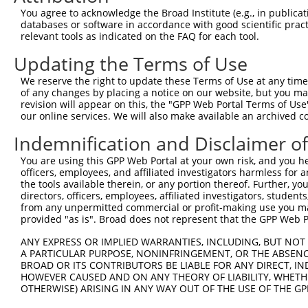
You agree to acknowledge the Broad Institute (e.g., in publicati
databases or software in accordance with good scientific pra
relevant tools as indicated on the FAQ for each tool.
Updating the Terms of Use
We reserve the right to update these Terms of Use at any time.
of any changes by placing a notice on our website, but you ma
revision will appear on this, the "GPP Web Portal Terms of Use
our online services. We will also make available an archived 
Indemnification and Disclaimer o
You are using this GPP Web Portal at your own risk, and you he
officers, employees, and affiliated investigators harmless for
the tools available therein, or any portion thereof. Further, yo
directors, officers, employees, affiliated investigators, students,
from any unpermitted commercial or profit-making use you mak
provided "as is". Broad does not represent that the GPP Web Por
ANY EXPRESS OR IMPLIED WARRANTIES, INCLUDING, BUT NOT 
A PARTICULAR PURPOSE, NONINFRINGEMENT, OR THE ABSENCE
BROAD OR ITS CONTRIBUTORS BE LIABLE FOR ANY DIRECT, IN
HOWEVER CAUSED AND ON ANY THEORY OF LIABILITY, WHETHER
OTHERWISE) ARISING IN ANY WAY OUT OF THE USE OF THE GP