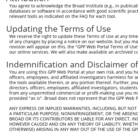
You agree to acknowledge the Broad Institute (e.g., in publicati
databases or software in accordance with good scientific pra
relevant tools as indicated on the FAQ for each tool.
Updating the Terms of Use
We reserve the right to update these Terms of Use at any time.
of any changes by placing a notice on our website, but you ma
revision will appear on this, the "GPP Web Portal Terms of Use
our online services. We will also make available an archived 
Indemnification and Disclaimer o
You are using this GPP Web Portal at your own risk, and you he
officers, employees, and affiliated investigators harmless for
the tools available therein, or any portion thereof. Further, yo
directors, officers, employees, affiliated investigators, students,
from any unpermitted commercial or profit-making use you mak
provided "as is". Broad does not represent that the GPP Web Por
ANY EXPRESS OR IMPLIED WARRANTIES, INCLUDING, BUT NOT 
A PARTICULAR PURPOSE, NONINFRINGEMENT, OR THE ABSENCE
BROAD OR ITS CONTRIBUTORS BE LIABLE FOR ANY DIRECT, IN
HOWEVER CAUSED AND ON ANY THEORY OF LIABILITY, WHETHER
OTHERWISE) ARISING IN ANY WAY OUT OF THE USE OF THE GP