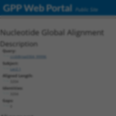
GPP Web Portal
Public Site
Nucleotide Global Alignment
Description
Query:
ccsbBroad304_99996
Subject:
LacZ.1
Aligned Length:
3204
Identities:
3204
Gaps:
0