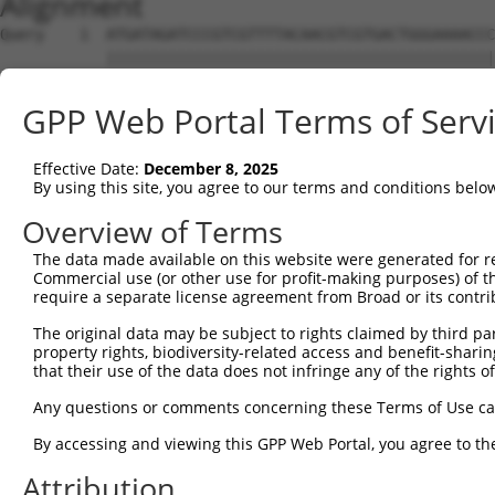
Alignment
Query    1  ATGATAGATCCCGTCGTTTTACAACGTCGTGACTGGGAAAACCCTGGCGTTACCCAACTTAATCGCCTTGCAGC  74
            ||||||||||||||||||||||||||||||||||||||||||||||||||||||||||||||||||||||||||
Sbjct    1  ATGATAGATCCCGTCGTTTTACAACGTCGTGACTGGGAAAACCCTGGCGTTACCCAACTTAATCGCCTTGCAGC  74

Query   75  ACATCCCCCTTTCGCCAGCTGGCGTAATAGCGAAGAGGCCCGCACCGATCGCCCTTCCCAACAGTTGCGCAGCC  148
            ||||||||||||||||||||||||||||||||||||||||||||||||||||||||||||||||||||||||||
Sbjct   75  ACATCCCCCTTTCGCCAGCTGGCGTAATAGCGAAGAGGCCCGCACCGATCGCCCTTCCCAACAGTTGCGCAGCC  148

Query  149  TGAATGGCGAATGGCGCTTTGCCTGGTTTCCGGCACCAGAAGCGGTGCCGGAAAGCTGGCTGGAGTGCGATCTT  222
            ||||||||||||||||||||||||||||||||||||||||||||||||||||||||||||||||||||||||||
Sbjct  149  TGAATGGCGAATGGCGCTTTGCCTGGTTTCCGGCACCAGAAGCGGTGCCGGAAAGCTGGCTGGAGTGCGATCTT  222

Query  223  CCTGAGGCCGATACTGTCGTCGTCCCCTCAAACTGGCAGATGCACGGTTACGATGCGCCCATCTACACCAACGT  296
            ||||||||||||||||||||||||||||||||||||||||||||||||||||||||||||||||||||||||||
Sbjct  223  CCTGAGGCCGATACTGTCGTCGTCCCCTCAAACTGGCAGATGCACGGTTACGATGCGCCCATCTACACCAACGT  296

Query  297  GACCTATCCCATTACGGTCAATCCGCCGTTTGTTCCCACGGAGAATCCGACGGGTTGTTACTCGCTCACATTTA  370
            ||||||||||||||||||||||||||||||||||||||||||||||||||||||||||||||||||||||||||
Sbjct  297  GACCTATCCCATTACGGTCAATCCGCCGTTTGTTCCCACGGAGAATCCGACGGGTTGTTACTCGCTCACATTTA  370

Query  371  ATGTTGATGAAAGCTGGCTACAGGAAGGCCAGACGCGAATTATTTTTGATGGCGTTAACTCGGCGTTTCATCTG  444
            ||||||||||||||||||||||||||||||||||||||||||||||||||||||||||||||||||||||||||
Sbjct  371  ATGTTGATGAAAGCTGGCTACAGGAAGGCCAGACGCGAATTATTTTTGATGGCGTTAACTCGGCGTTTCATCTG  444

Query  445  TGGTGCAACGGGCGCTGGGTCGGTTACGGCCAGGACAGTCGTTTGCCGTCTGAATTTGACCTGAGCGCATTTTT  518
            ||||||||||||||||||||||||||||||||||||||||||||||||||||||||||||||||||||||||||
Sbjct  445  TGGTGCAACGGGCGCTGGGTCGGTTACGGCCAGGACAGTCGTTTGCCGTCTGAATTTGACCTGAGCGCATTTTT  518

Query  519  ACGCGCCGGAGAAAACCGCCTCGCGGTGATGGTGCTGCGCTGGAGTGACGGCAGTTATCTGGAAGATCAGGATA  592
            ||||||||||||||||||||||||||||||||||||||||||||||||||||||||||||||||||||||||||
Sbjct  519  ACGCGCCGGAGAAAACCGCCTCGCGGTGATGGTGCTGCGCTGGAGTGACGGCAGTTATCTGGAAGATCAGGATA  592

Query  593  TGTGGCGGATGAGCGGCATTTTCCGTGACGTCTCGTTGCTGCATAAACCGACTACACAAATCAGCGATTTCCAT  666
            ||||||||||||||||||||||||||||||||||||||||||||||||||||||||||||||||||||||||||
Sbjct  593  TGTGGCGGATGAGCGGCATTTTCCGTGACGTCTCGTTGCTGCATAAACCGACTACACAAATCAGCGATTTCCAT  666

Query  667  GTTGCCACTCGCTTTAATGATGATTTCAGCCGCGCTGTACTGGAGGCTGAAGTTCAGATGTGCGGCGAGTTGCG  740
            ||||||||||||||||||||||||||||||||||||||||||||||||||||||||||||||||||||||||||
Sbjct  667  GTTGCCACTCGCTTTAATGATGATTTCAGCCGCGCTGTACTGGAGGCTGAAGTTCAGATGTGCGGCGAGTTGCG  740

Query  741  TGACTACCTACGGGTAACAGTTTCTTTATGGCAGGGTGAAACGCAGGTCGCCAGCGGCACCGCGCCTTTCGGCG  814
            ||||||||||||||||||||||||||||||||||||||||||||||||||||||||||||||||||||||||||
Sbjct  741  TGACTACCTACGGGTAACAGTTTCTTTATGGCAGGGTGAAACGCAGGTCGCCAGCGGCACCGCGCCTTTCGGCG  814

Query  815  GTGAAATTATCGATGAGCGTGGTGGTTATGCCGATCGCGTCACACTACGTCTGAACGTCGAAAACCCGAAACTG  888
            ||||||||||||||||||||||||||||||||||||||||||||||||||||||||||||||||||||||||||
Sbjct  815  GTGAAATTATCGATGAGCGTGGTGGTTATGCCGATCGCGTCACACTACGTCTGAACGTCGAAAACCCGAAACTG  888

Query  889  TGGAGCGCCGAAATCCCGAATCTCTATCGTGCGGTGGTTGAACTGCACACCGCCGACGGCACGCTGATTGAAGC  962
            ||||||||||||||||||||||||||||||||||||||||||||||||||||||||||||||||||||||||||
Sbjct  889  TGGAGCGCCGAAATCCCGAATCTCTATCGTGCGGTGGTTGAACTGCACACCGCCGACGGCACGCTGATTGAAGC  962

Query  963  AGAAGCCTGCGATGTCGGTTTCCGCGAGGTGCGGATTGAAAATGGTCTGCTGCTGCTGAACGGCAAGCCGTTGC  1036
            ||||||||||||||||||||||||||||||||||||||||||||||||||||||||||||||||||||||||||
Sbjct  963  AGAAGCCTGCGATGTCGGTTTCCGCGAGGTGCGGATTGAAAATGGTCTGCTGCTGCTGAACGGCAAGCCGTTGC  1036

Query 1037  TGATTCGAGGCGTTAACCGTCACGAGCATCATCCTCTGCATGGTCAGGTCATGGATGAGCAGACGATGGTGCAG  1110
            ||||||||||||||||||||||||||||||||||||||||||||||||||||||||||||||||||||||||||
Sbjct 1037  TGATTCGAGGCGTTAACCGTCACGAGCATCATCCTCTGCATGGTCAGGTCATGGATGAGCAGACGATGGTGCAG  1110

Query 1111  GATATCCTGCTGATGAAGCAGAACAACTTTAACGCCGTGCGCTGTTCGCATTATCCGAACCATCCGCTGTGGTA  1184
            ||||||||||||||||||||||||||||||||||||||||||||||||||||||||||||||||||||||||||
Sbjct 1111  GATATCCTGCTGATGAAGCAGAACAACTTTAACGCCGTGCGCTGTTCGCATTATCCGAACCATCCGCTGTGGTA  1184

Query 1185  CACGCTGTGCGACCGCTACGGCCTGTATGTGGTGGATGAAGCCAATATTGAAACCCACGGCATGGTGCCAATGA  1258
            ||||||||||||||||||||||||||||||||||||||||||||||||||||||||||||||||||||||||||
Sbjct 1185  CACGCTGTGCGACCGCTACGGCCTGTATGTGGTGGATGAAGCCAATATTGAAACCCACGGCATGGTGCCAATGA  1258

Query 1259  ATCGTCTGACCGATGATCCGCGCTGGCTACCGGCGATGAGCGAACGCGTAACGCGAATGGTGCAGCGCGATCGT  1332
            ||||||||||||||||||||||||||||||||||||||||||||||||||||||||||||||||||||||||||
Sbjct 1259  ATCGTCTGACCGATGATCCGCGCTGGCTACCGGCGATGAGCGAACGCGTAACGCGAATGGTGCAGCGCGATCGT  1332

Query 1333  AATCACCCGAGTGTGATCATCTGGTCGCTGGGGAATGAATCAGGCCACGGCGCTAATCACGACGCGCTGTATCG  1406
            ||||||||||||||||||||||||||||||||||||||||||||||||||||||||||||||||||||||||||
Sbjct 1333  AATCACCCGAGTGTGATCATCTGGTCGCTGGGGAATGAATCAGGCCACGGCGCTAATCACGACGCGCTGTATCG  1406

Query 1407  CTGGATCAAATCTGTCGATCCTTCCCGCCCGGTGCAGTATGAAGGCGGCGGAGCCGACACCACGGCCACCGATA  1480
            ||||||||||||||||||||||||||||||||||||||||||||||||||||||||||||||||||||||||||
Sbjct 1407  CTGGATCAAATCTGTCGATCCTTCCCGCCCGGTGCAGTATGAAGGCGGCGGAGCCGACACCACGGCCACCGATA  1480

Query 1481  TTATTTGCCCGATGTACGCGCGCGTGGATGAAGACCAGCCCTTCCCGGCTGTGCCGAAATGGTCCATCAAAAAA  1554
            ||||||||||||||||||||||||||||||||||||||||||||||||||||||||||||||||||||||||||
Sbjct 1481  TTATTTGCCCGATGTACGCGCGCGTGGATGAAGACCAGCCCTTCCCGGCTGTGCCGAAATGGTCCATCAAAAAA  1554

Query 1555  TGGCTTTCGCTACCTGGAGAGACGCGCCCGCTGATCCTTTGCGAATACGCCCACGCGATGGGTAACAGTCTTGG  1628
            ||||||||||||||||||||||||||||||||||||||||||||||||||||||||||||||||||||||||||
Sbjct 1555  TGGCTTTCGCTACCTGGAGAGACGCGCCCGCTGATCCTTTGCGAATACGCCCACGCGATGGGTAACAGTCTTGG  1628

Query 1629  CGGTTTCGCTAAATACTGGCAGGCGTTTCGTCAGTATCCCCGTTTACAGGGCGGCTTCGTCTGGGACTGGGTGG  1702
            ||||||||||||||||||||||||||||||||||||||||||||||||||||||||||||||||||||||||||
Sbjct 1629  CGGTTTCGCTAAATACTGGCAGGCGTTTCG
GPP Web Portal Terms of Serv
Effective Date:
December 8, 2025
By using this site, you agree to our terms and conditions belo
Overview of Terms
The data made available on this website were generated for r
Commercial use (or other use for profit-making purposes) of t
require a separate license agreement from Broad or its contri
The original data may be subject to rights claimed by third part
property rights, biodiversity-related access and benefit-sharing 
that their use of the data does not infringe any of the rights of
Any questions or comments concerning these Terms of Use c
By accessing and viewing this GPP Web Portal, you agree to th
Attribution