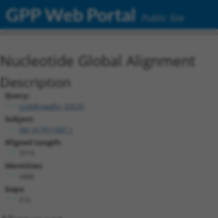
GPP Web Portal
Public Site
Nucleotide Global Alignment
Description
Query:
ccsbBroadEn_07670
Subject:
XM_017011687.1
Aligned Length:
3715
Identities:
3496
Gaps:
215