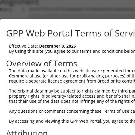
Alignment
Query    1  ATGTCTTCCCCGTTGCAAAGAGCTGTGGGAGATACCAAGAGGGCCTTTTCTGCATCTTCTAGTTCCTCTGCCAG  74
            |||||||||||||||||||||||||||||||||||||||||||||||.||||||||||||||||||||||||||
Sbjct    1  ATGTCTTCCCCGTTGCAAAGAGCTGTGGGAGATACCAAGAGGGCCTTGTCTGCATCTTCTAGTTCCTCTGCCAG  74

Query   75  TCTACCCTTTGATGACAGGGACTCAAACCATCCCTCAGAGGGGAATGGCGACTCTTTGTTAGCTGATGAAGACA  148
            |||||||||||||||||||||||||||||||.||||||||||||||||||||||||||||||||||||||||||
Sbjct   75  TCTACCCTTTGATGACAGGGACTCAAACCATACCTCAGAGGGGAATGGCGACTCTTTGTTAGCTGATGAAGACA  148

Query  149  CTGACTTTGAAGACAGCTTGAATCGCAATGTGAAGAAGAGAGCAGCAAAACGACCACCGAAAACAACACCGGTG  222
            ||||||||||||||||||||||||||||||||||||||||||||||||||||||||||||||||||||||||||
Sbjct  149  CTGACTTTGAAGACAGCTTGAATCGCAATGTGAAGAAGAGAGCAGCAAAACGACCACCGAAAACAACACCGGTG  222

Query  223  GCAAAACATCCAAAGAAAGGGTCCCGAGTGGTACATCGTCATAGCCGGAAACAGTCAGAGCCACCAGCCAATGA  296
            ||||||||||||||||||||||||||||||||||||||||||||||||||||||||||||||||||||||||||
Sbjct  223  GCAAAACATCCAAAGAAAGGGTCCCGAGTGGTACATCGTCATAGCCGGAAACAGTCAGAGCCACCAGCCAATGA  296

Query  297  TCTTTTCAATGCTGTGAAAGCCGCCAAAAGTGACATGCAGTCTTTGGTAGATGAGTGGCTGGATAGCTACAAGC  370
            ||||||||||||||||||||||||||||||||||||||                                    
Sbjct  297  TCTTTTCAATGCTGTGAAAGCCGCCAAAAGTGACATGC------------------------------------  334

Query  371  AAGACCAGGATGCAGGATTTCTGGAGCTTGTTAACTTTTTCATCCAATCTTGCGGATGTAAAGGCATTGTGACC  444
                                                                                      
Sbjct  335  --------------------------------------------------------------------------  334

Query  445  CCTGAGATGTTCAAGAAGATGTCCAACTCAGAGATCATCCAGCACCTAACAGAGCAGTTTAATGAGGACTCGGG  518
                                                                            ||||||||||
Sbjct  335  ----------------------------------------------------------------AGGACTCGGG  344

Query  519  GGACTACCCTCTCATAGCTCCAGGTCCATCCTGGAAGAAGTTCCAGGGCAGCTTCTGTGAATTTGTGAGGACAT  592
            ||||||||||||||||||||||||||||||||||||||||||||||||||||||||||||||||||||||||||
Sbjct  345  GGACTACCCTCTCATAGCTCCAGGTCCATCCTGGAAGAAGTTCCAGGGCAGCTTCTGTGAATTTGTGAGGACAT  418

Query  593  TGGTCTGTCAGTGCCAGTACAGCCTCCTCTATGATGGCTTCCCTATGGACGACCTCATCTCCCTGCTCACTGGC  666
            ||||||||||||||||||||||||||||||||||||||||||||||||||||||||||||||||||||||||||
Sbjct  419  TGGTCTGTCAGTGCCAGTACAGCCTCCTCTATGATGGCTTCCCTATGGACGACCTCATCTCCCTGCTCACTGGC  492

Query  667  CTCTCAGACTCACAAGTCCGCGCCTTCCGTCACACTAGCACCCTGGCTGCTATGAAACTGATGACCTCCCTGGT  740
            ||||||||||||||||||||||||||||||||||||||||||||||||||||||||||||||||||||||||||
Sbjct  493  CTCTCAGACTCACAAGTCCGCGCCTTCCGTCACACTAGCACCCTGGCTGCTATGAAACTGATGACCTCCCTGGT  566

Query  741  AAAAGTTGCCCTCCAACTGAGTGTGCACCAAGATAACAATCAGCGTCAGTATGAGGCTGAAAGAAACAAGGGGC  814
            ||||||||||||||||||||||||||||||||||||||||||||||||||||||||||||||||||||||||||
Sbjct  567  AAAAGTTGCCCTCCAACTGAGTGTGCACCAAGATAACAATCAGCGTCAGTATGAGGCTGAAAGAAACAAGGGGC  640

Query  815  CAGGGCAGAGGGCACCTGAGCGGCTGGAGAGCCTGTTGGAGAAACGCAAAGAGCTCCAAGAGCATCAAGAGGAG  888
            ||||||||||||||||||||||||||||||||||||||||||||||||||||||||||||||||||||||||||
Sbjct  641  CAGGGCAGAGGGCACCTGAGCGGCTGGAGAGCCTGTTGGAGAAACGCAAAGAGCTCCAAGAGCATCAAGAGGAG  714

Query  889  ATTGAGGGGATGATGAATGCCCTCTTCAGGGGTGTCTTTGTTCATCGGTACAGGGATGTCCTTCCTGAGATCCG  962
            ||||||||||||||||||||||||||||||||||||||||||||||||||||||||||||||||||||||||||
Sbjct  715  ATTGAGGGGATGATGAATGCCCTCTTCAGGGGTGTCTTTGTTCATCGGTACAGGGATGTCCTTCCTGAGATCCG  788

Query  963  TGCTATCTGCATTGAGGAAATTGGGTGTTGGATGCAAAGCTACAGCACGTCTTTCCTCACCGACAGCTATTTAA  1036
            ||||||||||||||||||||||||||||||||||||||||||||||||||||||||||||||||||||||||||
Sbjct  789  TGCTATCTGCATTGAGGAAATTGGGTGTTGGATGCAAAGCTACAGCACGTCTTTCCTCACCGACAGCTATTTAA  862

Query 1037  AATATATTGGTTGGACTCTGCATGATAAGCACCGAGAAGTCCGCCTGAAGTGTGTGAAGGCCCTGAAAGGGCTG  1110
            ||||||||||||||||||||||||||||||||||||||||||||||||||||||||||||||||||||||||||
Sbjct  863  AATATATTGGTTGGACTCTGCATGATAAGCACCGAGAAGTCCGCCTGAAGTGTGTGAAGGCCCTGAAAGGGCTG  936

Query 1111  TACGGTAACCGGGACCTGACCACACGCCTGGAGCTCTTCACCAGCCGCTTCAAGGACCGGATGGTTTCCATGGT  1184
            ||||||||||||||||||||||||||||||||||||||||||||||||||||||||||||||||||||||||||
Sbjct  937  TACGGTAACCGGGACCTGACCACACGCCTGGAGCTCTTCACCAGCCGCTTCAAGGACCGGATGGTTTCCATGGT  1010

Query 1185  CATGGACAGAGAGTATGATGTGGCAGTGGAGGCTGTCAGATTACTGATACTTATCCTTAAGAACATGGAAGGGG  1258
            ||||||||||||||||||||||||||||||||||||||||||||||||||||||||||||||||||||||||||
Sbjct 1011  CATGGACAGAGAGTATGATGTGGCAGTGGAGGCTGTCAGATTACTGATACTTATCCTTAAGAACATGGAAGGGG  1084

Query 1259  TGCTGACGGACGCGGATTGTGAGAGCGTCTACCCCGTTGTGTATGCCTCTCATCGAGGCCTGGCCTCTGCCGCA  1332
            ||||||||||||||||||||||||||||||||||.|||||||||||||||||||||||||||||||||||||||
Sbjct 1085  TGCTGACGGACGCGGATTGTGAGAGCGTCTACCCAGTTGTGTATGCCTCTCATCGAGGCCTGGCCTCTGCCGCA  1158

Query 1333  GGCGAATTTCTGTACTGGAAACTCTTCTACCCTGAGTGCGAGATAAGAATGATGGGTGGAAGAGAGCAACGCCA  1406
            ||||||||||||||||||||||||||||||||||||||||||||||||||||||||||||||||||||||||||
Sbjct 1159  GGCGAATTTCTGTACTGGAAACTCTTCTACCCTGAGTGCGAGATAAGAATGATGGGTGGAAGAGAGCAACGCCA  1232

Query 1407  GAGCCCAGGCGCCCAGAGGACTTTCTTCCAGCTTCTGCTGTCCTTCTTTGTGGAGAGCGAGCTCCATGACCACG  1480
            ||||||||||||||||||||||||||||||||||||||||||||||||||||||||||||||||||||||||||
Sbjct 1233  GAGCCCAGGCGCCCAGAGGACTTTCTTCCAGCTTCTGCTGTCCTTCTTTGTGGAGAGCGAGCTCCATGACCACG  1306

Query 1481  CTGCTTACTTAGTAGACAGTCTGTGGGACTGTGCAGGGGCTCGGCTGAAGGACTGGGAGGGTCTGACAAGCCTG  1554
            ||||||||||||||||||||||||||||||||||||||||||||||||||||||||||||||||||||||||||
Sbjct 1307  CTGCTTACTTAGTAGACAGTCTGTGGGACTGTGCAGGGGCTCGGCTGAAGGACTGGGAGGGTCTGACAAGCCTG  1380

Query 1555  CTGCTGGAGAAGGACCAGAACCTGGGTGATGTGCAGGAGAGCACACTGATAGAAATCCTTGTGTCCAGTGCCCG  1628
            ||||||||||||||||||||||||||||||||||||||||||||||||||||||||||||||||||||||||||
Sbjct 1381  CTGCTGGAGAAGGACCAGAACCTGGGTGATGTGCAGGAGAGCACACTGATAGAAATCCTTGTGTCCAGTGCCCG  1454

Query 1629  GCAAGCTTCAGAGGGGCACCCGCCTGTGGGCCGGGTCACTGGGAGGAAGGGCTTAACCTCTAAGGAGCGCAAGA  1702
            ||||||||||||||||||||||||||||||||||||||||||||||||||||||||||||||||||||||||||
Sbjct 1455  GCAAGCTTCAGAGGGGCACCCGCCTGTGGGCC
GPP Web Portal Terms of Serv
Effective Date:
December 8, 2025
By using this site, you agree to our terms and conditions belo
Overview of Terms
The data made available on this website were generated for r
Commercial use (or other use for profit-making purposes) of t
require a separate license agreement from Broad or its contri
The original data may be subject to rights claimed by third part
property rights, biodiversity-related access and benefit-sharing 
that their use of the data does not infringe any of the rights of
Any questions or comments concerning these Terms of Use c
By accessing and viewing this GPP Web Portal, you agree to th
Attribution