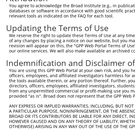
You agree to acknowledge the Broad Institute (e.g., in publicati
databases or software in accordance with good scientific pra
relevant tools as indicated on the FAQ for each tool.
Updating the Terms of Use
We reserve the right to update these Terms of Use at any time.
of any changes by placing a notice on our website, but you ma
revision will appear on this, the "GPP Web Portal Terms of Use
our online services. We will also make available an archived 
Indemnification and Disclaimer o
You are using this GPP Web Portal at your own risk, and you he
officers, employees, and affiliated investigators harmless for
the tools available therein, or any portion thereof. Further, yo
directors, officers, employees, affiliated investigators, students,
from any unpermitted commercial or profit-making use you mak
provided "as is". Broad does not represent that the GPP Web Por
ANY EXPRESS OR IMPLIED WARRANTIES, INCLUDING, BUT NOT 
A PARTICULAR PURPOSE, NONINFRINGEMENT, OR THE ABSENCE
BROAD OR ITS CONTRIBUTORS BE LIABLE FOR ANY DIRECT, IN
HOWEVER CAUSED AND ON ANY THEORY OF LIABILITY, WHETHER
OTHERWISE) ARISING IN ANY WAY OUT OF THE USE OF THE GP